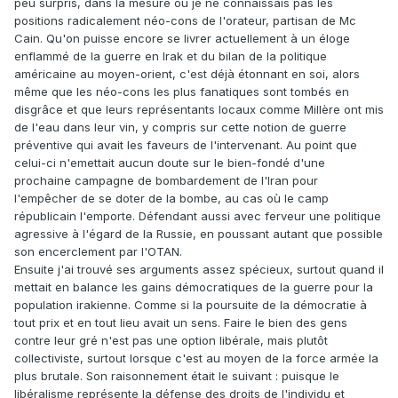
peu surpris, dans la mesure où je ne connaissais pas les
positions radicalement néo-cons de l'orateur, partisan de Mc
Cain. Qu'on puisse encore se livrer actuellement à un éloge
enflammé de la guerre en Irak et du bilan de la politique
américaine au moyen-orient, c'est déjà étonnant en soi, alors
même que les néo-cons les plus fanatiques sont tombés en
disgrâce et que leurs représentants locaux comme Millère ont mis
de l'eau dans leur vin, y compris sur cette notion de guerre
préventive qui avait les faveurs de l'intervenant. Au point que
celui-ci n'emettait aucun doute sur le bien-fondé d'une
prochaine campagne de bombardement de l'Iran pour
l'empêcher de se doter de la bombe, au cas où le camp
républicain l'emporte. Défendant aussi avec ferveur une politique
agressive à l'égard de la Russie, en poussant autant que possible
son encerclement par l'OTAN.
Ensuite j'ai trouvé ses arguments assez spécieux, surtout quand il
mettait en balance les gains démocratiques de la guerre pour la
population irakienne. Comme si la poursuite de la démocratie à
tout prix et en tout lieu avait un sens. Faire le bien des gens
contre leur gré n'est pas une option libérale, mais plutôt
collectiviste, surtout lorsque c'est au moyen de la force armée la
plus brutale. Son raisonnement était le suivant : puisque le
libéralisme représente la défense des droits de l'individu et