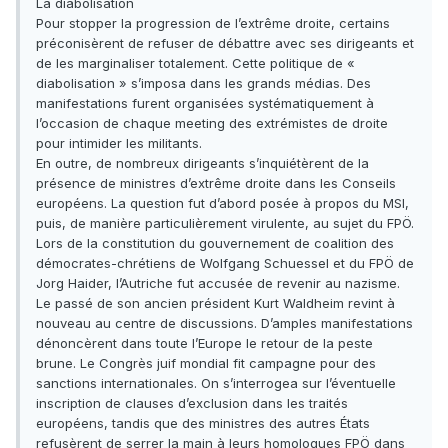
La diabolisation
Pour stopper la progression de l’extrême droite, certains
préconisèrent de refuser de débattre avec ses dirigeants et
de les marginaliser totalement. Cette politique de «
diabolisation » s’imposa dans les grands médias. Des
manifestations furent organisées systématiquement à
l’occasion de chaque meeting des extrémistes de droite
pour intimider les militants.
En outre, de nombreux dirigeants s’inquiétèrent de la
présence de ministres d’extrême droite dans les Conseils
européens. La question fut d’abord posée à propos du MSI,
puis, de manière particulièrement virulente, au sujet du FPÖ.
Lors de la constitution du gouvernement de coalition des
démocrates-chrétiens de Wolfgang Schuessel et du FPÖ de
Jorg Haider, l’Autriche fut accusée de revenir au nazisme.
Le passé de son ancien président Kurt Waldheim revint à
nouveau au centre de discussions. D’amples manifestations
dénoncèrent dans toute l’Europe le retour de la peste
brune. Le Congrès juif mondial fit campagne pour des
sanctions internationales. On s’interrogea sur l’éventuelle
inscription de clauses d’exclusion dans les traités
européens, tandis que des ministres des autres États
refusèrent de serrer la main à leurs homologues FPÖ dans