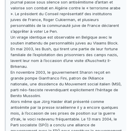
journal passe sous silence son antisémitisme d’antan et
valorise son combat en Algérie contre le « terrorisme arabe
». Le président du Conseil représentatif des institutions
juives de France, Roger Cukierman, et plusieurs
personnalités de la communauté juive de France déclarent
s’apprêter à voter Le Pen.
Un virage identique est observable en Belgique avec le
soutien inattendu de personnalités juives au Vlaams Block.
En mai 2003, les Bush, qui tirent une partie de leur fortune
familiale de l’exploitation des prisonniers des camps nazis,
lavent leur nom à l’occasion d’une visite d’Auschwitz II-
Birkenau.
En novembre 2003, le gouvernement Sharon reçoit en
grande pompe Gianfranco Fini, patron de l’Alliance
nationale, une dissidence du Mouvement social italien (MSI),
parti néo-fasciste revendiquant explicitement l’héritage de
Benito Mussolini.
Alors même que Jörg Haider était présenté comme
antisémite par la presse israélienne il y a encore quelques
mois, à l’occasion de ses prises de position sur la guerre
d’Irak, le voici redevenu fréquentable. Le 13 mars 2004, le
Parti socialiste (SPÖ) a conclu une alliance de
gouvernement avec le FPÖ pour constituer le gouvernement