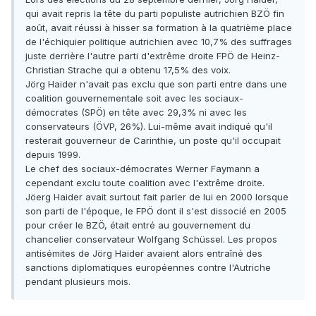
qui avait repris la tête du parti populiste autrichien BZÖ fin
août, avait réussi à hisser sa formation à la quatrième place
de l'échiquier politique autrichien avec 10,7% des suffrages
juste derrière l'autre parti d'extrême droite FPÖ de Heinz-
Christian Strache qui a obtenu 17,5% des voix.
Jörg Haider n'avait pas exclu que son parti entre dans une
coalition gouvernementale soit avec les sociaux-
démocrates (SPÖ) en tête avec 29,3% ni avec les
conservateurs (ÖVP, 26%). Lui-même avait indiqué qu'il
resterait gouverneur de Carinthie, un poste qu'il occupait
depuis 1999.
Le chef des sociaux-démocrates Werner Faymann a
cependant exclu toute coalition avec l'extrême droite.
Jöerg Haider avait surtout fait parler de lui en 2000 lorsque
son parti de l'époque, le FPÖ dont il s'est dissocié en 2005
pour créer le BZÖ, était entré au gouvernement du
chancelier conservateur Wolfgang Schüssel. Les propos
antisémites de Jörg Haider avaient alors entraîné des
sanctions diplomatiques européennes contre l'Autriche
pendant plusieurs mois.