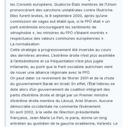
les Conseils européens. Quatorze États membres de l’Union
prononcèrent des sanctions unilatérales contre l’Autriche.
Elles furent levées, le 8 septembre 2000, après qu’une
commission de sages eut établi que, si le FPÖ était « un
parti extrémiste encourageant les sentiments de
xénophobie », les ministres du FPÖ s’étaient montrés «
respectueux des valeurs communes européennes ».
La normalisation
Cette stratégie a progressivement été inversée au cours
des dernières années. L’extrême droite n’est plus assimilée
à l’antisémitisme et sa fréquentation n’est plus jugée
infamante, au point que le Parti socialiste autrichien vient
de nouer une alliance régionale avec le FPÖ.
On peut dater ce revirement de février 2001 et de la chute
du gouvernement Barak en Israël. En effet, l’État hébreu se
dote alors d’un gouvernement de coalition intégrant des
partis d’extrême droite et dirigé par un Premier ministre
d’extrême droite membre du Likoud, Ariel Sharon. Aucune
démocratie occidentale ne commente l’événement.
En avril 2002, à la veille de l’élection présidentielle
française, Jean-Marie Le Pen, le paria, donne un long
entretien au quotidien de la gauche israélienne, Ha’aretz. Le