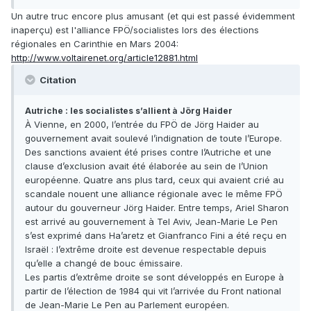
Un autre truc encore plus amusant (et qui est passé évidemment
inaperçu) est l'alliance FPÖ/socialistes lors des élections
régionales en Carinthie en Mars 2004:
http://www.voltairenet.org/article12881.html
Citation
Autriche : les socialistes s’allient à Jörg Haider
À Vienne, en 2000, l’entrée du FPÖ de Jörg Haider au
gouvernement avait soulevé l’indignation de toute l’Europe.
Des sanctions avaient été prises contre l’Autriche et une
clause d’exclusion avait été élaborée au sein de l’Union
européenne. Quatre ans plus tard, ceux qui avaient crié au
scandale nouent une alliance régionale avec le même FPÖ
autour du gouverneur Jörg Haider. Entre temps, Ariel Sharon
est arrivé au gouvernement à Tel Aviv, Jean-Marie Le Pen
s’est exprimé dans Ha’aretz et Gianfranco Fini a été reçu en
Israël : l’extrême droite est devenue respectable depuis
qu’elle a changé de bouc émissaire.
Les partis d’extrême droite se sont développés en Europe à
partir de l’élection de 1984 qui vit l’arrivée du Front national
de Jean-Marie Le Pen au Parlement européen.