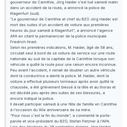
gouverneur de Carinthie, Jörg Haider s'est tué samedi matin
dans un accident de la route, a annoncé la police de
Klagenfurt (sud).
"Le gouverneur de Carinthie et chef du BZÖ Jörg Haider est
mort des suites d'un accident de voiture aux premières
heures du jour samedi à Klagenfurt", a annoncé l'agence
APA en citant le permanencier de la police municipale
Friedrich Hrast.
Selon les premières indications, M. Haider, âgé de 58 ans,
circulait seul à bord de sa voiture de service sur une route
nationale au sud de la capitale de la Carinthie lorsque son
véhicule a quitté la route pour une raison encore inconnue.
Peu avant l'accident, il venait de doubler un autre véhicule
dont la conductrice a alerté la police. M. Haider, dont la
voiture a effectué plusieurs tonneaux après avoir quitté la
chaussée, a été grièvement blessé à la tête et au thorax et
est décédé peu après des suites de ses blessures, a
encore indiqué la police.
Il devait participer samedi à une fête de famille en Carinthie
à l'occasion du 90e anniversaire de sa mère.
"Pour nous c'est la fin du monde", a commenté le porte-
parole et vice-président du BZÖ, Stefan Petzner à l'APA.
Lors des élections du 28 septembre dernier, Jörg Haider,