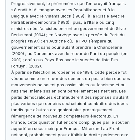
Progressivement, le phénomène, que l’on croyait français,
s’étendit à l’Allemagne avec les Republikaners et à la
Belgique avec le Vlaams Block (1989) ; à la Russie avec le
Parti libéral-démocrate (1993) ; puis, à l’Italie où cinq
ministres néo-fascistes entrent au gouvernement de Silvio
Berlusconi (1994) ; en Norvège avec la percée du Parti du
progrès (1997) ; en Autriche où, le FPÖ s’empare du
gouvernement sans pour autant prendre la Chancellerie
(2000) ; au Danemark avec le retour du Parti du peuple (en
2001) ; enfin aux Pays-Bas avec le succès de liste Pim
Fortuyn, (2002).
À partir de l’élection européenne de 1994, cette percée fut
vécue comme un retour des démons du passé bien que ces
mouvements ne soient pas assimilables au fascisme et au
nazisme, même s’ils en sont partiellement les héritiers. Les
partis démocratiques échafaudèrent des réponses d’autant
plus variées que certains souhaitaient combattre des idées
tandis que d’autres craignaient plus prosaïquement
l’émergence de nouveaux compétiteurs électoraux. En
France, cette question fut encore compliquée par le soutien
apporté en sous-main par François Mitterrand au Front
national, probablement pour affaiblir la droite parlementaire.