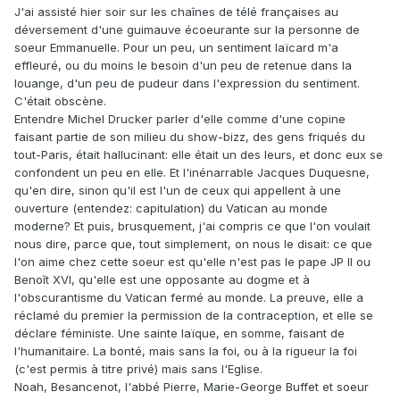
J'ai assisté hier soir sur les chaînes de télé françaises au
déversement d'une guimauve écoeurante sur la personne de
soeur Emmanuelle. Pour un peu, un sentiment laïcard m'a
effleuré, ou du moins le besoin d'un peu de retenue dans la
louange, d'un peu de pudeur dans l'expression du sentiment.
C'était obscène.
Entendre Michel Drucker parler d'elle comme d'une copine
faisant partie de son milieu du show-bizz, des gens friqués du
tout-Paris, était hallucinant: elle était un des leurs, et donc eux se
confondent un peu en elle. Et l'inénarrable Jacques Duquesne,
qu'en dire, sinon qu'il est l'un de ceux qui appellent à une
ouverture (entendez: capitulation) du Vatican au monde
moderne? Et puis, brusquement, j'ai compris ce que l'on voulait
nous dire, parce que, tout simplement, on nous le disait: ce que
l'on aime chez cette soeur est qu'elle n'est pas le pape JP II ou
Benoît XVI, qu'elle est une opposante au dogme et à
l'obscurantisme du Vatican fermé au monde. La preuve, elle a
réclamé du premier la permission de la contraception, et elle se
déclare féministe. Une sainte laïque, en somme, faisant de
l'humanitaire. La bonté, mais sans la foi, ou à la rigueur la foi
(c'est permis à titre privé) mais sans l'Eglise.
Noah, Besancenot, l'abbé Pierre, Marie-George Buffet et soeur