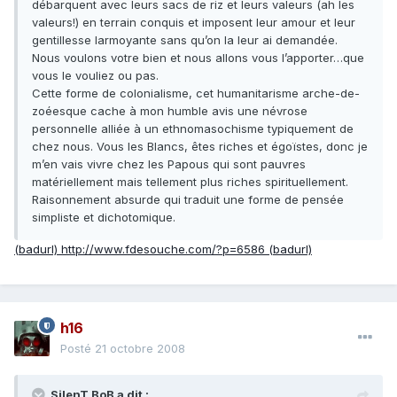
débarquent avec leurs sacs de riz et leurs valeurs (ah les
valeurs!) en terrain conquis et imposent leur amour et leur
gentillesse larmoyante sans qu’on la leur ai demandée.
Nous voulons votre bien et nous allons vous l’apporter…que
vous le vouliez ou pas.
Cette forme de colonialisme, cet humanitarisme arche-de-
zoéesque cache à mon humble avis une névrose
personnelle alliée à un ethnomasochisme typiquement de
chez nous. Vous les Blancs, êtes riches et égoïstes, donc je
m’en vais vivre chez les Papous qui sont pauvres
matériellement mais tellement plus riches spirituellement.
Raisonnement absurde qui traduit une forme de pensée
simpliste et dichotomique.
(badurl) http://www.fdesouche.com/?p=6586 (badurl)
h16
Posté
21 octobre 2008
SilenT BoB a dit :