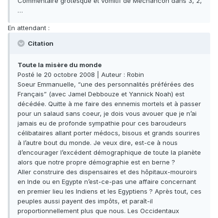
Commentaire grotesque et vomitif de Méchancon dans 3, 2,
…
En attendant :
Citation
Toute la misère du monde
Posté le 20 octobre 2008 | Auteur : Robin
Soeur Emmanuelle, “une des personnalités préférées des
Français” (avec Jamel Debbouze et Yannick Noah) est
décédée. Quitte à me faire des ennemis mortels et à passer
pour un salaud sans coeur, je dois vous avouer que je n’ai
jamais eu de profonde sympathie pour ces baroudeurs
célibataires allant porter médocs, bisous et grands sourires
à l’autre bout du monde. Je veux dire, est-ce à nous
d’encourager l’excédent démographique de toute la planète
alors que notre propre démographie est en berne ?
Aller construire des dispensaires et des hôpitaux-mouroirs
en Inde ou en Egypte n’est-ce-pas une affaire concernant
en premier lieu les Indiens et les Egyptiens ? Après tout, ces
peuples aussi payent des impôts, et paraît-il
proportionnellement plus que nous. Les Occidentaux