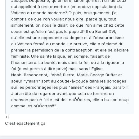
Jacques Duquesne, qu'en dire, sinon qu'il est l'un de ceux
qui appellent à une ouverture (entendez: capitulation) du
Vatican au monde moderne? Et puis, brusquement, j'ai
compris ce que l'on voulait nous dire, parce que, tout
simplement, on nous le disait: ce que l'on aime chez cette
soeur est qu'elle n'est pas le pape JP II ou Benoît XVI,
qu'elle est une opposante au dogme et à l'obscurantisme
du Vatican fermé au monde. La preuve, elle a réclamé du
premier la permission de la contraception, et elle se déclare
féministe. Une sainte laïque, en somme, faisant de
l'humanitaire. La bonté, mais sans la foi, ou à la rigueur la
foi (c'est permis à titre privé) mais sans l'Eglise.
Noah, Besancenot, l'abbé Pierre, Marie-George Buffet et
soeur "y'allah" sont au coude-à-coude dans les sondages
sur les personnages les plus "aimés" des Français, paraît-il!
J'ai arrêté de regarder avant que cela se termine en
chanson par un "elle est des noÔÔotres, elle a bu son coup
comme les oÔÔotres!!"…
+1
C'est exactement ça.