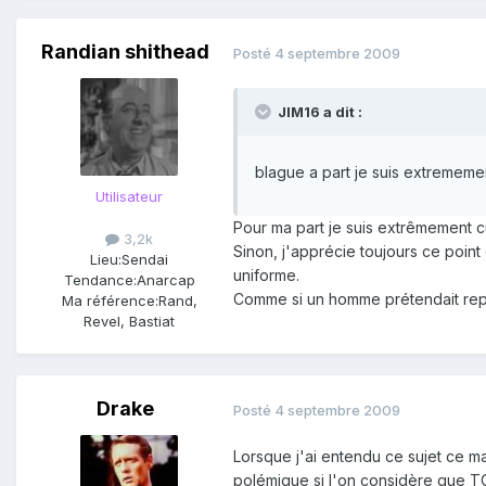
Randian shithead
Posté
4 septembre 2009
JIM16 a dit :
blague a part je suis extrememe
Utilisateur
Pour ma part je suis extrêmement cu
3,2k
Sinon, j'apprécie toujours ce poin
Lieu:
Sendai
uniforme.
Tendance:
Anarcap
Comme si un homme prétendait rep
Ma référence:
Rand,
Revel, Bastiat
Drake
Posté
4 septembre 2009
Lorsque j'ai entendu ce sujet ce mati
polémique si l'on considère que TO