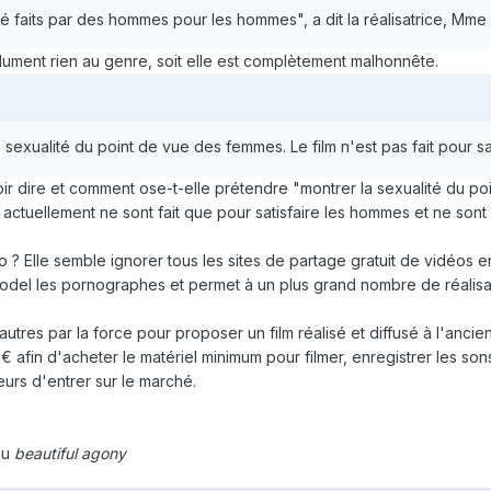
té faits par des hommes pour les hommes", a dit la réalisatrice, Mme
olument rien au genre, soit elle est complètement malhonnête.
la sexualité du point de vue des femmes. Le film n'est pas fait pour s
ir dire et comment ose-t-elle prétendre "montrer la sexualité du p
s actuellement ne sont fait que pour satisfaire les hommes et ne so
 ? Elle semble ignorer tous les sites de partage gratuit de vidéos en
model les pornographes et permet à un plus grand nombre de réalisa
utres par la force pour proposer un film réalisé et diffusé à l'anci
afin d'acheter le matériel minimum pour filmer, enregistrer les son
rs d'entrer sur le marché.
ou
beautiful agony