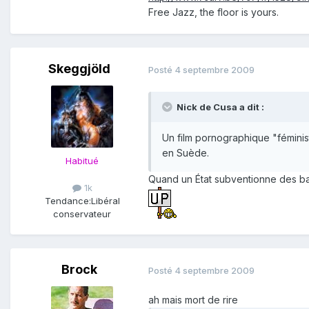
Free Jazz, the floor is yours.
Skeggjöld
Posté
4 septembre 2009
Nick de Cusa a dit :
Un film pornographique "féminist
en Suède.
Habitué
Quand un État subventionne des ba
1k
Tendance:
Libéral
conservateur
Brock
Posté
4 septembre 2009
ah mais mort de rire