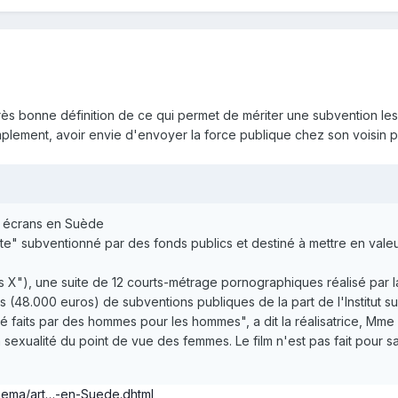
s bonne définition de ce qui permet de mériter une subvention les s
simplement, avoir envie d'envoyer la force publique chez son voisin 
es écrans en Suède
e" subventionné par des fonds publics et destiné à mettre en valeur 
mes X"), une suite de 12 courts-métrage pornographiques réalisé par
48.000 euros) de subventions publiques de la part de l'Institut sué
té faits par des hommes pour les hommes", a dit la réalisatrice, Mme
la sexualité du point de vue des femmes. Le film n'est pas fait pour s
inema/art…-en-Suede.dhtml