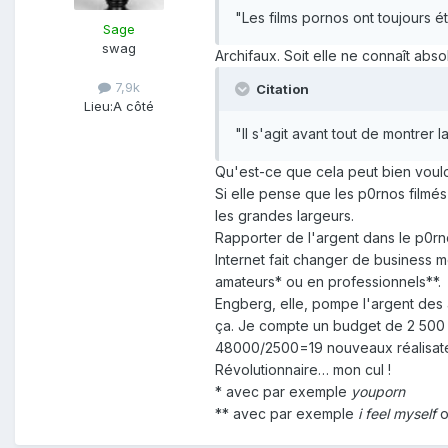
"Les films pornos ont toujours é
Sage
swag
Archifaux. Soit elle ne connaît abs
7,9k
Citation
Lieu:
A côté
"Il s'agit avant tout de montrer 
Qu'est-ce que cela peut bien voulo
Si elle pense que les p0rnos filmé
les grandes largeurs.
Rapporter de l'argent dans le p0rno
Internet fait changer de business 
amateurs* ou en professionnels**.
Engberg, elle, pompe l'argent des a
ça. Je compte un budget de 2 500 € 
48000/2500=19 nouveaux réalisateu
Révolutionnaire… mon cul !
* avec par exemple
youporn
** avec par exemple
i feel myself