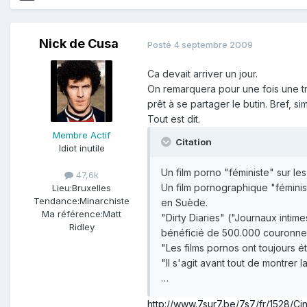
Nick de Cusa
Posté
4 septembre 2009
Ca devait arriver un jour.
On remarquera pour une fois une trè
prêt à se partager le butin. Bref, 
Tout est dit.
Membre Actif
Citation
Idiot inutile
Un film porno "féministe" sur l
47,6k
Un film pornographique "féminist
Lieu:
Bruxelles
Tendance:
Minarchiste
en Suède.
Ma référence:
Matt
"Dirty Diaries" ("Journaux inti
Ridley
bénéficié de 500.000 couronnes (
"Les films pornos ont toujours é
"Il s'agit avant tout de montrer 
…
http://www.7sur7.be/7s7/fr/1528/C