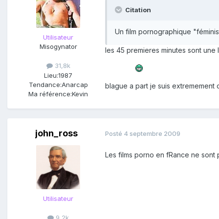
Citation
Un film pornographique "féminist
Utilisateur
Misogynator
les 45 premieres minutes sont une 
31,8k
Lieu:
1987
Tendance:
Anarcap
blague a part je suis extremement 
Ma référence:
Kevin
john_ross
Posté
4 septembre 2009
Les films porno en fRance ne sont
Utilisateur
9,2k