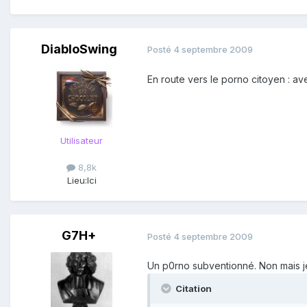
DiabloSwing
Posté
4 septembre 2009
En route vers le porno citoyen : ave
Utilisateur
8,8k
Lieu:
Ici
G7H+
Posté
4 septembre 2009
Un p0rno subventionné. Non mais je r
Citation