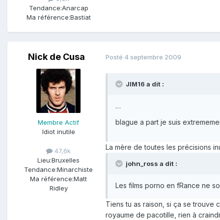
Tendance:
Anarcap
Ma référence:
Bastiat
Nick de Cusa
Posté
4 septembre 2009
JIM16 a dit :
…
blague a part je suis extrememe
Membre Actif
Idiot inutile
La mère de toutes les précisions inu
47,6k
Lieu:
Bruxelles
john_ross a dit :
Tendance:
Minarchiste
Ma référence:
Matt
Les films porno en fRance ne s
Ridley
Tiens tu as raison, si ça se trouve
royaume de pacotille, rien à craind