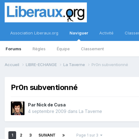
Association Liberaux.org
Naviguer
Activité
Classe
Forums
Règles
Équipe
Classement
Accueil
LIBRE-ECHANGE
La Taverne
Pr0n subventionné
Pr0n subventionné
Par
Nick de Cusa
4 septembre 2009
dans
La Taverne
1
2
3
SUIVANT
Page 1 sur 3