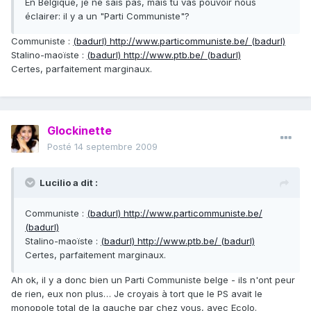
En Belgique, je ne sais pas, mais tu vas pouvoir nous
éclairer: il y a un "Parti Communiste"?
Communiste :
(badurl) http://www.particommuniste.be/ (badurl)
Stalino-maoïste :
(badurl) http://www.ptb.be/ (badurl)
Certes, parfaitement marginaux.
Glockinette
Posté
14 septembre 2009
Lucilio a dit :
Communiste :
(badurl) http://www.particommuniste.be/
(badurl)
Stalino-maoïste :
(badurl) http://www.ptb.be/ (badurl)
Certes, parfaitement marginaux.
Ah ok, il y a donc bien un Parti Communiste belge - ils n'ont peur
de rien, eux non plus… Je croyais à tort que le PS avait le
monopole total de la gauche par chez vous, avec Ecolo.