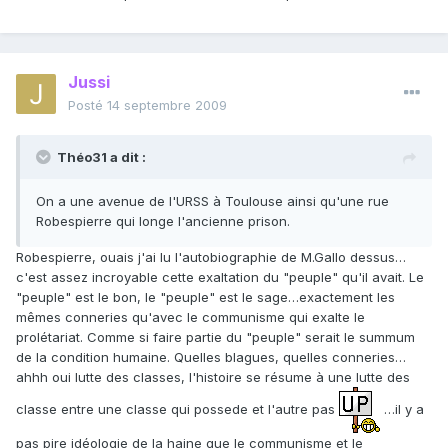
Jussi
Posté
14 septembre 2009
Théo31 a dit :
On a une avenue de l'URSS à Toulouse ainsi qu'une rue
Robespierre qui longe l'ancienne prison.
Robespierre, ouais j'ai lu l'autobiographie de M.Gallo dessus…
c'est assez incroyable cette exaltation du "peuple" qu'il avait. Le
"peuple" est le bon, le "peuple" est le sage…exactement les
mêmes conneries qu'avec le communisme qui exalte le
prolétariat. Comme si faire partie du "peuple" serait le summum
de la condition humaine. Quelles blagues, quelles conneries…
ahhh oui lutte des classes, l'histoire se résume à une lutte des
classe entre une classe qui possede et l'autre pas
…il y a
pas pire idéologie de la haine que le communisme et le