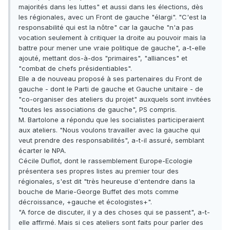
majorités dans les luttes" et aussi dans les élections, dès
les régionales, avec un Front de gauche "élargi". "C'est la
responsabilité qui est la nôtre" car la gauche "n'a pas
vocation seulement à critiquer la droite au pouvoir mais la
battre pour mener une vraie politique de gauche", a-t-elle
ajouté, mettant dos-à-dos "primaires", "alliances" et
"combat de chefs présidentiables".
Elle a de nouveau proposé à ses partenaires du Front de
gauche - dont le Parti de gauche et Gauche unitaire - de
"co-organiser des ateliers du projet" auxquels sont invitées
"toutes les associations de gauche", PS compris.
M. Bartolone a répondu que les socialistes participeraient
aux ateliers. "Nous voulons travailler avec la gauche qui
veut prendre des responsabilités", a-t-il assuré, semblant
écarter le NPA.
Cécile Duflot, dont le rassemblement Europe-Ecologie
présentera ses propres listes au premier tour des
régionales, s'est dit "très heureuse d'entendre dans la
bouche de Marie-George Buffet des mots comme
décroissance, +gauche et écologistes+".
"A force de discuter, il y a des choses qui se passent", a-t-
elle affirmé. Mais si ces ateliers sont faits pour parler des