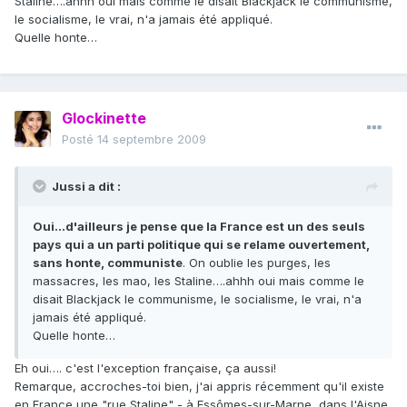
Staline….ahhh oui mais comme le disait Blackjack le communisme,
le socialisme, le vrai, n'a jamais été appliqué.
Quelle honte…
Glockinette
Posté
14 septembre 2009
Jussi a dit :
Oui…d'ailleurs je pense que la France est un des seuls
pays qui a un parti politique qui se relame ouvertement,
sans honte, communiste
. On oublie les purges, les
massacres, les mao, les Staline….ahhh oui mais comme le
disait Blackjack le communisme, le socialisme, le vrai, n'a
jamais été appliqué.
Quelle honte…
Eh oui…. c'est l'exception française, ça aussi!
Remarque, accroches-toi bien, j'ai appris récemment qu'il existe
en France une "rue Staline" - à Essômes-sur-Marne, dans l'Aisne.