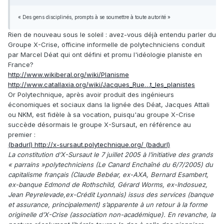
« Des gens disciplinés, prompts à se soumettre à toute autorité »
Rien de nouveau sous le soleil : avez-vous déjà entendu parler du
Groupe X-Crise, officine informelle de polytechniciens conduit
par Marcel Déat qui ont défini et promu l'idéologie planiste en
France?
http://www.wikiberal.org/wiki/Planisme
http://www.catallaxia.org/wiki/Jacques_Rue…t_les_planistes
Or Polytechnique, après avoir produit des ingénieurs
économiques et sociaux dans la lignée des Déat, Jacques Attali
ou NKM, est fidèle à sa vocation, puisqu'au groupe X-Crise
succède désormais le groupe X-Sursaut, en référence au
premier :
(badurl) http://x-sursaut.polytechnique.org/ (badurl)
La constitution d’X-Sursaut le 7 juillet 2005 à l’initiative des grands
« parrains »polytechniciens (Le Canard Enchaîné du 6/7/2005) du
capitalisme français (Claude Bebéar, ex-AXA, Bernard Esambert,
ex-banque Edmond de Rothschild, Gérard Worms, ex-Indosuez,
Jean Peyrelevade,ex-Crédit Lyonnais) issus des services (banque
et assurance, principalement) s’apparente à un retour à la forme
originelle d’X-Crise (association non-académique). En revanche, la