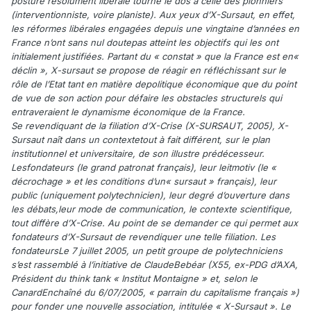
posture résolument libérale tourne le dos à celle des pionniers
(interventionniste, voire planiste). Aux yeux d’X-Sursaut, en effet,
les réformes libérales engagées depuis une vingtaine d’années en
France n’ont sans nul doutepas atteint les objectifs qui les ont
initialement justifiées. Partant du « constat » que la France est en«
déclin », X-sursaut se propose de réagir en réfléchissant sur le
rôle de l’Etat tant en matière depolitique économique que du point
de vue de son action pour défaire les obstacles structurels qui
entraveraient le dynamisme économique de la France.
Se revendiquant de la filiation d’X-Crise (X-SURSAUT, 2005), X-
Sursaut naît dans un contextetout à fait différent, sur le plan
institutionnel et universitaire, de son illustre prédécesseur.
Lesfondateurs (le grand patronat français), leur leitmotiv (le «
décrochage » et les conditions d’un« sursaut » français), leur
public (uniquement polytechnicien), leur degré d’ouverture dans
les débats,leur mode de communication, le contexte scientifique,
tout diffère d’X-Crise. Au point de se demander ce qui permet aux
fondateurs d’X-Sursaut de revendiquer une telle filiation. Les
fondateursLe 7 juillet 2005, un petit groupe de polytechniciens
s’est rassemblé à l’initiative de ClaudeBebéar (X55, ex-PDG d’AXA,
Président du think tank « Institut Montaigne » et, selon le
CanardEnchaîné du 6/07/2005, « parrain du capitalisme français »)
pour fonder une nouvelle association, intitulée « X-Sursaut ». Le