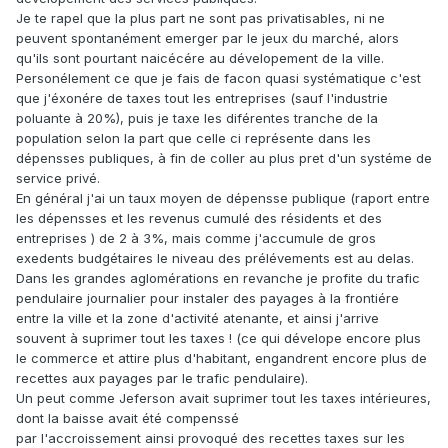
Je te rapel que la plus part ne sont pas privatisables, ni ne
peuvent spontanément emerger par le jeux du marché, alors
qu'ils sont pourtant naicécére au dévelopement de la ville.
Personélement ce que je fais de facon quasi systématique c'est
que j'éxonére de taxes tout les entreprises (sauf l'industrie
poluante à 20%), puis je taxe les diférentes tranche de la
population selon la part que celle ci représente dans les
dépensses publiques, à fin de coller au plus pret d'un systéme de
service privé.
En général j'ai un taux moyen de dépensse publique (raport entre
les dépensses et les revenus cumulé des résidents et des
entreprises ) de 2 à 3%, mais comme j'accumule de gros
exedents budgétaires le niveau des prélévements est au delas.
Dans les grandes aglomérations en revanche je profite du trafic
pendulaire journalier pour instaler des payages à la frontiére
entre la ville et la zone d'activité atenante, et ainsi j'arrive
souvent à suprimer tout les taxes ! (ce qui dévelope encore plus
le commerce et attire plus d'habitant, engandrent encore plus de
recettes aux payages par le trafic pendulaire).
Un peut comme Jeferson avait suprimer tout les taxes intérieures,
dont la baisse avait été compenssé
par l'accroissement ainsi provoqué des recettes taxes sur les