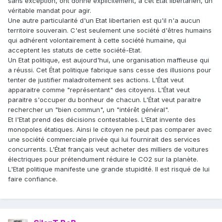
sans exception, ont donné explicitement, à cet Etat libertarien, un
véritable mandat pour agir.
Une autre particularité d'un Etat libertarien est qu'il n'a aucun
territoire souverain. C'est seulement une société d'êtres humains
qui adhérent volontairement à cette société humaine, qui
acceptent les statuts de cette société-Etat.
Un Etat politique, est aujourd'hui, une organisation maffieuse qui
a réussi. Cet État politique fabrique sans cesse des illusions pour
tenter de justifier maladroitement ses actions. L'État veut
apparaitre comme "représentant" des citoyens. L'État veut
paraitre s'occuper du bonheur de chacun. L'État veut paraitre
rechercher un "bien commun", un "intérêt général".
Et l'Etat prend des décisions contestables. L'Etat invente des
monopoles étatiques. Ainsi le citoyen ne peut pas comparer avec
une société commerciale privée qui lui fournirait des services
concurrents. L'État français veut acheter des milliers de voitures
électriques pour prétendument réduire le CO2 sur la planète.
L'Etat politique manifeste une grande stupidité. Il est risqué de lui
faire confiance.