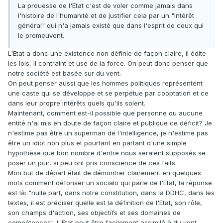
La prouesse de l'Etat c'est de voler comme jamais dans
l'histoire de l'humanité et de justifier cela par un "intérêt
général" qui n'a jamais existé que dans l'esprit de ceux qui
le promeuvent.
L'Etat a donc une existence non définie de façon claire, il édite
les lois, il contraint et use de la force. On peut donc penser que
notre société est basée sur du vent.
On peut penser aussi que les hommes politiques représentent
une caste qui se développe et se perpétue par cooptation et ce
dans leur propre intérêts quels qu'ils soient.
Maintenant, comment est-il possible que personne ou aucune
entité n'ai mis en doute de façon claire et publique ce déficit? Je
n'estime pas être un superman de l'intelligence, je n'estime pas
être un idiot non plus et pourtant en partant d'une simple
hypothèse que bon nombre d'entre nous seraient supposés se
poser un jour, si peu ont pris conscience de ces faits.
Mon but de départ était de démontrer clairement en quelques
mots comment défonser un socialo qui parle de l'Etat, la réponse
est là: "nulle part, dans notre constitution, dans la DDHC, dans les
textes, il est préciser quelle est la définition de l'Etat, son rôle,
son champs d'action, ses objectifs et ses domaines de
compétences". L'Etat peut être facilement assimilé à du vent