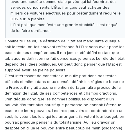
avec une société commerciale privée qui lui fournirait des
services concurrents. L'État français veut acheter des
milliers de voitures électriques pour prétendument réduire le
CO2 sur la planète.
L'Etat politique manifeste une grande stupidité. Il est risqué
de lui faire confiance.
Comme tu l'as dit, la définition de l'Etat est manquante quelque
soit le texte, on fait souvent référence à l'Etat sans avoir posé les
bases de ses compétences. Il n'a jamais été défini en tant que
tel, aucune définition ne fait consensus je pense. Le rôle de l'état
dépend des idées politiques. On peut donc penser que l'Etat est
supposé avoir les pleins pouvoirs.
C'est intéressant de constater que nulle part dans nos textes
officiels et même dans ceux censés définir les régles de base de
la France, il n'y ait aucune mention de façon ultra précise de la
définition de l'Etat, de ses compétences et champs d'actions.
J'en déduis donc que les hommes politiques disposent d'un
pouvoir d'autant plus abusif que personne ne connait l'étendue
exacte de leurs pouvoirs. Les trois pouvoirs se confondent en un
seul, ils votent les lois qui les arrangent, ils votent leur budget, on
pourrait presque penser à du totalitarisme. Au lieu d'avoir un
despote on dilue le pouvoir entre beaucoup de main (oligarchie)