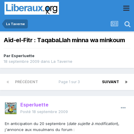
La Taverne
Aïd-el-Fitr : TaqabaLlah minna wa minkoum
Par
Esperluette
18 septembre 2009
dans
La Taverne
PRÉCÉDENT
Page 1 sur 3
SUIVANT
Esperluette
Posté
18 septembre 2009
En anticipation du 20 septembre (
date sujette à modification
),
j'annonce aux musulmans du forum :