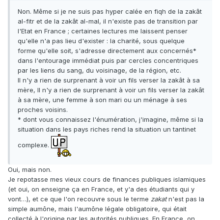
Non. Même si je ne suis pas hyper calée en fiqh de la zakât
al-fitr et de la zakât al-mal, il n'existe pas de transition par
l'Etat en France ; certaines lectures me laissent penser
qu'elle n'a pas lieu d'exister : la charité, sous quelque
forme qu'elle soit, s'adresse directement aux concernés*
dans l'entourage immédiat puis par cercles concentriques
par les liens du sang, du voisinage, de la région, etc.
Il n'y a rien de surprenant à voir un fils verser la zakât à sa
mère, Il n'y a rien de surprenant à voir un fils verser la zakât
à sa mère, une femme à son mari ou un ménage à ses
proches voisins.
* dont vous connaissez l'énumération, j'imagine, même si la
situation dans les pays riches rend la situation un tantinet
complexe.
Oui, mais non.
Je repotasse mes vieux cours de finances publiques islamiques
(et oui, on enseigne ça en France, et y'a des étudiants qui y
vont…), et ce que l'on recouvre sous le terme
zakat
n'est pas la
simple aumône, mais l'aumône légale obligatoire, qui était
collecté à l'origine par les autorités publiques. En France, on