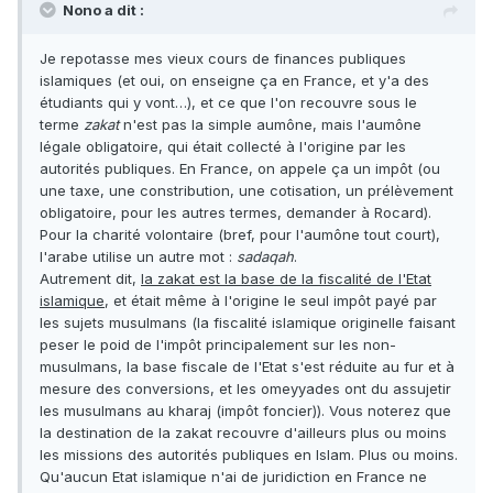
Nono a dit :
Je repotasse mes vieux cours de finances publiques
islamiques (et oui, on enseigne ça en France, et y'a des
étudiants qui y vont…), et ce que l'on recouvre sous le
terme
zakat
n'est pas la simple aumône, mais l'aumône
légale obligatoire, qui était collecté à l'origine par les
autorités publiques. En France, on appele ça un impôt (ou
une taxe, une constribution, une cotisation, un prélèvement
obligatoire, pour les autres termes, demander à Rocard).
Pour la charité volontaire (bref, pour l'aumône tout court),
l'arabe utilise un autre mot :
sadaqah
.
Autrement dit,
la zakat est la base de la fiscalité de l'Etat
islamique
, et était même à l'origine le seul impôt payé par
les sujets musulmans (la fiscalité islamique originelle faisant
peser le poid de l'impôt principalement sur les non-
musulmans, la base fiscale de l'Etat s'est réduite au fur et à
mesure des conversions, et les omeyyades ont du assujetir
les musulmans au kharaj (impôt foncier)). Vous noterez que
la destination de la zakat recouvre d'ailleurs plus ou moins
les missions des autorités publiques en Islam. Plus ou moins.
Qu'aucun Etat islamique n'ai de juridiction en France ne