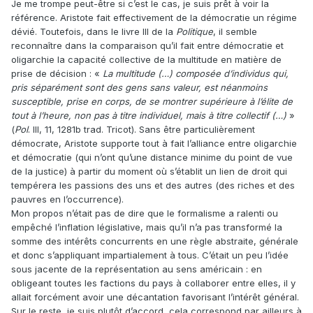
Je me trompe peut-être si c’est le cas, je suis prêt à voir la
référence. Aristote fait effectivement de la démocratie un régime
dévié. Toutefois, dans le livre III de la
Politique
, il semble
reconnaître dans la comparaison qu’il fait entre démocratie et
oligarchie la capacité collective de la multitude en matière de
prise de décision : «
La multitude (…) composée d’individus qui,
pris séparément sont des gens sans valeur, est néanmoins
susceptible, prise en corps, de se montrer supérieure à l’élite de
tout à l’heure, non pas à titre individuel, mais à titre collectif (…)
»
(
Pol
. III, 11, 1281b trad. Tricot). Sans être particulièrement
démocrate, Aristote supporte tout à fait l’alliance entre oligarchie
et démocratie (qui n’ont qu’une distance minime du point de vue
de la justice) à partir du moment où s’établit un lien de droit qui
tempérera les passions des uns et des autres (des riches et des
pauvres en l’occurrence).
Mon propos n’était pas de dire que le formalisme a ralenti ou
empêché l’inflation législative, mais qu’il n’a pas transformé la
somme des intérêts concurrents en une règle abstraite, générale
et donc s’appliquant impartialement à tous. C’était un peu l’idée
sous jacente de la représentation au sens américain : en
obligeant toutes les factions du pays à collaborer entre elles, il y
allait forcément avoir une décantation favorisant l’intérêt général.
Sur le reste, je suis plutôt d’accord, cela correspond par ailleurs à