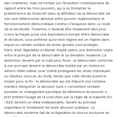
des chambres, mais se trompe sur l’évolution contemporaine du
rapport entre les trois pouvoirs, qui a vu triompher la
prééminence de l’exécutif dans la définition de la démocratie (et
non une hétéronomie absolue entre pouvoir règlementaire et
fonctionnement démocratique comme il l’esquisse dans
La route
de la servitude
). Toutefois, il faudrait être totalement idiot pour
croire qu’Hayek pose une équivalence morale entre démocratie
et dictature, sous prétexte qu’un bon régime est un régime dans
lequel un certain nombre de droits (privés) sont protégés.
Dans
droit, législation et liberté
, Hayek opère une distinction claire
entre le principe de la démocratie et sa déviation moderne. La
distinction devient par la suite plus floue : la démocratie conforme
à son principe devient la démocratie limitée par un
nomos
en
dehors d’elle-même (une charte protégeant les droits individuels
ou d’autres sources du droit), tandis que celle déviée prend le
moyen pour la fin : la démocratie qui est d’abord une certaine
manière d’emporter la décision (une « convention rendant
possible un changement pacifique de détenteurs du pouvoir »,
bref limitant l’usage de la coercition par la règle de la majorité DLL
; 625) devient un idéal indépassable, faisant du principe
majoritaire le fondement de toute décision publique. La
démocratie moderne fait de la législation la source exclusive du