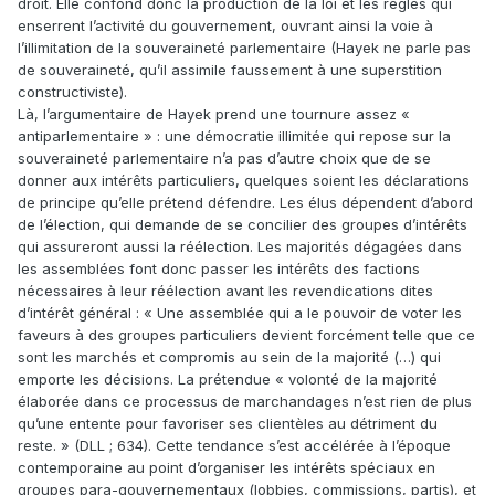
droit. Elle confond donc la production de la loi et les règles qui
enserrent l’activité du gouvernement, ouvrant ainsi la voie à
l’illimitation de la souveraineté parlementaire (Hayek ne parle pas
de souveraineté, qu’il assimile faussement à une superstition
constructiviste).
Là, l’argumentaire de Hayek prend une tournure assez «
antiparlementaire » : une démocratie illimitée qui repose sur la
souveraineté parlementaire n’a pas d’autre choix que de se
donner aux intérêts particuliers, quelques soient les déclarations
de principe qu’elle prétend défendre. Les élus dépendent d’abord
de l’élection, qui demande de se concilier des groupes d’intérêts
qui assureront aussi la réélection. Les majorités dégagées dans
les assemblées font donc passer les intérêts des factions
nécessaires à leur réélection avant les revendications dites
d’intérêt général : « Une assemblée qui a le pouvoir de voter les
faveurs à des groupes particuliers devient forcément telle que ce
sont les marchés et compromis au sein de la majorité (…) qui
emporte les décisions. La prétendue « volonté de la majorité
élaborée dans ce processus de marchandages n’est rien de plus
qu’une entente pour favoriser ses clientèles au détriment du
reste. » (DLL ; 634). Cette tendance s’est accélérée à l’époque
contemporaine au point d’organiser les intérêts spéciaux en
groupes para-gouvernementaux (lobbies, commissions, partis), et