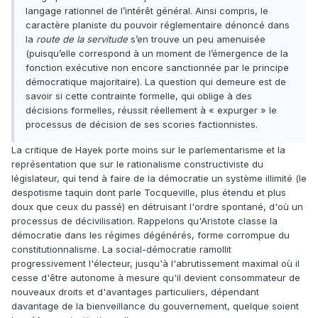
langage rationnel de l’intérêt général. Ainsi compris, le
caractère planiste du pouvoir réglementaire dénoncé dans
la
route de la servitude
s’en trouve un peu amenuisée
(puisqu’elle correspond à un moment de l’émergence de la
fonction exécutive non encore sanctionnée par le principe
démocratique majoritaire). La question qui demeure est de
savoir si cette contrainte formelle, qui oblige à des
décisions formelles, réussit réellement à « expurger » le
processus de décision de ses scories factionnistes.
La critique de Hayek porte moins sur le parlementarisme et la
représentation que sur le rationalisme constructiviste du
législateur, qui tend à faire de la démocratie un système illimité (le
despotisme taquin dont parle Tocqueville, plus étendu et plus
doux que ceux du passé) en détruisant l'ordre spontané, d'où un
processus de décivilisation. Rappelons qu'Aristote classe la
démocratie dans les régimes dégénérés, forme corrompue du
constitutionnalisme. La social-démocratie ramollit
progressivement l'électeur, jusqu'à l'abrutissement maximal où il
cesse d'être autonome à mesure qu'il devient consommateur de
nouveaux droits et d'avantages particuliers, dépendant
davantage de la bienveillance du gouvernement, quelque soient