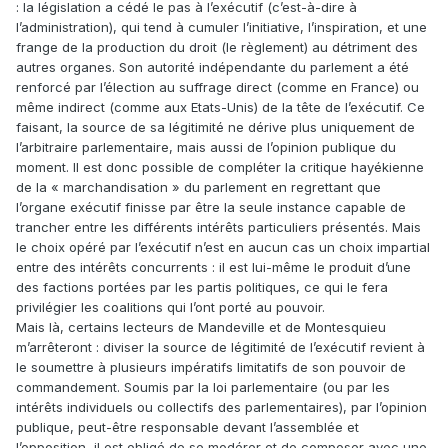
: la législation a cédé le pas à l’exécutif (c’est-à-dire à
l’administration), qui tend à cumuler l’initiative, l’inspiration, et une
frange de la production du droit (le règlement) au détriment des
autres organes. Son autorité indépendante du parlement a été
renforcé par l’élection au suffrage direct (comme en France) ou
même indirect (comme aux Etats-Unis) de la tête de l’exécutif. Ce
faisant, la source de sa légitimité ne dérive plus uniquement de
l’arbitraire parlementaire, mais aussi de l’opinion publique du
moment. Il est donc possible de compléter la critique hayékienne
de la « marchandisation » du parlement en regrettant que
l’organe exécutif finisse par être la seule instance capable de
trancher entre les différents intérêts particuliers présentés. Mais
le choix opéré par l’exécutif n’est en aucun cas un choix impartial
entre des intérêts concurrents : il est lui-même le produit d’une
des factions portées par les partis politiques, ce qui le fera
privilégier les coalitions qui l’ont porté au pouvoir.
Mais là, certains lecteurs de Mandeville et de Montesquieu
m’arrêteront : diviser la source de légitimité de l’exécutif revient à
le soumettre à plusieurs impératifs limitatifs de son pouvoir de
commandement. Soumis par la loi parlementaire (ou par les
intérêts individuels ou collectifs des parlementaires), par l’opinion
publique, peut-être responsable devant l’assemblée et
l’opposition, il est obligé de se modérer et de composer avec une