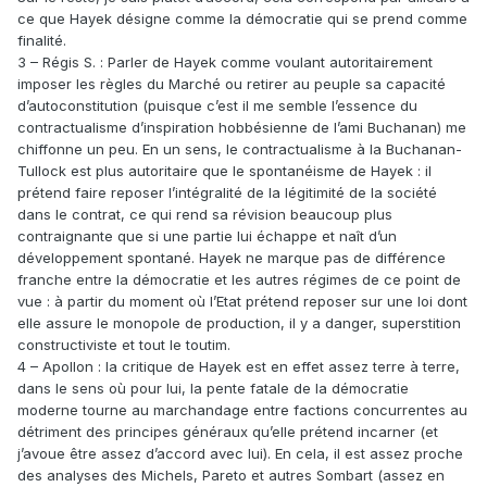
ce que Hayek désigne comme la démocratie qui se prend comme
finalité.
3 – Régis S. : Parler de Hayek comme voulant autoritairement
imposer les règles du Marché ou retirer au peuple sa capacité
d’autoconstitution (puisque c’est il me semble l’essence du
contractualisme d’inspiration hobbésienne de l’ami Buchanan) me
chiffonne un peu. En un sens, le contractualisme à la Buchanan-
Tullock est plus autoritaire que le spontanéisme de Hayek : il
prétend faire reposer l’intégralité de la légitimité de la société
dans le contrat, ce qui rend sa révision beaucoup plus
contraignante que si une partie lui échappe et naît d’un
développement spontané. Hayek ne marque pas de différence
franche entre la démocratie et les autres régimes de ce point de
vue : à partir du moment où l’Etat prétend reposer sur une loi dont
elle assure le monopole de production, il y a danger, superstition
constructiviste et tout le toutim.
4 – Apollon : la critique de Hayek est en effet assez terre à terre,
dans le sens où pour lui, la pente fatale de la démocratie
moderne tourne au marchandage entre factions concurrentes au
détriment des principes généraux qu’elle prétend incarner (et
j’avoue être assez d’accord avec lui). En cela, il est assez proche
des analyses des Michels, Pareto et autres Sombart (assez en