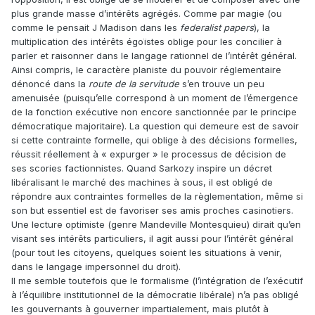
plus grande masse d’intérêts agrégés. Comme par magie (ou
comme le pensait J Madison dans les
federalist papers
), la
multiplication des intérêts égoïstes oblige pour les concilier à
parler et raisonner dans le langage rationnel de l’intérêt général.
Ainsi compris, le caractère planiste du pouvoir réglementaire
dénoncé dans la
route de la servitude
s’en trouve un peu
amenuisée (puisqu’elle correspond à un moment de l’émergence
de la fonction exécutive non encore sanctionnée par le principe
démocratique majoritaire). La question qui demeure est de savoir
si cette contrainte formelle, qui oblige à des décisions formelles,
réussit réellement à « expurger » le processus de décision de
ses scories factionnistes. Quand Sarkozy inspire un décret
libéralisant le marché des machines à sous, il est obligé de
répondre aux contraintes formelles de la règlementation, même si
son but essentiel est de favoriser ses amis proches casinotiers.
Une lecture optimiste (genre Mandeville Montesquieu) dirait qu’en
visant ses intérêts particuliers, il agit aussi pour l’intérêt général
(pour tout les citoyens, quelques soient les situations à venir,
dans le langage impersonnel du droit).
Il me semble toutefois que le formalisme (l’intégration de l’exécutif
à l’équilibre institutionnel de la démocratie libérale) n’a pas obligé
les gouvernants à gouverner impartialement, mais plutôt à