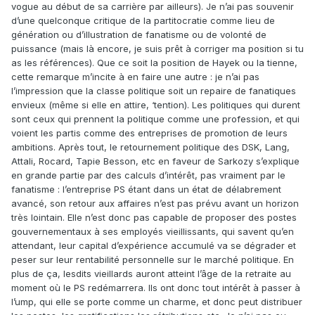
vogue au début de sa carrière par ailleurs). Je n’ai pas souvenir
d’une quelconque critique de la partitocratie comme lieu de
génération ou d’illustration de fanatisme ou de volonté de
puissance (mais là encore, je suis prêt à corriger ma position si tu
as les références). Que ce soit la position de Hayek ou la tienne,
cette remarque m’incite à en faire une autre : je n’ai pas
l’impression que la classe politique soit un repaire de fanatiques
envieux (même si elle en attire, ‘tention). Les politiques qui durent
sont ceux qui prennent la politique comme une profession, et qui
voient les partis comme des entreprises de promotion de leurs
ambitions. Après tout, le retournement politique des DSK, Lang,
Attali, Rocard, Tapie Besson, etc en faveur de Sarkozy s’explique
en grande partie par des calculs d’intérêt, pas vraiment par le
fanatisme : l’entreprise PS étant dans un état de délabrement
avancé, son retour aux affaires n’est pas prévu avant un horizon
très lointain. Elle n’est donc pas capable de proposer des postes
gouvernementaux à ses employés vieillissants, qui savent qu’en
attendant, leur capital d’expérience accumulé va se dégrader et
peser sur leur rentabilité personnelle sur le marché politique. En
plus de ça, lesdits vieillards auront atteint l’âge de la retraite au
moment où le PS redémarrera. Ils ont donc tout intérêt à passer à
l’ump, qui elle se porte comme un charme, et donc peut distribuer