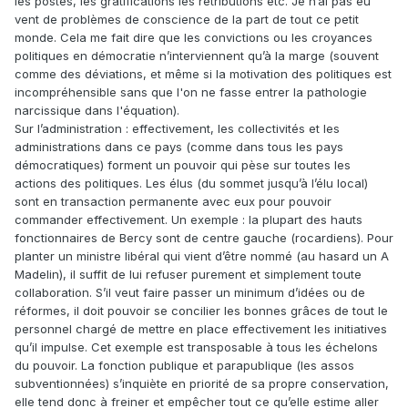
les postes, les gratifications les rétributions etc. Je n’ai pas eu
vent de problèmes de conscience de la part de tout ce petit
monde. Cela me fait dire que les convictions ou les croyances
politiques en démocratie n’interviennent qu’à la marge (souvent
comme des déviations, et même si la motivation des politiques est
incompréhensible sans que l'on ne fasse entrer la pathologie
narcissique dans l'équation).
Sur l’administration : effectivement, les collectivités et les
administrations dans ce pays (comme dans tous les pays
démocratiques) forment un pouvoir qui pèse sur toutes les
actions des politiques. Les élus (du sommet jusqu’à l’élu local)
sont en transaction permanente avec eux pour pouvoir
commander effectivement. Un exemple : la plupart des hauts
fonctionnaires de Bercy sont de centre gauche (rocardiens). Pour
planter un ministre libéral qui vient d’être nommé (au hasard un A
Madelin), il suffit de lui refuser purement et simplement toute
collaboration. S’il veut faire passer un minimum d’idées ou de
réformes, il doit pouvoir se concilier les bonnes grâces de tout le
personnel chargé de mettre en place effectivement les initiatives
qu’il impulse. Cet exemple est transposable à tous les échelons
du pouvoir. La fonction publique et parapublique (les assos
subventionnées) s’inquiète en priorité de sa propre conservation,
elle tend donc à freiner et empêcher tout ce qu’elle estime aller