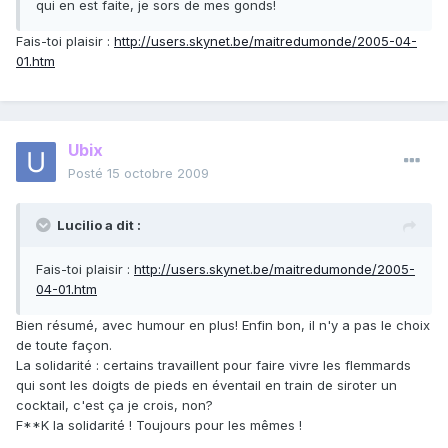
qui en est faite, je sors de mes gonds!
Fais-toi plaisir :
http://users.skynet.be/maitredumonde/2005-04-
01.htm
Ubix
Posté
15 octobre 2009
Lucilio a dit :
Fais-toi plaisir :
http://users.skynet.be/maitredumonde/2005-
04-01.htm
Bien résumé, avec humour en plus! Enfin bon, il n'y a pas le choix
de toute façon.
La solidarité : certains travaillent pour faire vivre les flemmards
qui sont les doigts de pieds en éventail en train de siroter un
cocktail, c'est ça je crois, non?
F**K la solidarité ! Toujours pour les mêmes !