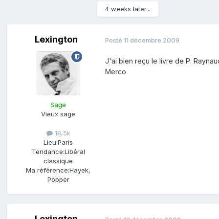
4 weeks later...
Lexington
Posté
11 décembre 2009
J'ai bien reçu le livre de P. Ray
Merco
Sage
Vieux sage
18,5k
Lieu:
Paris
Tendance:
Libéral
classique
Ma référence:
Hayek,
Popper
Lexington