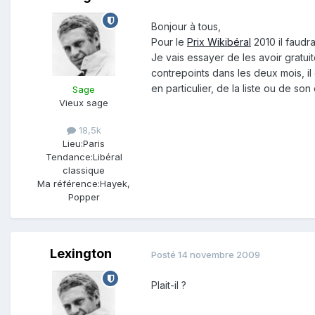
Bonjour à tous,
Pour le
Prix Wikibéral
2010 il faudra
Je vais essayer de les avoir gratui
contrepoints dans les deux mois, il
en particulier, de la liste ou de son
Sage
Vieux sage
18,5k
Lieu:
Paris
Tendance:
Libéral
classique
Ma référence:
Hayek,
Popper
Lexington
Posté
14 novembre 2009
Plait-il ?