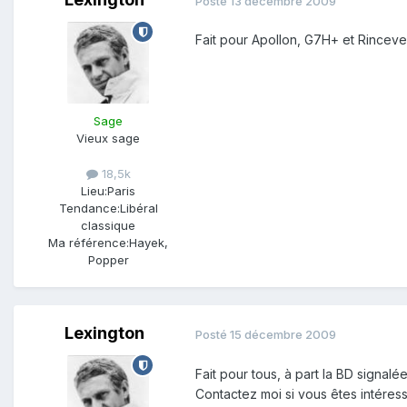
Posté
13 décembre 2009
Fait pour Apollon, G7H+ et Rinceven
Sage
Vieux sage
18,5k
Lieu:
Paris
Tendance:
Libéral
classique
Ma référence:
Hayek,
Popper
Lexington
Posté
15 décembre 2009
Fait pour tous, à part la BD signalé
Contactez moi si vous êtes intéres