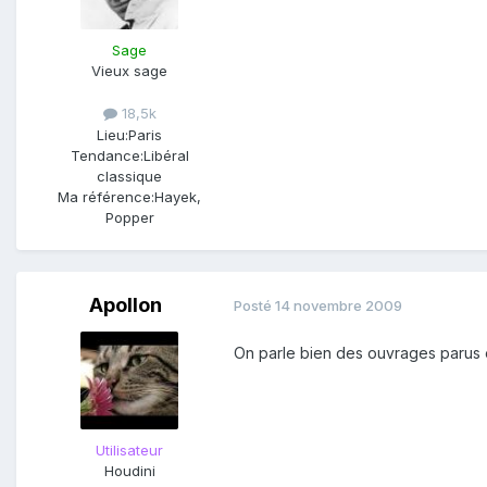
Sage
Vieux sage
18,5k
Lieu:
Paris
Tendance:
Libéral
classique
Ma référence:
Hayek,
Popper
Apollon
Posté
14 novembre 2009
On parle bien des ouvrages parus e
Utilisateur
Houdini