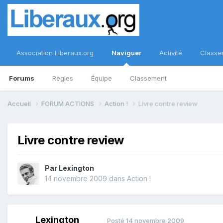
Association Liberaux.org
Naviguer
Activité
Classe
Forums
Règles
Équipe
Classement
Accueil
FORUM ACTIONS
Action !
Livre contre review
Livre contre review
Par
Lexington
14 novembre 2009
dans
Action !
Lexington
Posté
14 novembre 2009