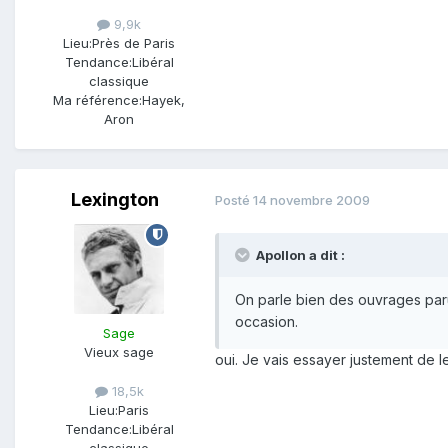
9,9k
Lieu:
Près de Paris
Tendance:
Libéral
classique
Ma référence:
Hayek,
Aron
Lexington
Posté
14 novembre 2009
Apollon a dit :
On parle bien des ouvrages paru
occasion.
Sage
Vieux sage
oui. Je vais essayer justement de l
18,5k
Lieu:
Paris
Tendance:
Libéral
classique