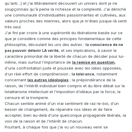
qu'anti…) et j'ai littéralement découvert un univers dont je ne
soupçonnais qu'à peine la richesse et la complexité. J'ai déniché
une communauté d'individualités passionnantes et cultivées, aux
valeurs proches des miennes, alors que je m'étais jusque-là senti
très seul.
J'ai fini par croire à une supériorité du libéralisme basée sur ce
que je considère comme des principes fondamentaux de cette
philosophie, découlant les uns des autres :
la conscience de ne
, et ses implications, à savoir le
pas pouvoir détenir LA vérité
caractère primordial de la liberté de chacun de décider pour lui-
même, mais surtout l'importance de
la remise en question
,
d'une confrontation juste et poussée avec les idées opposées,
d'un réel effort de compréhension ;
, notamment
la tolérance
concernant
les autres idéologies
; la prépondérance de la
raison, de l'intérêt individuel bien compris et du libre débat sur le
totalitarisme intellectuel et l'imposition d'idéaux par la force, la
censure et la tromperie.
Chacun semble animé d'un vrai sentiment de raz-le-bol, d'un
besoin de changement, de répandre nos idées et de faire
accepter, bien au-delà d'une quelconque propagande libérale, la
voix de la raison et de l'intérêt de chacun.
Pourtant, à chaque fois que j'ai vu un nouveau venir se