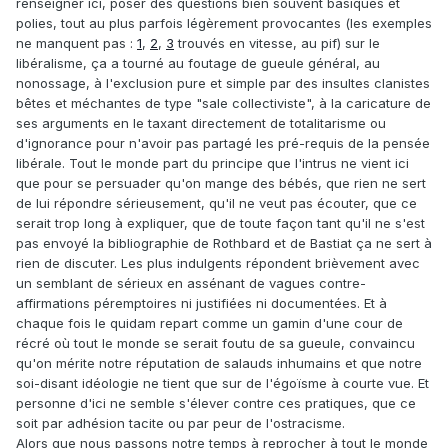
renseigner ici, poser des questions bien souvent basiques et
polies, tout au plus parfois légèrement provocantes (les exemples
ne manquent pas :
1
,
2
,
3
trouvés en vitesse, au pif) sur le
libéralisme, ça a tourné au foutage de gueule général, au
nonossage, à l'exclusion pure et simple par des insultes clanistes
bêtes et méchantes de type "sale collectiviste", à la caricature de
ses arguments en le taxant directement de totalitarisme ou
d'ignorance pour n'avoir pas partagé les pré-requis de la pensée
libérale. Tout le monde part du principe que l'intrus ne vient ici
que pour se persuader qu'on mange des bébés, que rien ne sert
de lui répondre sérieusement, qu'il ne veut pas écouter, que ce
serait trop long à expliquer, que de toute façon tant qu'il ne s'est
pas envoyé la bibliographie de Rothbard et de Bastiat ça ne sert à
rien de discuter. Les plus indulgents répondent brièvement avec
un semblant de sérieux en assénant de vagues contre-
affirmations péremptoires ni justifiées ni documentées. Et à
chaque fois le quidam repart comme un gamin d'une cour de
récré où tout le monde se serait foutu de sa gueule, convaincu
qu'on mérite notre réputation de salauds inhumains et que notre
soi-disant idéologie ne tient que sur de l'égoïsme à courte vue. Et
personne d'ici ne semble s'élever contre ces pratiques, que ce
soit par adhésion tacite ou par peur de l'ostracisme.
Alors que nous passons notre temps à reprocher à tout le monde