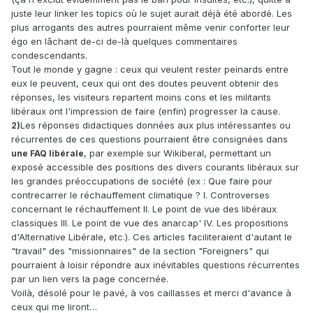
juste leur linker les topics où le sujet aurait déjà été abordé. Les
plus arrogants des autres pourraient même venir conforter leur
égo en lâchant de-ci de-là quelques commentaires
condescendants.
Tout le monde y gagne : ceux qui veulent rester peinards entre
eux le peuvent, ceux qui ont des doutes peuvent obtenir des
réponses, les visiteurs repartent moins cons et les militants
libéraux ont l'impression de faire (enfin) progresser la cause.
Les réponses didactiques données aux plus intéressantes ou
2)
récurrentes de ces questions pourraient être consignées dans
, par exemple sur Wikiberal, permettant un
une FAQ libérale
exposé accessible des positions des divers courants libéraux sur
les grandes préoccupations de société (ex : Que faire pour
contrecarrer le réchauffement climatique ? I. Controverses
concernant le réchauffement II. Le point de vue des libéraux
classiques III. Le point de vue des anarcap' IV. Les propositions
d'Alternative Libérale, etc.). Ces articles faciliteraient d'autant le
"travail" des "missionnaires" de la section "Foreigners" qui
pourraient à loisir répondre aux inévitables questions récurrentes
par un lien vers la page concernée.
Voilà, désolé pour le pavé, à vos caillasses et merci d'avance à
ceux qui me liront…