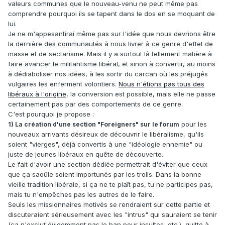
valeurs communes que le nouveau-venu ne peut même pas
comprendre pourquoi ils se tapent dans le dos en se moquant de
lui.
Je ne m'appesantirai même pas sur l'idée que nous devrions être
la dernière des communautés à nous livrer à ce genre d'effet de
masse et de sectarisme. Mais il y a surtout là tellement matière à
faire avancer le militantisme libéral, et sinon à convertir, au moins
à dédiaboliser nos idées, à les sortir du carcan où les préjugés
vulgaires les enferment volontiers.
Nous n'étions pas tous des
libéraux à l'origine
, la conversion est possible, mais elle ne passe
certainement pas par des comportements de ce genre.
C'est pourquoi je propose :
pour les
1) La création d'une section "Foreigners" sur le forum
nouveaux arrivants désireux de découvrir le libéralisme, qu'ils
soient "vierges", déjà convertis à une "idéologie ennemie" ou
juste de jeunes libéraux en quête de découverte.
Le fait d'avoir une section dédiée permettrait d'éviter que ceux
que ça saoûle soient importunés par les trolls. Dans la bonne
vieille tradition libérale, si ça ne te plaît pas, tu ne participes pas,
mais tu n'empêches pas les autres de le faire.
Seuls les missionnaires motivés se rendraient sur cette partie et
discuteraient sérieusement avec les "intrus" qui sauraient se tenir
(ça n'exclut évidemment pas le ban pour insultes, etc.), quitte à