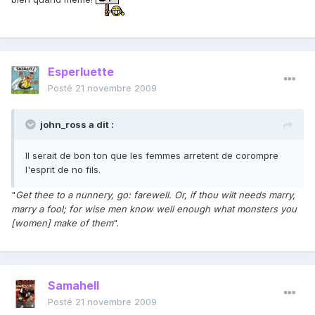
Esperluette
Posté
21 novembre 2009
john_ross a dit :
Il serait de bon ton que les femmes arretent de corompre
l'esprit de no fils.
"
Get thee to a nunnery, go: farewell. Or, if thou wilt needs marry,
marry a fool; for wise men know well enough what monsters you
[women] make of them
".
Samahell
Posté
21 novembre 2009