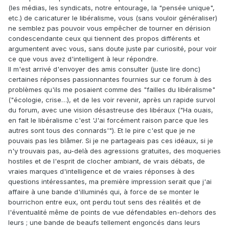
(les médias, les syndicats, notre entourage, la "pensée unique",
etc.) de caricaturer le libéralisme, vous (sans vouloir généraliser)
ne semblez pas pouvoir vous empêcher de tourner en dérision
condescendante ceux qui tiennent des propos différents et
argumentent avec vous, sans doute juste par curiosité, pour voir
ce que vous avez d'intelligent à leur répondre.
Il m'est arrivé d'envoyer des amis consulter (juste lire donc)
certaines réponses passionnantes fournies sur ce forum à des
problèmes qu'ils me posaient comme des "failles du libéralisme"
("écologie, crise…), et de les voir revenir, après un rapide survol
du forum, avec une vision désastreuse des libéraux ("Ha ouais,
en fait le libéralisme c'est 'J'ai forcément raison parce que les
autres sont tous des connards'"). Et le pire c'est que je ne
pouvais pas les blâmer. Si je ne partageais pas ces idéaux, si je
n'y trouvais pas, au-delà des agressions gratuites, des moqueries
hostiles et de l'esprit de clocher ambiant, de vrais débats, de
vraies marques d'intelligence et de vraies réponses à des
questions intéressantes, ma première impression serait que j'ai
affaire à une bande d'illuminés qui, à force de se monter le
bourrichon entre eux, ont perdu tout sens des réalités et de
l'éventualité même de points de vue défendables en-dehors des
leurs ; une bande de beaufs tellement engoncés dans leurs