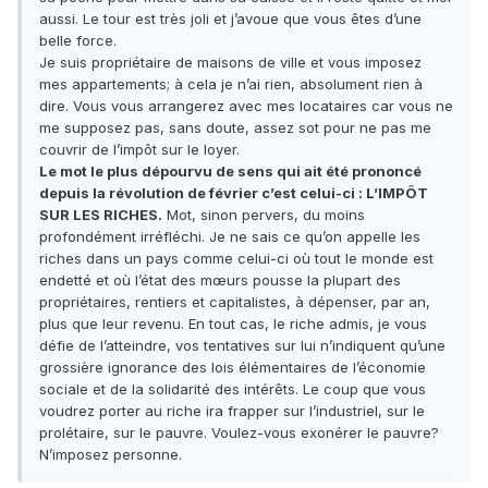
aussi. Le tour est très joli et j’avoue que vous êtes d’une
belle force.
Je suis propriétaire de maisons de ville et vous imposez
mes appartements; à cela je n’ai rien, absolument rien à
dire. Vous vous arrangerez avec mes locataires car vous ne
me supposez pas, sans doute, assez sot pour ne pas me
couvrir de l’impôt sur le loyer.
Le mot le plus dépourvu de sens qui ait été prononcé
depuis la révolution de février c’est celui-ci : L’IMPÔT
SUR LES RICHES.
Mot, sinon pervers, du moins
profondément irréfléchi. Je ne sais ce qu’on appelle les
riches dans un pays comme celui-ci où tout le monde est
endetté et où l’état des mœurs pousse la plupart des
propriétaires, rentiers et capitalistes, à dépenser, par an,
plus que leur revenu. En tout cas, le riche admis, je vous
défie de l’atteindre, vos tentatives sur lui n’indiquent qu’une
grossière ignorance des lois élémentaires de l’économie
sociale et de la solidarité des intérêts. Le coup que vous
voudrez porter au riche ira frapper sur l’industriel, sur le
prolétaire, sur le pauvre. Voulez-vous exonérer le pauvre?
N’imposez personne.