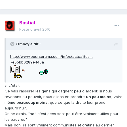
Bastiat
Posté
6 avril 2010
Omboy a dit :
http://www.boursorama.com/infos/actualites…
7e55bb6289e445a
si c'etait :
"Je vais rassurer les gens qui gagnent
peu
d'argent: si nous
revenons au pouvoir, nous allons en prendre
un peu moins
, voire
même
beaucoup moins
, que ce que la droite leur prend
aujourd'hui".
On se dirais, "ha ! c'est gens sont peut être vraiment utiles pour
les pauvres".
Mais non, ils sont vraiment communistes et crétins au dernier