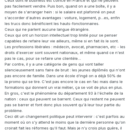
Ceux dont le business est coincé en France et qui ne peuvent
pas facilement vendre. Puis bon, quand on a une boîte, il y a
moyen de s'arranger hein : si le salaire est plafonné on peut
s'accorder d'autres avantages : voiture, logement, p…es, enfin
les trucs donc bénéficient les hauts-fonctionnaires.
Ceux qui ne parlent aucune langue étrangère.
Ceux qui ont un horizon intellectuel trop limité pour se penser
capables de refaire leur vie ailleurs, même si en fait ils le sont.
Les professions libérales : médecin, avocat, pharmacien, etc - les
droits d'exercer sont souvent nationaux, et même quand ce n'est
pas le cas, pour se refaire une clientèle…
Par contre, il y a une catégorie de gens qui vont tailler
silencieusement sans faire de bruit : les jeunes diplômés qui n'ont
pas encore de famille. Dans une école d'ingé on a déjà 50% de
la promo qui se tire. C'est pas encore le cas en fac mais dans le
formations qui donnent un vrai métier, ça se voit de plus en plus.
En gros, c'est le phénomène du département 93 à l'échelle de la
nation : ceux qui peuvent se barrent. Ceux qui restent ne peuvent
pas se barrer et font donc plus souvent qu'à leur tour partie du
problème.
Ceci dit un changement politique peut intervenir : c'est parfois au
moment où on s'y attend le moins que la dernière personne qu'on
croirait fait les réformes qu'il faut. Mais je n'y crois plus guère, il