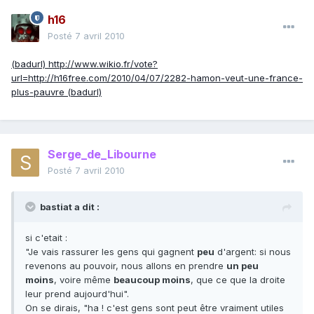
h16
Posté
7 avril 2010
(badurl) http://www.wikio.fr/vote?
url=http://h16free.com/2010/04/07/2282-hamon-veut-une-france-
plus-pauvre (badurl)
Serge_de_Libourne
Posté
7 avril 2010
bastiat a dit :
si c'etait :
"Je vais rassurer les gens qui gagnent
peu
d'argent: si nous
revenons au pouvoir, nous allons en prendre
un peu
moins
, voire même
beaucoup moins
, que ce que la droite
leur prend aujourd'hui".
On se dirais, "ha ! c'est gens sont peut être vraiment utiles