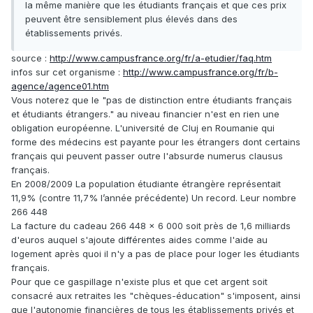
la même manière que les étudiants français et que ces prix
peuvent être sensiblement plus élevés dans des
établissements privés.
source :
http://www.campusfrance.org/fr/a-etudier/faq.htm
infos sur cet organisme :
http://www.campusfrance.org/fr/b-
agence/agence01.htm
Vous noterez que le "pas de distinction entre étudiants français
et étudiants étrangers." au niveau financier n'est en rien une
obligation européenne. L'université de Cluj en Roumanie qui
forme des médecins est payante pour les étrangers dont certains
français qui peuvent passer outre l'absurde numerus clausus
français.
En 2008/2009 La population étudiante étrangère représentait
11,9% (contre 11,7% l’année précédente) Un record. Leur nombre
266 448
La facture du cadeau 266 448 x 6 000 soit près de 1,6 milliards
d'euros auquel s'ajoute différentes aides comme l'aide au
logement après quoi il n'y a pas de place pour loger les étudiants
français.
Pour que ce gaspillage n'existe plus et que cet argent soit
consacré aux retraites les "chèques-éducation" s'imposent, ainsi
que l'autonomie financières de tous les établissements privés et