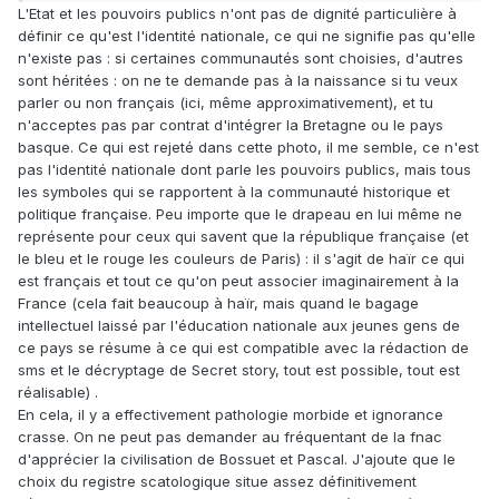
L'Etat et les pouvoirs publics n'ont pas de dignité particulière à
définir ce qu'est l'identité nationale, ce qui ne signifie pas qu'elle
n'existe pas : si certaines communautés sont choisies, d'autres
sont héritées : on ne te demande pas à la naissance si tu veux
parler ou non français (ici, même approximativement), et tu
n'acceptes pas par contrat d'intégrer la Bretagne ou le pays
basque. Ce qui est rejeté dans cette photo, il me semble, ce n'est
pas l'identité nationale dont parle les pouvoirs publics, mais tous
les symboles qui se rapportent à la communauté historique et
politique française. Peu importe que le drapeau en lui même ne
représente pour ceux qui savent que la république française (et
le bleu et le rouge les couleurs de Paris) : il s'agit de haïr ce qui
est français et tout ce qu'on peut associer imaginairement à la
France (cela fait beaucoup à haïr, mais quand le bagage
intellectuel laissé par l'éducation nationale aux jeunes gens de
ce pays se résume à ce qui est compatible avec la rédaction de
sms et le décryptage de Secret story, tout est possible, tout est
réalisable) .
En cela, il y a effectivement pathologie morbide et ignorance
crasse. On ne peut pas demander au fréquentant de la fnac
d'apprécier la civilisation de Bossuet et Pascal. J'ajoute que le
choix du registre scatologique situe assez définitivement