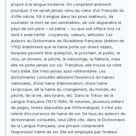
propre à la langue moderne. On comprend aisément
pourquoi. Il ne serait jamais venu au cœur d’un Français du
XVIIIe siècle, fût-il englué dans les pires malheurs, de
souhaiter la mort de ses semblables, de voir disparaître le
pays de son père – sa patrie -, ou que soit effacé tout ce
dont il avait hérité : croyances, valeurs, attitudes. Les
auteurs du Dictionnaire de l’Académie française (édition de
1762) établissent que la haine porte sur divers objets,
lesquels peuvent être quelqu’un, le prochain, le public, le
vice, un ennemi, le péché, le mensonge, la flatterie, mais
elle ne porte jamais sur soi. Transitive, elle trouve sa cible
hors d’elle. Elle n’est jamais auto-référentielle. Les
dictionnaires consultés attestent l’existence de haines
nationales, d’une haine d’abomination, d’une haine
réciproque, de la haine du changement, du monde, du
péché, de la vie, des tyrans, etc. Dans le Trésor de la
Langue française (1972-1994, 16 volumes, plusieurs milliers
de pages, textes dépouillés par l’informatique), il n’est pas
relevé d’occurrence de haine de soi. De tous les auteurs de
dictionnaires consultés, seul Littré cite, dans le Dictionnaire
de la Langue française, une phrase comprenant
l’expression haine de soi. Elle est employée par l’orateur