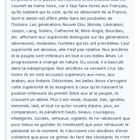
couvert de haine noire, car il faut faire honte aux Français,
qu’ils oublient qui ils sont, qu’ils se détachent de la France,
dont le destin est d’être jetée dans les poubelles de
l’histoire. Les générations Nouvel Obs, Monde, Libération,
Jospin, Lang, Sollers, Catherine M, Mme Angot, Bourdieu,
etc. affichent leur supériorité distinguée sur les générations
laborieuses, modestes, humbles qui les ont précédées. Leur
supériorité est absolue, elle n’est pas relative. Nos ancêtres
et le peuple sont inférieurs en tout à ces belles âmes. Le
progressisme a changé de nature. Du social, il a basculé
dans la métaphysique. Nos ancêtres se seraient crus (du
moins ils en sont accusés) supérieurs aux noirs, aux
arabes, aux Indiens. Désormais, les belles âmes s’arrogent
cette supériorité et ils assignent à ceux qu’ils haïssent la
position inférieure du primitif. Entre eux et le peuple, ils
creusent un abîme. Plus il est veule, stupide, bas, ignoble,
immonde, laid, et tout ce qu’on voudra d’autre, plus, en
comparaison, ils paraîtront hauts, beaux, courageux,
intelligents, lucides, vertueux, vigilants. Ils ne rabaissent que
pour mieux se guinder. Ils n’avilissent que pour rehausser le
piédestal où ils montent. Ils n’accusent nos ancêtres d’avoir
collaboré que pour se grimer du fard des résistants. Ils n’ont