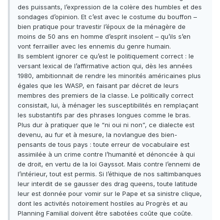
des puissants, l’expression de la colère des humbles et des
sondages d’opinion. Et c’est avec le costume du bouffon –
bien pratique pour travestir l’époux de la ménagère de
moins de 50 ans en homme d’esprit insolent – qu’ils s’en
vont ferrailler avec les ennemis du genre humain.
Ils semblent ignorer ce qu’est le politiquement correct : le
versant lexical de l’affirmative action qui, dès les années
1980, ambitionnait de rendre les minorités américaines plus
égales que les WASP, en faisant par décret de leurs
membres des premiers de la classe. Le politically correct
consistait, lui, à ménager les susceptibilités en remplaçant
les substantifs par des phrases longues comme le bras.
Plus dur à pratiquer que le “ni oui ni non”, ce dialecte est
devenu, au fur et à mesure, la novlangue des bien-
pensants de tous pays : toute erreur de vocabulaire est
assimilée à un crime contre l’humanité et dénoncée à qui
de droit, en vertu de la loi Gayssot. Mais contre l’ennemi de
l’intérieur, tout est permis. Si l’éthique de nos saltimbanques
leur interdit de se gausser des drag queens, toute latitude
leur est donnée pour vomir sur le Pape et sa sinistre clique,
dont les activités notoirement hostiles au Progrès et au
Planning Familial doivent être sabotées coûte que coûte.