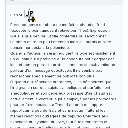
Bien vu
Perso ce genre de photo ne me fait ni chaud ni froid
(excepté le point amusant relevé par Théo). Expression
visuelle que rien ne justifie d'interdire ou sanctionner.
La photo attire un peu l'attention mais je l'aurais oubliée
demain nonobstant la polémique.
Quand à l'auteur, je serai indulgent: le type est visiblement
un quidam qui a participé à un concours pour gagner des
lots, et non un
parasite professionnel
artiste subventionné
porteur d'un message écocitoyen. Il ne semble pas
rechercher spécialement de publicité non plus.
Et quand aux réactions outragées, elles démontrent que
l'indignation sur des sujets symboliques et parfaitement
anecdotiques et son généreux brassage d'air chaud est
actuellement le vecteur le plus employé par les politocards
pour se faire mousser, affirmer l'autorité de l'appareil
républicain à peu de frais et sans risque (j'attend les
mêmes réactions outragées de députés UMP face aux
exactions du syndicat du livre, tout à fait concrètes et
matériellement préjudiciables, elles), et accessoirement