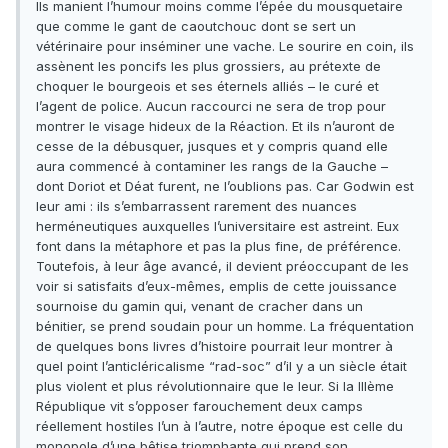
Ils manient l’humour moins comme l’épée du mousquetaire
que comme le gant de caoutchouc dont se sert un
vétérinaire pour inséminer une vache. Le sourire en coin, ils
assènent les poncifs les plus grossiers, au prétexte de
choquer le bourgeois et ses éternels alliés – le curé et
l’agent de police. Aucun raccourci ne sera de trop pour
montrer le visage hideux de la Réaction. Et ils n’auront de
cesse de la débusquer, jusques et y compris quand elle
aura commencé à contaminer les rangs de la Gauche –
dont Doriot et Déat furent, ne l’oublions pas. Car Godwin est
leur ami : ils s’embarrassent rarement des nuances
herméneutiques auxquelles l’universitaire est astreint. Eux
font dans la métaphore et pas la plus fine, de préférence.
Toutefois, à leur âge avancé, il devient préoccupant de les
voir si satisfaits d’eux-mêmes, emplis de cette jouissance
sournoise du gamin qui, venant de cracher dans un
bénitier, se prend soudain pour un homme. La fréquentation
de quelques bons livres d’histoire pourrait leur montrer à
quel point l’anticléricalisme “rad-soc” d’il y a un siècle était
plus violent et plus révolutionnaire que le leur. Si la IIIème
République vit s’opposer farouchement deux camps
réellement hostiles l’un à l’autre, notre époque est celle du
monopole d’une bêtise triomphante qui prend son