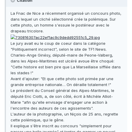
Citation
La Fnac de Nice a récemment organisé un concours photo,
dans lequel un cliché sélectionné crée la polémique. Sur
cette photo, un homme s'essuie le postérieur avec le
drapeau tricolore.
Le jury avait eu le coup de coeur dans la catégorie
"Politiquement incorrect", selon le site de TF1 News.
Charles-Ange Ginésy, député-maire de Peone-Valberg,
dans les Alpes-Maritimes est ulcéré avoue être choqué:
"Cette histoire est bien pire que La Marseillaise sifflée dans
les stades !"
Avant d'ajouter: "Et que cette photo soit primée par une
grande entreprise nationale… On déraille totalement !"
Le président du Conseil général des Alpes-Maritimes, le
député Eric Ciotti, a, de son côté, écrit à Michèle Alliot-
Marie "afin qu'elle envisage d'engager une action à
l'encontre des auteurs de ces agissements".
L'auteur de la photographie, un Niçois de 25 ans, regrette
cette polémique, qui le gêne.
Il explique s'être inscrit au concours "simplement pour
passer une belle journée" et tenter de gagner un nouvel