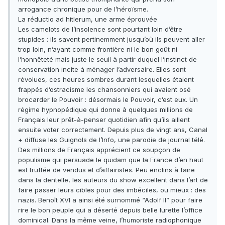
arrogance chronique pour de l’héroïsme.
La réductio ad hitlerum, une arme éprouvée
Les camelots de l’insolence sont pourtant loin d’être
stupides : ils savent pertinemment jusqu’où ils peuvent aller
trop loin, n’ayant comme frontière ni le bon goût ni
l’honnêteté mais juste le seuil à partir duquel l’instinct de
conservation incite à ménager l’adversaire. Elles sont
révolues, ces heures sombres durant lesquelles étaient
frappés d’ostracisme les chansonniers qui avaient osé
brocarder le Pouvoir : désormais le Pouvoir, c’est eux. Un
régime hypnopédique qui donne à quelques millions de
Français leur prêt-à-penser quotidien afin qu’ils aillent
ensuite voter correctement. Depuis plus de vingt ans, Canal
+ diffuse les Guignols de l’Info, une parodie de journal télé.
Des millions de Français apprécient ce soupçon de
populisme qui persuade le quidam que la France d’en haut
est truffée de vendus et d’affairistes. Peu enclins à faire
dans la dentelle, les auteurs du show excellent dans l’art de
faire passer leurs cibles pour des imbéciles, ou mieux : des
nazis. Benoît XVI a ainsi été surnommé “Adolf II” pour faire
rire le bon peuple qui a déserté depuis belle lurette l’office
dominical. Dans la même veine, l’humoriste radiophonique