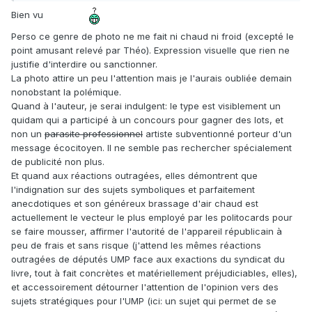
Bien vu
Perso ce genre de photo ne me fait ni chaud ni froid (excepté le
point amusant relevé par Théo). Expression visuelle que rien ne
justifie d'interdire ou sanctionner.
La photo attire un peu l'attention mais je l'aurais oubliée demain
nonobstant la polémique.
Quand à l'auteur, je serai indulgent: le type est visiblement un
quidam qui a participé à un concours pour gagner des lots, et
non un
parasite professionnel
artiste subventionné porteur d'un
message écocitoyen. Il ne semble pas rechercher spécialement
de publicité non plus.
Et quand aux réactions outragées, elles démontrent que
l'indignation sur des sujets symboliques et parfaitement
anecdotiques et son généreux brassage d'air chaud est
actuellement le vecteur le plus employé par les politocards pour
se faire mousser, affirmer l'autorité de l'appareil républicain à
peu de frais et sans risque (j'attend les mêmes réactions
outragées de députés UMP face aux exactions du syndicat du
livre, tout à fait concrètes et matériellement préjudiciables, elles),
et accessoirement détourner l'attention de l'opinion vers des
sujets stratégiques pour l'UMP (ici: un sujet qui permet de se