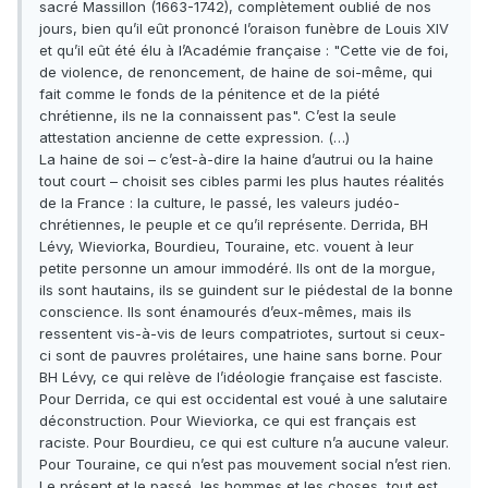
sacré Massillon (1663-1742), complètement oublié de nos
jours, bien qu’il eût prononcé l’oraison funèbre de Louis XIV
et qu’il eût été élu à l’Académie française : "Cette vie de foi,
de violence, de renoncement, de haine de soi-même, qui
fait comme le fonds de la pénitence et de la piété
chrétienne, ils ne la connaissent pas". C’est la seule
attestation ancienne de cette expression. (…)
La haine de soi – c’est-à-dire la haine d’autrui ou la haine
tout court – choisit ses cibles parmi les plus hautes réalités
de la France : la culture, le passé, les valeurs judéo-
chrétiennes, le peuple et ce qu’il représente. Derrida, BH
Lévy, Wieviorka, Bourdieu, Touraine, etc. vouent à leur
petite personne un amour immodéré. Ils ont de la morgue,
ils sont hautains, ils se guindent sur le piédestal de la bonne
conscience. Ils sont énamourés d’eux-mêmes, mais ils
ressentent vis-à-vis de leurs compatriotes, surtout si ceux-
ci sont de pauvres prolétaires, une haine sans borne. Pour
BH Lévy, ce qui relève de l’idéologie française est fasciste.
Pour Derrida, ce qui est occidental est voué à une salutaire
déconstruction. Pour Wieviorka, ce qui est français est
raciste. Pour Bourdieu, ce qui est culture n’a aucune valeur.
Pour Touraine, ce qui n’est pas mouvement social n’est rien.
Le présent et le passé, les hommes et les choses, tout est