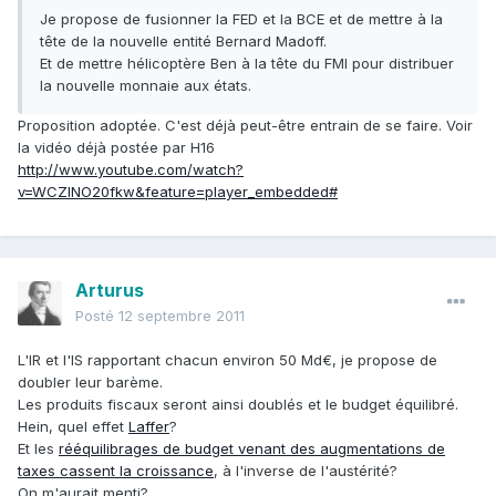
Je propose de fusionner la FED et la BCE et de mettre à la
tête de la nouvelle entité Bernard Madoff.
Et de mettre hélicoptère Ben à la tête du FMI pour distribuer
la nouvelle monnaie aux états.
Proposition adoptée. C'est déjà peut-être entrain de se faire. Voir
la vidéo déjà postée par H16
http://www.youtube.com/watch?
v=WCZlNO20fkw&feature=player_embedded#
Arturus
Posté
12 septembre 2011
L'IR et l'IS rapportant chacun environ 50 Md€, je propose de
doubler leur barème.
Les produits fiscaux seront ainsi doublés et le budget équilibré.
Hein, quel effet
Laffer
?
Et les
rééquilibrages de budget venant des augmentations de
taxes cassent la croissance
, à l'inverse de l'austérité?
On m'aurait menti?