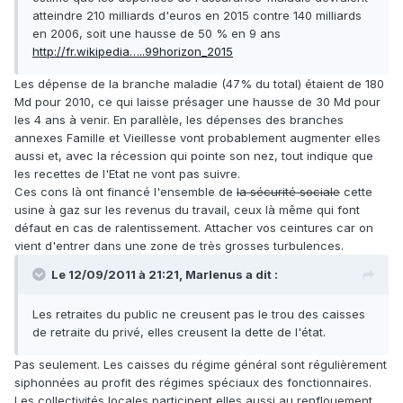
atteindre 210 milliards d'euros en 2015 contre 140 milliards
en 2006, soit une hausse de 50 % en 9 ans
http://fr.wikipedia…..99horizon_2015
Les dépense de la branche maladie (47% du total) étaient de 180
Md pour 2010, ce qui laisse présager une hausse de 30 Md pour
les 4 ans à venir. En parallèle, les dépenses des branches
annexes Famille et Vieillesse vont probablement augmenter elles
aussi et, avec la récession qui pointe son nez, tout indique que
les recettes de l'Etat ne vont pas suivre.
Ces cons là ont financé l'ensemble de
la sécurité sociale
cette
usine à gaz sur les revenus du travail, ceux là même qui font
défaut en cas de ralentissement. Attacher vos ceintures car on
vient d'entrer dans une zone de très grosses turbulences.
Le 12/09/2011 à 21:21, Marlenus a dit :
Les retraites du public ne creusent pas le trou des caisses
de retraite du privé, elles creusent la dette de l'état.
Pas seulement. Les caisses du régime général sont régulièrement
siphonnées au profit des régimes spéciaux des fonctionnaires.
Les collectivités locales participent elles aussi au renflouement.