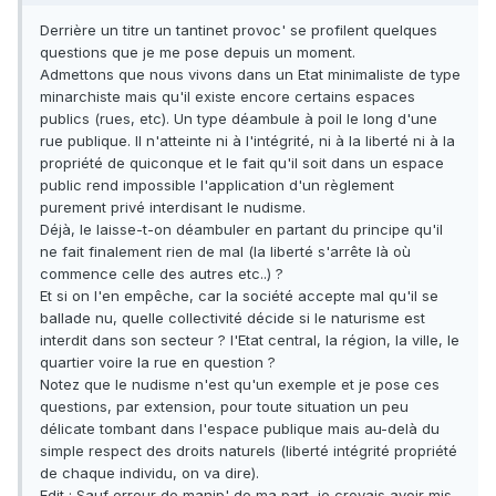
Derrière un titre un tantinet provoc' se profilent quelques
questions que je me pose depuis un moment.
Admettons que nous vivons dans un Etat minimaliste de type
minarchiste mais qu'il existe encore certains espaces
publics (rues, etc). Un type déambule à poil le long d'une
rue publique. Il n'atteinte ni à l'intégrité, ni à la liberté ni à la
propriété de quiconque et le fait qu'il soit dans un espace
public rend impossible l'application d'un règlement
purement privé interdisant le nudisme.
Déjà, le laisse-t-on déambuler en partant du principe qu'il
ne fait finalement rien de mal (la liberté s'arrête là où
commence celle des autres etc..) ?
Et si on l'en empêche, car la société accepte mal qu'il se
ballade nu, quelle collectivité décide si le naturisme est
interdit dans son secteur ? l'Etat central, la région, la ville, le
quartier voire la rue en question ?
Notez que le nudisme n'est qu'un exemple et je pose ces
questions, par extension, pour toute situation un peu
délicate tombant dans l'espace publique mais au-delà du
simple respect des droits naturels (liberté intégrité propriété
de chaque individu, on va dire).
Edit : Sauf erreur de manip' de ma part, je croyais avoir mis