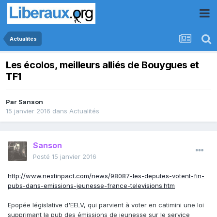
Actualités
Les écolos, meilleurs alliés de Bouygues et
TF1
Par
Sanson
15 janvier 2016
dans
Actualités
Sanson
Posté
15 janvier 2016
http://www.nextinpact.com/news/98087-les-deputes-votent-fin-
pubs-dans-emissions-jeunesse-france-televisions.htm
Epopée législative d'EELV, qui parvient à voter en catimini une loi
supprimant la pub des émissions de jeunesse sur le service