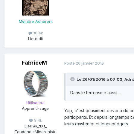
Membre Adhérent
16,4k
Lieu:
-dit
FabriceM
Posté
26 janvier 2016
Le 26/01/2016 à 07:03, Adrian
Dans le terrorisme aussi ...
Utilisateur
Apprenti-sage.
Yep, c'est quasiment devenu du com
participants. Et depuis longtemps c
8,4k
leurs existence et leurs budgets.
Lieu:
@_dXf_
Tendance:
Minarchiste