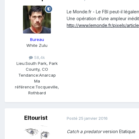
Le Monde.fr - Le FBI peut-il légale
Une opération d’une ampleur inédit
http://www.lemonde.fr/pixels/artic
Bureau
White Zulu
58,4k
Lieu:
South Park, Park
County, CO
Tendance:
Anarcap
Ma
référence:
Tocqueville,
Rothbard
Eltourist
Posté
25 janvier 2016
Catch a predator
version Etatique