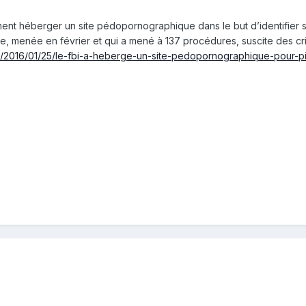
ment héberger un site pédopornographique dans le but d’identifier se
e, menée en février et qui a mené à 137 procédures, suscite des cr
le/2016/01/25/le-fbi-a-heberge-un-site-pedopornographique-pour-pi