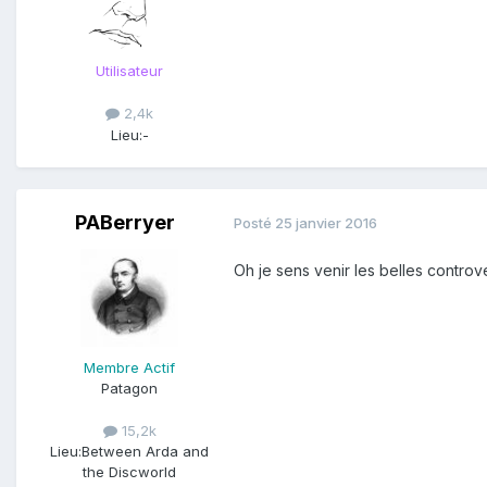
Utilisateur
2,4k
Lieu:
-
PABerryer
Posté
25 janvier 2016
Oh je sens venir les belles controv
Membre Actif
Patagon
15,2k
Lieu:
Between Arda and
the Discworld