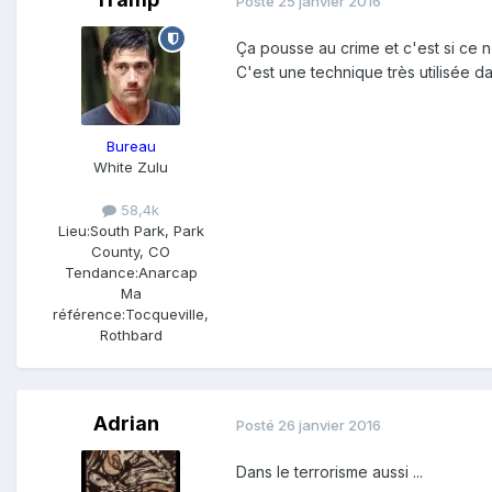
Posté
25 janvier 2016
Ça pousse au crime et c'est si ce n
C'est une technique très utilisée da
Bureau
White Zulu
58,4k
Lieu:
South Park, Park
County, CO
Tendance:
Anarcap
Ma
référence:
Tocqueville,
Rothbard
Adrian
Posté
26 janvier 2016
Dans le terrorisme aussi ...