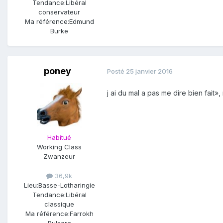
Tendance:
Libéral
conservateur
Ma référence:
Edmund
Burke
poney
Posté
25 janvier 2016
j ai du mal a pas me dire bien fait»
Habitué
Working Class
Zwanzeur
36,9k
Lieu:
Basse-Lotharingie
Tendance:
Libéral
classique
Ma référence:
Farrokh
Bulsara