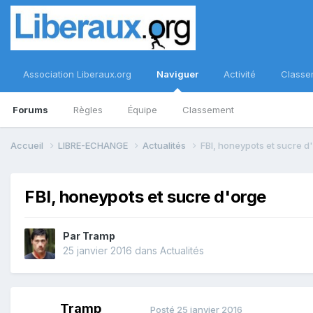
Association Liberaux.org
Naviguer
Activité
Classe
Forums
Règles
Équipe
Classement
Accueil
LIBRE-ECHANGE
Actualités
FBI, honeypots et sucre d
FBI, honeypots et sucre d'orge
Par
Tramp
25 janvier 2016
dans
Actualités
Tramp
Posté
25 janvier 2016