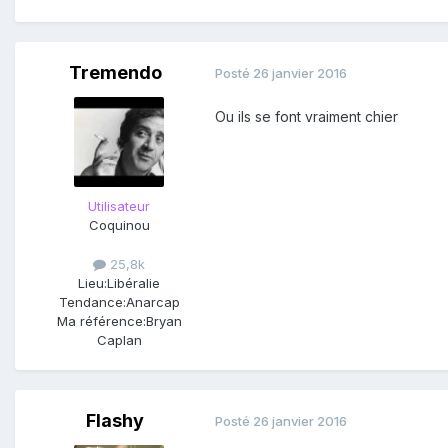
Tremendo
Posté
26 janvier 2016
Ou ils se font vraiment chier
Utilisateur
Coquinou
25,8k
Lieu:
Libéralie
Tendance:
Anarcap
Ma référence:
Bryan
Caplan
Flashy
Posté
26 janvier 2016