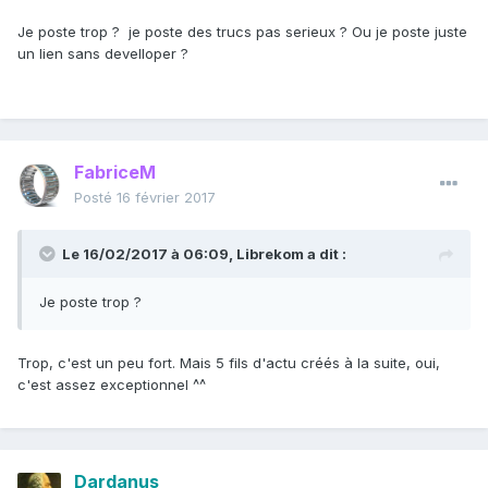
two decades after the first one was sold in Japan in
Je poste trop ? je poste des trucs pas serieux ? Ou je poste juste
late 1997, Chinese consumers have never warmed to
un lien sans develloper ?
the Prius, a mainstay of the U.S. green-car
movement. This past year, sales almost completely
flatlined, even as China’s cities continue to battle
smog issues.
FabriceM
Posté
16 février 2017
One Prius was sold in the country in December, the
Le 16/02/2017 à 06:09,
Librekom
a dit :
first sale since May. In total, Toyota sold 76 Priuses
in China last year, compared with about 700 in
Je poste trop ?
2015, according to dealer data compiled by
Bloomberg Intelligence.
Trop, c'est un peu fort. Mais 5 fils d'actu créés à la suite, oui,
c'est assez exceptionnel ^^
“As far as the Chinese are concerned, it just doesn’t
Dardanus