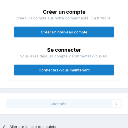
Créer un compte
Créez un compte sur notre communauté. C’est facile !
Import Tax
Créer un nouveau compte
Toyota stopped producing the Prius in China in
Se connecter
2015, which means buyers of the cars are subject to
Vous avez déjà un compte ? Connectez-vous ici.
the 25 percent customs tax slapped on imports. An
imported Prius hybrid starts from 229,800 yuan
Connectez-vous maintenant
($33,455) to 269,800 yuan. For a similar price, you
can buy an Audi Q3 SUV.
Abonnés
0
Toyota
began selling
its new Prius plug-in hybrid,
Aller sur la liste des sujets