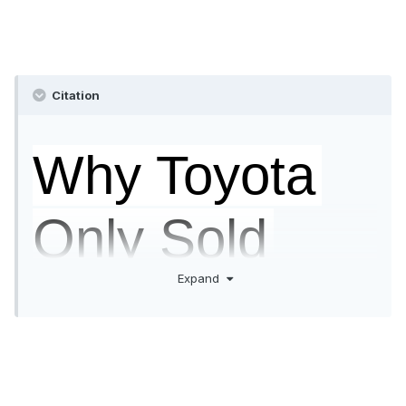
Citation
Why Toyota
Only Sold
Expand
One Prius in
China Last