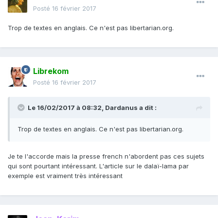
look very good,” said Steve Man, an automobile
Posté
16 février 2017
and industrial sector analyst with Bloomberg
Trop de textes en anglais. Ce n'est pas libertarian.org.
Intelligence in Hong Kong.
Man said the Prius is a unique car that stands on its
Librekom
own and doesn’t fit into any familiar categories for
Posté
16 février 2017
consumers in China. As a result, its sales have been
undercut by Toyota’s far more popular Corolla and
Le 16/02/2017 à 08:32,
Dardanus
a dit :
Camry models, which have a reputation for being
high-quality vehicles among consumers there, he
Trop de textes en anglais. Ce n'est pas libertarian.org.
said. A shift in Chinese tastes away from sedans
and toward more
spacious sport utility
Je te l'accorde mais la presse french n'abordent pas ces sujets
qui sont pourtant intéressant. L'article sur le dalaï-lama par
vehicles
hasn’t helped either.
exemple est vraiment très intéressant
“Corolla and Camry are one of the most popular
models in China, so a lot of the Chinese can relate