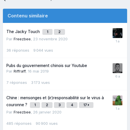
or PHV, in Japan this week, and plans to start sales
in Europe in March. The company doesn’t intend to
Contenu similaire
market the model in China.
The Jacky Touch
1
2
“We’ve only just started production of hybrid
Par
Freezbee
,
23 novembre 2020
vehicles in China, so we’re making the utmost effort
36
réponses
9 044
vues
to popularize those vehicles,” Toyota Chairman
Takeshi Uchiyamada said at a Prius event in Tokyo
Pubs du gouvernement chinois sur Youtube
Wednesday. “When the timing is right, we will
Par
Riffraff
,
16 mai 2019
consider introducing the PHV in China.”
7
réponses
3 173
vues
Chine : mensonges et (ir)responsabilité sur le virus à
couronne ?
1
2
3
4
17
Par
Freezbee
,
26 janvier 2020
485
réponses
90 900
vues