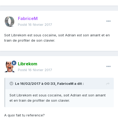
December
FabriceM
Posté
16 février 2017
Sales of the iconic green car have flatlined in the
Soit Librekom est sous cocaïne, soit Adrian est son amant et en
country
train de profiter de son clavier.
Chinese buyers prefer automaker’s Corolla,
Camry hybrids
Librekom
Posté
16 février 2017
If you’re reading this in China and you bought a
Prius in December, congratulations -- you were the
Le 16/02/2017 à 00:33,
FabriceM
a dit :
only one.
Soit Librekom est sous cocaïne, soit Adrian est son amant
et en train de profiter de son clavier.
While
Toyota Motor Corp.
’s iconic gas-electric
hybrid car continues to sell in other markets almost
A quoi fait tu reference?