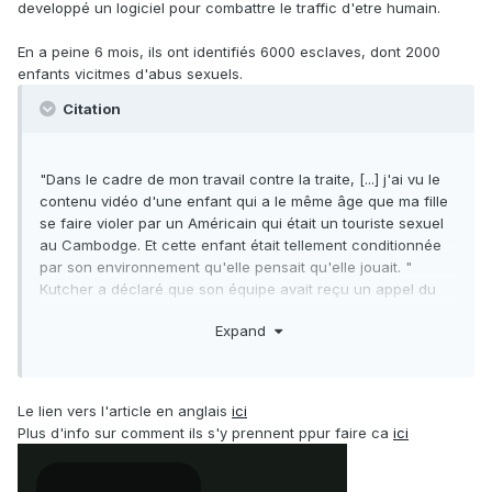
developpé un logiciel pour combattre le traffic d'etre humain.
En a peine 6 mois, ils ont identifiés 6000 esclaves, dont 2000
enfants vicitmes d'abus sexuels.
Citation
"Dans le cadre de mon travail contre la traite, [...] j'ai vu le
contenu vidéo d'une enfant qui a le même âge que ma fille
se faire violer par un Américain qui était un touriste sexuel
au Cambodge. Et cette enfant était tellement conditionnée
par son environnement qu'elle pensait qu'elle jouait. "
Kutcher a déclaré que son équipe avait reçu un appel du
ministère de la Sécurité intérieure demandant de l'aide pour
Expand
trouver une fille de sept ans reperée dans des de multiples
films sur le darkweb. "Ils la voyaient de film en film pendant
trois ans et ne pouvaient pas trouver l'agresseur et nous
demandaient de l'aide ", a-t-il dit.
Le lien vers l'article en anglais
ici
«Nous étions la dernière ligne de défense. Un acteur et sa
Plus d'info sur comment ils s'y prennent ppur faire ca
ici
fondation étaient la dernière ligne de défense possible.