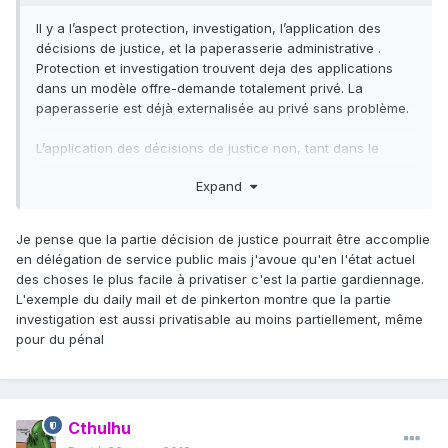
Il y a l’aspect protection, investigation, l’application des
décisions de justice, et la paperasserie administrative .
Protection et investigation trouvent deja des applications
dans un modèle offre-demande totalement privé. La
paperasserie est déjà externalisée au privé sans problème.
L’application des décisions de justice non, tant dans le
domaine que civil on ne trouve pas de policiers qui au nom
Expand
de leurs clients privés font appliquer les décisions de
justice, même dans le cas d’arbitrage privé. Il y a toujours in
fine au-dessus l’Etat qui trône au-dessus ou le chef de tribu.
Je pense que la partie décision de justice pourrait être accomplie
en délégation de service public mais j'avoue qu'en l'état actuel
des choses le plus facile à privatiser c'est la partie gardiennage.
L'exemple du daily mail et de pinkerton montre que la partie
investigation est aussi privatisable au moins partiellement, même
pour du pénal
Cthulhu