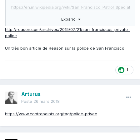
https://en.m.wikipedia.org/wiki/San_Francisco_Patrol_Special
_Police
Expand
http://reason.com/archives/2015/07/21/san-franciscos-private-
police
Un très bon article de Reason sur la police de San Francisco
1
Arturus
Posté
26 mars 2018
https://www.contrepoints.org/tag/police-privee