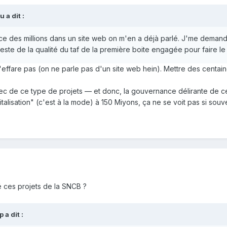
ou
a dit :
ce des millions dans un site web on m'en a déjà parlé. J'me demand
teste de la qualité du taf de la première boite engagée pour faire le s
'effare pas (on ne parle pas d'un site web hein). Mettre des centain
ec de ce type de projets — et donc, la gouvernance délirante de ce
talisation" (c'est à la mode) à 150 Miyons, ça ne se voit pas si souv
sé ces projets de la SNCB ?
p
a dit :