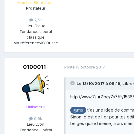
Membre Bienfaiteur
Prostateur
7,6k
Lieu:
Cloud
Tendance:
Libéral
classique
Ma référence:
JC Dusse
0100011
Posté
13 octobre 2017
Le 13/10/2017 à 05:19,
Libre
http://www.7sur7.be/7s7/fr/1536
Utilisateur
t'as une idee de comment
@h16
Sinon, c'est de l'or pour tes ed
9,9k
belges quand meme, alors meme
Lieu:
Lyon
Tendance:
Libéral