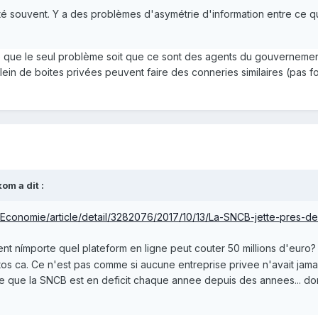
é souvent. Y a des problèmes d'asymétrie d'information entre ce que le
roire que le seul problème soit que ce sont des agents du gouvernem
ein de boites privées peuvent faire des conneries similaires (pas 
kom
a dit :
/Economie/article/detail/3282076/2017/10/13/La-SNCB-jette-pres-de
 nímporte quel plateform en ligne peut couter 50 millions d'euro? Pl
itos ca. Ce n'est pas comme si aucune entreprise privee n'avait jam
 que la SNCB est en deficit chaque annee depuis des annees... d