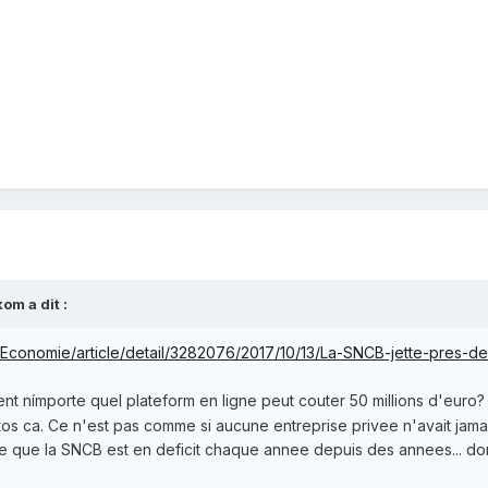
kom
a dit :
/Economie/article/detail/3282076/2017/10/13/La-SNCB-jette-pres-de
 nímporte quel plateform en ligne peut couter 50 millions d'euro? Pl
itos ca. Ce n'est pas comme si aucune entreprise privee n'avait jam
 que la SNCB est en deficit chaque annee depuis des annees... d