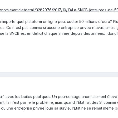
onomie/article/detail/3282076/2017/10/13/La-SNCB-jette-pres-de-50
mporte quel plateform en ligne peut couter 50 millions d'euro? Plusi
s ca. Ce n'est pas comme si aucune entreprise privee n'avait jamais
e la SNCB est en deficit chaque annee depuis des annees... donc
ual" avec les boîtes publiques. Un pourcentage anormalement élevé d
nt, la n'est pas le le problème, mais quand l'État fait des SI comme o
 ou une entreprise privée joue sa survie, l'État ne se remet même p