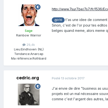
http://www.7sur7.be/7s7/fr/1536/Ec
t'as une idee de comment ní
@h16
Sinon, c'est de l'or pour tes edito
belges quand meme, alors meme qu
Sage
Rainbow Warrior
29,4k
Lieu:
Eindhoven (NL)
Tendance:
Anarcap
Ma référence:
Rothbard
cedric.org
Posté
13 octobre 2017
J'ai envie de dire "business as us
projets est un mal nécessaire souve
comme c'est l'argent des autres, la