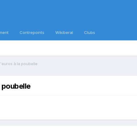
ment
Contrepoints
Wikiberal
Clubs
'euros à la poubelle
 poubelle