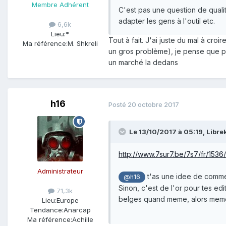
Membre Adhérent
C'est pas une question de qualit
adapter les gens à l'outil etc.
6,6k
Lieu:
*
Tout à fait. J'ai juste du mal à c
Ma référence:
M. Shkreli
un gros problème), je pense que pl
un marché la dedans
h16
Posté
20 octobre 2017
Le 13/10/2017 à 05:19,
Libre
http://www.7sur7.be/7s7/fr/1536
Administrateur
t'as une idee de comment
@h16
Sinon, c'est de l'or pour tes ed
71,3k
belges quand meme, alors meme
Lieu:
Europe
Tendance:
Anarcap
Ma référence:
Achille