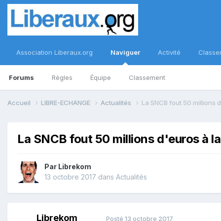
Association Liberaux.org
Naviguer
Activité
Classe
Forums
Règles
Équipe
Classement
Accueil
LIBRE-ECHANGE
Actualités
La SNCB fout 50 millions d
La SNCB fout 50 millions d'euros à la
Par
Librekom
13 octobre 2017
dans
Actualités
Librekom
Posté
13 octobre 2017