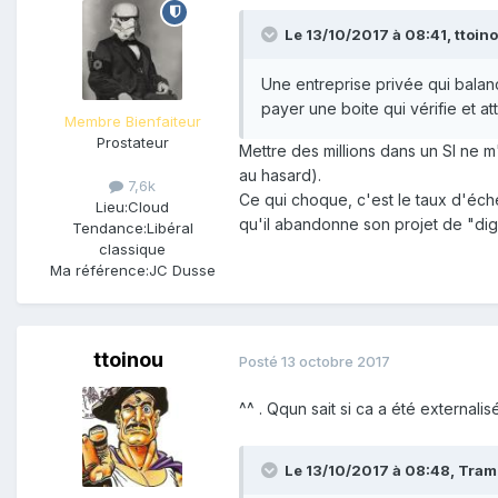
Le 13/10/2017 à 08:41,
ttoin
Une entreprise privée qui balan
payer une boite qui vérifie et at
Membre Bienfaiteur
Prostateur
Mettre des millions dans un SI ne m
au hasard).
7,6k
Ce qui choque, c'est le taux d'éch
Lieu:
Cloud
qu'il abandonne son projet de "digi
Tendance:
Libéral
classique
Ma référence:
JC Dusse
ttoinou
Posté
13 octobre 2017
^^ . Qqun sait si ca a été externali
Le 13/10/2017 à 08:48,
Tram