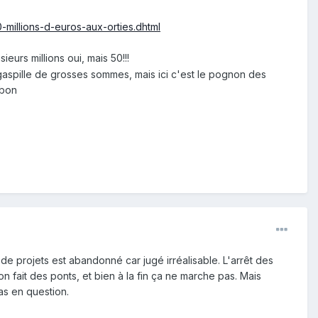
-millions-d-euros-aux-orties.dhtml
eurs millions oui, mais 50!!!
 gaspille de grosses sommes, mais ici c'est le pognon des
 bon
e projets est abandonné car jugé irréalisable. L'arrêt des
n fait des ponts, et bien à la fin ça ne marche pas. Mais
as en question.