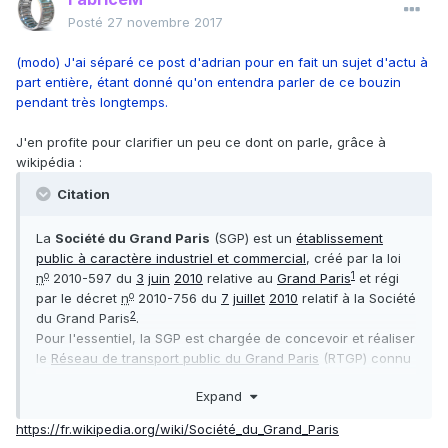
Posté
27 novembre 2017
(modo) J'ai séparé ce post d'adrian pour en fait un sujet d'actu à
part entière, étant donné qu'on entendra parler de ce bouzin
pendant très longtemps.
J'en profite pour clarifier un peu ce dont on parle, grâce à
wikipédia :
Citation
La
Société du Grand Paris
(SGP) est un
établissement
public à caractère industriel et commercial
, créé par la loi
o
1
n
2010-597 du
3
juin
2010
relative au
Grand Paris
et régi
o
par le décret
n
2010-756 du
7
juillet
2010
relatif à la Société
2
du Grand Paris
.
Pour l'essentiel, la SGP est chargée de concevoir et réaliser
le
Réseau de transport public du Grand Paris
(RTGP) connu
sous le nom de
Grand Paris Express
, de conduire les
Expand
opérations d'aménagement ou de construction liées au
RTGP, de porter son financement et d'organiser les
https://fr.wikipedia.org/wiki/Société_du_Grand_Paris
relations entre la SGP et les autres acteurs concernés par