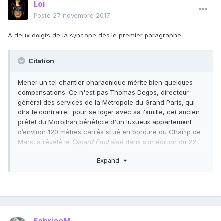
Loi
Posté
27 novembre 2017
A deux doigts de la syncope dès le premier paragraphe :
Citation
Mener un tel chantier pharaonique mérite bien quelques
compensations. Ce n'est pas Thomas Degos, directeur
général des services de la Métropole du Grand Paris, qui
dira le contraire : pour se loger avec sa famille, cet ancien
préfet du Morbihan bénéficie d'un
luxueux appartement
d’environ 120 mètres carrés situé en bordure du Champ de
Mars, a révélé le
Canard Enchainé
dans son édition du 22
novembre. Le loyer, pris en charge par la Métropole, se
Expand
monterait à 6.400 euros charges comprises... une goutte
d'eau dans la facture du Grand Paris ?
FabriceM