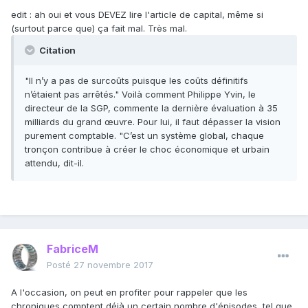
le projet (
RATP
,
Île-de-France mobilités
,
SNCF
, élus, etc.).
edit : ah oui et vous DEVEZ lire l'article de capital, même si
[..]
(surtout parce que) ça fait mal. Très mal.
Sa mission est différente de celles de la
Métropole du
Grand Paris
(EPCI regroupant Paris et la petite couronne),
Citation
du
Forum métropolitain du Grand Paris
(syndicat mixte
d’études), du
Grand Paris
(projet visant à transformer
"Il n’y a pas de surcoûts puisque les coûts définitifs
l’agglomération parisienne en une grande métropole
n’étaient pas arrêtés." Voilà comment Philippe Yvin, le
mondiale), de l'
Atelier international du Grand Paris
directeur de la SGP, commente la dernière évaluation à 35
(groupement d'intérêt public chargé de mener une réflexion
milliards du grand œuvre. Pour lui, il faut dépasser la vision
sur le Grand Paris), et de la
métropole de Paris
purement comptable. "C’est un système global, chaque
(arrondissement de l'Église constitutionnelle).
tronçon contribue à créer le choc économique et urbain
attendu, dit-il.
FabriceM
Posté
27 novembre 2017
A l'occasion, on peut en profiter pour rappeler que les
chroniques comptent déjà un certain nombre d'épisodes, tel que