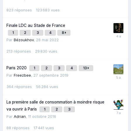
823
réponses
123 683
vues
Finale LDC au Stade de France
1
2
3
4
8
Par
Bézoukhov
,
28 mai 2022
213
réponses
29 830
vues
Paris 2020
1
2
3
4
13
Par
Freezbee
,
27 septembre 2019
364
réponses
56 284
vues
La première salle de consommation à moindre risque
va ouvrir à Paris
1
2
3
Par
Adrian
,
11 octobre 2016
88
réponses
17 441
vues