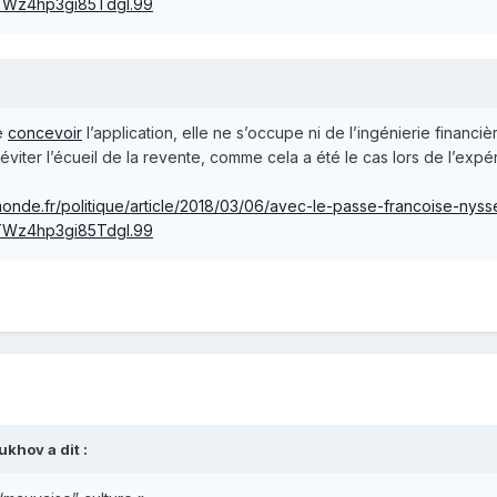
1TWz4hp3gi85Tdgl.99
de
concevoir
l’application, elle ne s’occupe ni de l’ingénierie financiè
éviter l’écueil de la revente, comme cela a été le cas lors de l’ex
onde.fr/politique/article/2018/03/06/avec-le-passe-francoise-nysse
1TWz4hp3gi85Tdgl.99
ukhov
a dit :