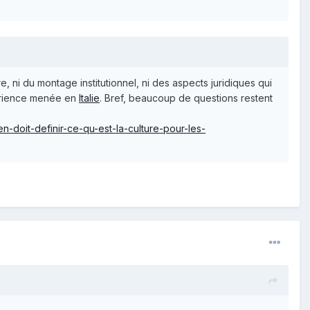
re, ni du montage institutionnel, ni des aspects juridiques qui
périence menée en
Italie
. Bref, beaucoup de questions restent
n-doit-definir-ce-qu-est-la-culture-pour-les-