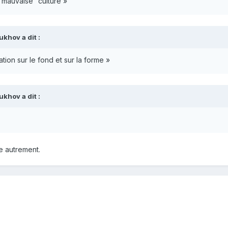
“mauvaise” culture »
ukhov
a dit :
tion sur le fond et sur la forme »
ukhov
a dit :
le autrement.