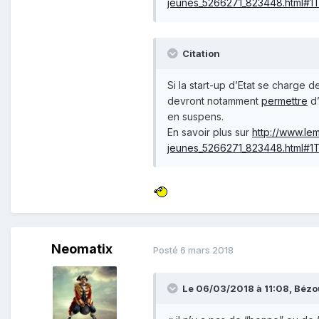
jeunes_5266271_823448.html#
Citation
Si la start-up d’Etat se charge 
devront notamment
permettre
d’
en suspens.
En savoir plus sur
http://www.lem
jeunes_5266271_823448.html#
Neomatix
Posté
6 mars 2018
Le 06/03/2018 à 11:08,
Bézo