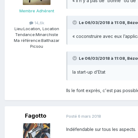
« il n’y a pas de “bonne” ou de 
Membre Adhérent
Le 06/03/2018 à 11:08,
Bézo
14,6k
Lieu:
Location, Location
Tendance:
Minarchiste
« coconstruire avec eux l’applica
Ma référence:
Balthazar
Picsou
Le 06/03/2018 à 11:08,
Bézo
la start-up d’Etat
Ils le font exprès, c'est pas possib
Fagotto
Posté
6 mars 2018
Indéfendable sur tous les aspects.