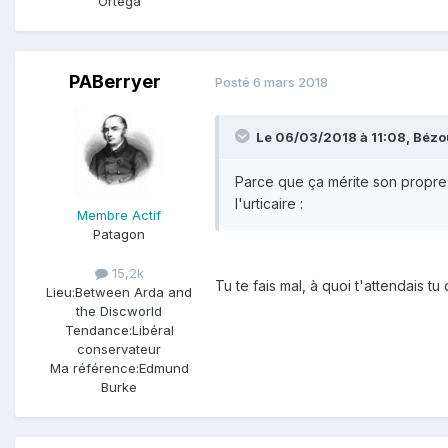
Ortega
PABerryer
Posté
6 mars 2018
Le 06/03/2018 à 11:08,
Bézo
Parce que ça mérite son propre 
l'urticaire :
Membre Actif
Patagon
15,2k
Tu te fais mal, à quoi t'attendais tu
Lieu:
Between Arda and
the Discworld
Tendance:
Libéral
conservateur
Ma référence:
Edmund
Burke