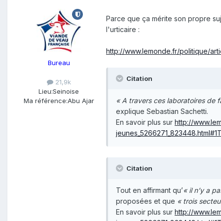
Parce que ça mérite son propre su
l'urticaire :
http://www.lemonde.fr/politique/ar
Bureau
Citation
21,9k
Lieu:
Seinoise
« A travers ces laboratoires de f
Ma référence:
Abu Ajar
explique Sebastian Sachetti.
En savoir plus sur
http://www.lem
jeunes_5266271_823448.html#
Citation
Tout en affirmant qu’
« il n’y a 
proposées et que
« trois secteu
En savoir plus sur
http://www.lem