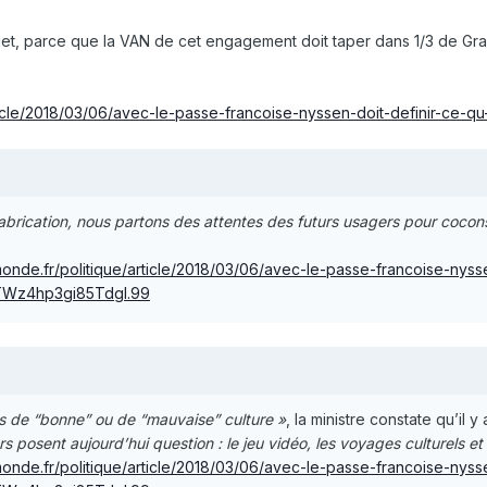
jet, parce que la VAN de cet engagement doit taper dans 1/3 de Gra
ticle/2018/03/06/avec-le-passe-francoise-nyssen-doit-definir-ce-q
abrication, nous partons des attentes des futurs usagers pour coconst
onde.fr/politique/article/2018/03/06/avec-le-passe-francoise-nysse
1TWz4hp3gi85Tdgl.99
pas de “bonne” ou de “mauvaise” culture »
, la ministre constate qu’il y
rs posent aujourd’hui question : le jeu vidéo, les voyages culturels et 
onde.fr/politique/article/2018/03/06/avec-le-passe-francoise-nysse