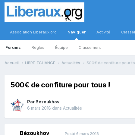
Association Liberaux.org
Naviguer
Activité
Classe
Forums
Règles
Équipe
Classement
Accueil
LIBRE-ECHANGE
Actualités
500€ de confiture pour to
500€ de confiture pour tous !
Par
Bézoukhov
6 mars 2018
dans
Actualités
Bézoukhov
Posté
6 mars 2018