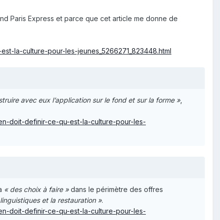
nd Paris Express et parce que cet article me donne de
u-est-la-culture-pour-les-jeunes_5266271_823448.html
ruire avec eux l’application sur le fond et sur la forme »
,
n-doit-definir-ce-qu-est-la-culture-pour-les-
 a
« des choix à faire »
dans le périmètre des offres
linguistiques et la restauration »
.
n-doit-definir-ce-qu-est-la-culture-pour-les-