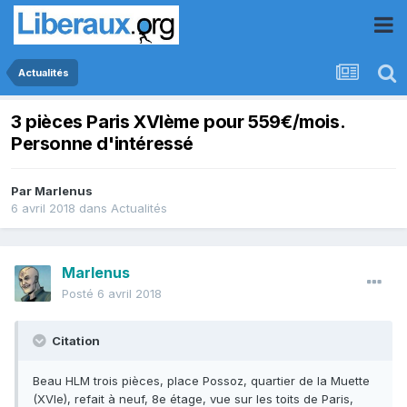
Actualités
3 pièces Paris XVIème pour 559€/mois.
Personne d'intéressé
Par
Marlenus
6 avril 2018
dans
Actualités
Marlenus
Posté
6 avril 2018
Citation
Beau HLM trois pièces, place Possoz, quartier de la Muette
(XVIe), refait à neuf, 8e étage, vue sur les toits de Paris,