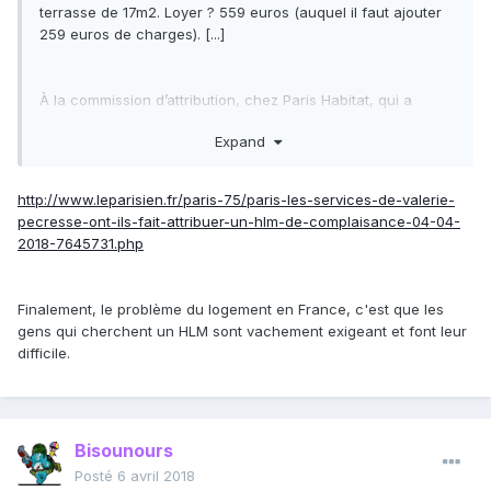
terrasse de 17m2. Loyer ? 559 euros (auquel il faut ajouter
259 euros de charges). [...]
À la commission d’attribution, chez Paris Habitat, qui a
récupéré le dossier, on s’est arraché les cheveux. La
Expand
Région n’a présenté que François G. pour ce HLM. Problème
? Elle aurait dû, comme le veut la loi, présenter trois
candidats.
http://www.leparisien.fr/paris-75/paris-les-services-de-valerie-
pecresse-ont-ils-fait-attribuer-un-hlm-de-complaisance-04-04-
« Les membres de la commission d’attribution soulignent
2018-7645731.php
l’attractivité de cette proposition de logement et s’étonnent
de l’absence de multicandidats, a insisté le bailleur d’après
les documents que nous nous sommes procurés. Ils
Finalement, le problème du logement en France, c'est que les
souhaitent que vous leur soumettiez une liste de candidats
gens qui cherchent un HLM sont vachement exigeant et font leur
supplémentaires. » Ce à quoi
la Région a répondu que
difficile.
personne d’autre n’était intéressé
, si ce n'est un autre
candidat « qui s'est désisté. »
Bisounours
Posté
6 avril 2018