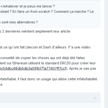
++/whatever et je peux me lancer ?
existant ? En faire un from scratch ? Comment ça marche ? Le
 sont mes alternatives ?
 2 dernières méritent amplement leur article.
t ce qu'ont fait Litecoin et Dash d'ailleurs. Y'a une vidéo
onseillé de copier les choses qui ont déjà été faites
lent sur Ethereum utilisent le standard ERC20 pour créer leur
c54dbc68db5db3a091b171a77407ff7ccf
). Après je sais pas
fiable. Il faut donc un usage qui utilise cette infalsifiabilité.
a.