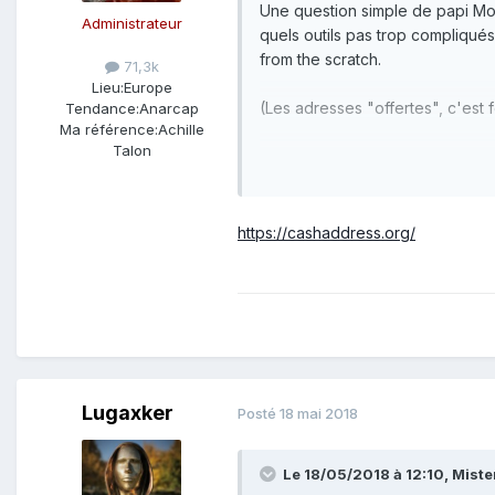
Une question simple de papi Mou
Administrateur
quels outils pas trop compliqué
from the scratch.
71,3k
Lieu:
Europe
(Les adresses "offertes", c'est f
Tendance:
Anarcap
Ma référence:
Achille
Talon
https://cashaddress.org/
Lugaxker
Posté
18 mai 2018
Le 18/05/2018 à 12:10,
Miste