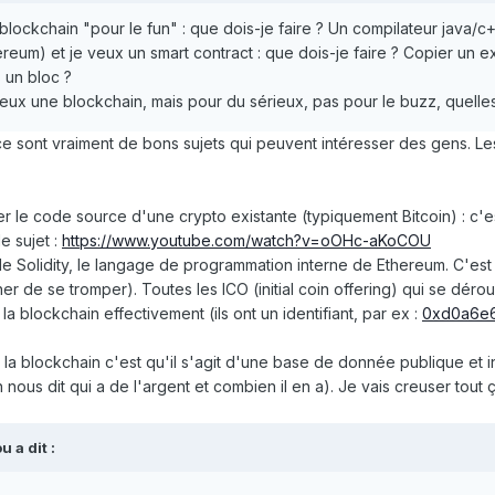
lockchain "pour le fun" : que dois-je faire ? Un compilateur java/c
ereum) et je veux un smart contract : que dois-je faire ? Copier un 
s un bloc ?
 veux une blockchain, mais pour du sérieux, pas pour le buzz, quelles
ce sont vraiment de bons sujets qui peuvent intéresser des gens. Les
er le code source d'une crypto existante (typiquement Bitcoin) : c'es
e sujet :
https://www.youtube.com/watch?v=oOHc-aKoCOU
e Solidity, le langage de programmation interne de Ethereum. C'est c
r de se tromper). Toutes les ICO (initial coin offering) qui se dérou
la blockchain effectivement (ils ont un identifiant, par ex :
0xd0a6e6
a blockchain c'est qu'il s'agit d'une base de donnée publique et infalsi
nous dit qui a de l'argent et combien il en a). Je vais creuser tout ç
ou
a dit :