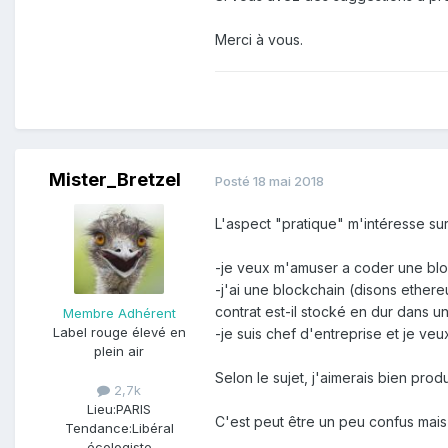
Merci à vous.
Mister_Bretzel
Posté
18 mai 2018
L'aspect "pratique" m'intéresse sur
-je veux m'amuser a coder une bloc
-j'ai une blockchain (disons ethere
contrat est-il stocké en dur dans un
Membre Adhérent
Label rouge élevé en
-je suis chef d'entreprise et je ve
plein air
Selon le sujet, j'aimerais bien pro
2,7k
Lieu:
PARIS
C'est peut être un peu confus mais
Tendance:
Libéral
écologiste