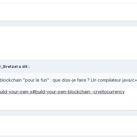
r_Bretzel
a dit :
lockchain "pour le fun" : que dois-je faire ? Un compilateur java/c
/build-your-own-x#build-your-own-blockchain--cryptocurrency