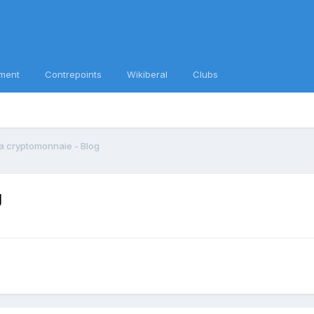
ment
Contrepoints
Wikiberal
Clubs
a cryptomonnaie - Blog
g