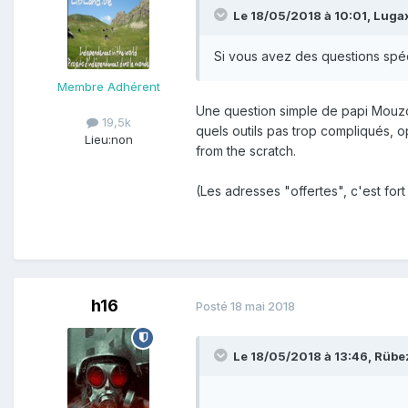
Le 18/05/2018 à 10:01,
Luga
Si vous avez des questions spéc
Membre Adhérent
Une question simple de papi Mouzo,
19,5k
quels outils pas trop compliqués, 
Lieu:
non
from the scratch.
(Les adresses "offertes", c'est fort
h16
Posté
18 mai 2018
Le 18/05/2018 à 13:46,
Rübe