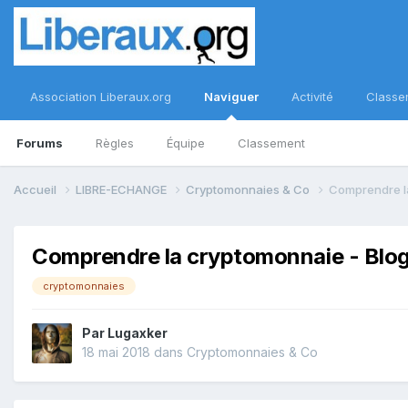
Association Liberaux.org
Naviguer
Activité
Classe
Forums
Règles
Équipe
Classement
Accueil
LIBRE-ECHANGE
Cryptomonnaies & Co
Comprendre l
Comprendre la cryptomonnaie - Blo
cryptomonnaies
Par
Lugaxker
18 mai 2018
dans
Cryptomonnaies & Co