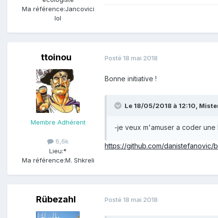
Ma référence:
Jancovici
lol
ttoinou
Posté
18 mai 2018
Bonne initiative !
Le 18/05/2018 à 12:10,
Miste
Membre Adhérent
-je veux m'amuser a coder une b
6,6k
https://github.com/danistefanovic
Lieu:
*
Ma référence:
M. Shkreli
Rübezahl
Posté
18 mai 2018