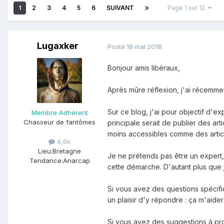
1
2
3
4
5
6
SUIVANT
Page 1 sur 12
Lugaxker
Posté
18 mai 2018
Bonjour amis libéraux,
Après mûre réflexion, j'ai récemme
Sur ce blog, j'ai pour objectif d'
Membre Adhérent
Chasseur de fantômes
principale serait de publier des ar
moins accessibles comme des article
4,6k
Lieu:
Bretagne
Je ne prétends pas être un expert, 
Tendance:
Anarcap
cette démarche. D'autant plus que 
Si vous avez des questions spécifi
un plaisir d'y répondre : ça m'aidera
Si vous avez des suggestions à pro