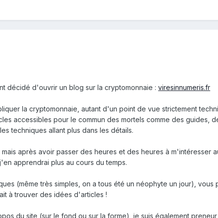
nt décidé d'ouvrir un blog sur la cryptomonnaie :
viresinnumeris.fr
expliquer la cryptomonnaie, autant d'un point de vue strictement t
ticles accessibles pour le commun des mortels comme des guides, des t
s techniques allant plus dans les détails.
mais après avoir passer des heures et des heures à m'intéresser au 
j'en apprendrai plus au cours du temps.
ques (même très simples, on a tous été un néophyte un jour), vous 
it à trouver des idées d'articles !
pos du site (sur le fond ou sur la forme), je suis également preneu