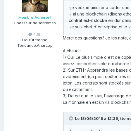
-je veux m'amuser a coder une b
-j'ai une blockchain (disons eth
Membre Adhérent
contrat est-il stocké en dur dan
Chasseur de fantômes
-je suis chef d'entreprise et je
4,6k
Merci des questions ! Je les note, 
Lieu:
Bretagne
Tendance:
Anarcap
À chaud :
1) Oui. Le plus simple c'est de copi
assez compréhensible qui aborde l
2) Sur ETH : Apprendre les bases d
évidemment (ça peut coûter très che
jeton. Les contrats sont stockés sur 
où exactement.
3) De ce que je sais, l'avantage de l
La monnaie en est un (la blockchain 
Le 18/05/2018 à 12:35,
ttoin