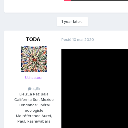
1 year later...
TODA
Posté
10 mai 2020
Utilisateur
4,5k
Lieu:
La Paz Baja
California Sur, Mexico
Tendance:
Libéral
écologiste
Ma référence:
Aurel,
Paul, kashiwabara