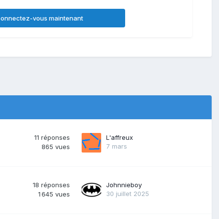
onnectez-vous maintenant
11
réponses
L'affreux
7 mars
865
vues
18
réponses
Johnnieboy
30 juillet 2025
1 645
vues