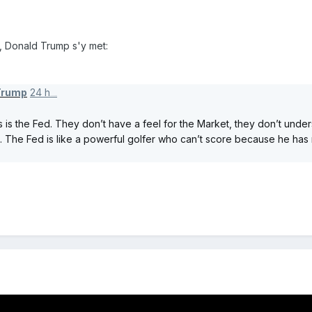
 , Donald Trump s'y met:
Trump
24 h
il y a 24 heures
s the Fed. They don’t have a feel for the Market, they don’t unde
he Fed is like a powerful golfer who can’t score because he has no