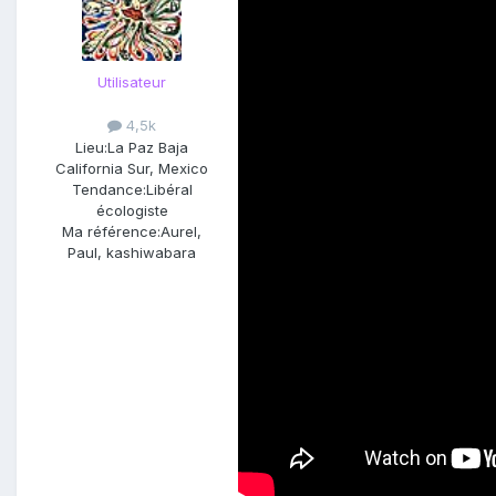
Utilisateur
4,5k
Lieu:
La Paz Baja
California Sur, Mexico
Tendance:
Libéral
écologiste
Ma référence:
Aurel,
Paul, kashiwabara