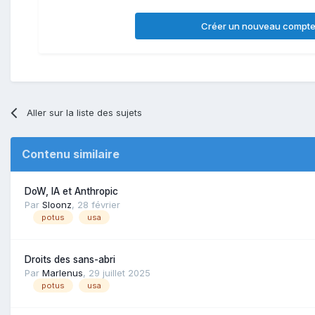
Créer un nouveau compt
Aller sur la liste des sujets
Contenu similaire
DoW, IA et Anthropic
Par
Sloonz
,
28 février
potus
usa
Droits des sans-abri
Par
Marlenus
,
29 juillet 2025
potus
usa