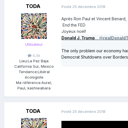
TODA
Posté
25 décembre 2018
Après Ron Paul et Vincent Benard,
End the FED
Joyeux noël!
Donald J. Trump
@
realDonald
Compte certifié
Utilisateur
Plus
The only problem our economy has i
4,5k
Democrat Shutdowns over Borders. T
Lieu:
La Paz Baja
California Sur, Mexico
Tendance:
Libéral
écologiste
Ma référence:
Aurel,
Paul, kashiwabara
TODA
Posté
25 décembre 2018