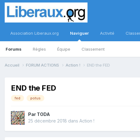
Association Liberaux.org
Naviguer
Activité
Classe
Forums
Règles
Équipe
Classement
Accueil
FORUM ACTIONS
Action !
END the FED
END the FED
fed
potus
Par
TODA
25 décembre 2018
dans
Action !