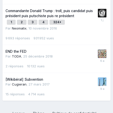
Commandante Donald Trump : troll, puis candidat puis
président puis putschiste puis re président
1
2
3
4
324
Par
Neomatix
,
10 novembre 2016
9 693
réponses
931 952
vues
END the FED
Par
TODA
,
25 décembre 2018
2
réponses
10 132
vues
[Wikibéral] Subvention
Par
Cugieran
,
27 mars 2017
15
réponses
4 714
vues