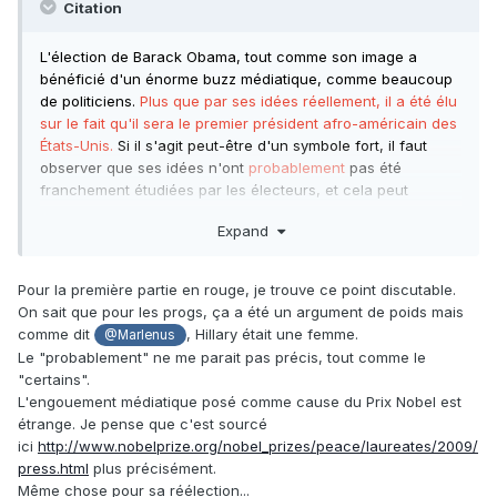
Citation
L'élection de Barack Obama, tout comme son image a
bénéficié d'un énorme buzz médiatique, comme beaucoup
de politiciens.
Plus que par ses idées réellement, il a été élu
sur le fait qu'il sera le premier président afro-américain des
États-Unis.
Si il s'agit peut-être d'un symbole fort, il faut
observer que ses idées n'ont
probablement
pas été
franchement étudiées par les électeurs, et cela peut
signifier en partie le mécontentement actuel de
certains
, qui
Expand
s'attendaient à un autre type de politique appliquée. Cet
engouement médiatique a continué après son élection,
puisque il a reçu le Prix Nobel de la Paix en 2009
, alors que
Pour la première partie en rouge, je trouve ce point discutable.
sa politique militaire ne change pas radicalement de celle
On sait que pour les progs, ça a été un argument de poids mais
de George Bush,
et qu'il a été réélu en 2012 pour un
comme dit
, Hillary était une femme.
@Marlenus
deuxième mandat
.
Le "probablement" ne me parait pas précis, tout comme le
"certains".
L'engouement médiatique posé comme cause du Prix Nobel est
étrange. Je pense que c'est sourcé
ici
http://www.nobelprize.org/nobel_prizes/peace/laureates/2009/
press.html
plus précisément.
Même chose pour sa réélection...