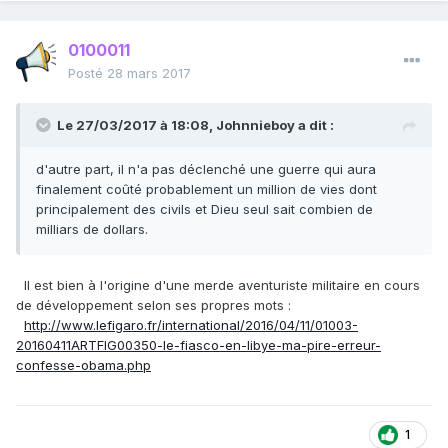
0100011
Posté
28 mars 2017
Le 27/03/2017 à 18:08,
Johnnieboy
a dit :
d'autre part, il n'a pas déclenché une guerre qui aura
finalement coûté probablement un million de vies dont
principalement des civils et Dieu seul sait combien de
milliars de dollars.
Il est bien à l'origine d'une merde aventuriste militaire en cours
de développement selon ses propres mots :
http://www.lefigaro.fr/international/2016/04/11/01003-
20160411ARTFIG00350-le-fiasco-en-libye-ma-pire-erreur-
confesse-obama.php
1