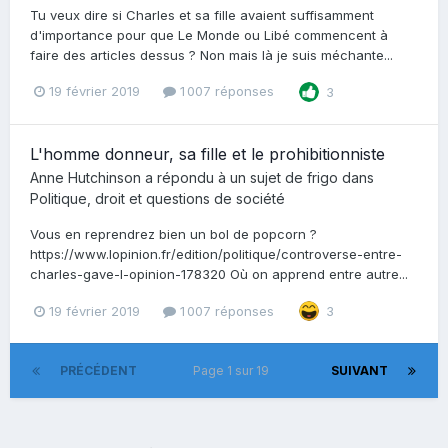
Tu veux dire si Charles et sa fille avaient suffisamment
d'importance pour que Le Monde ou Libé commencent à
faire des articles dessus ? Non mais là je suis méchante...
19 février 2019
1 007 réponses
3
L'homme donneur, sa fille et le prohibitionniste
Anne Hutchinson
a répondu à un sujet de
frigo
dans
Politique, droit et questions de société
Vous en reprendrez bien un bol de popcorn ?
https://www.lopinion.fr/edition/politique/controverse-entre-
charles-gave-l-opinion-178320 Où on apprend entre autre...
19 février 2019
1 007 réponses
3
PRÉCÉDENT
Page 1 sur 19
SUIVANT