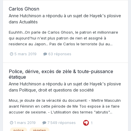
Carlos Ghosn
Anne Hutchinson
a répondu à un sujet de
Hayek's plosive
dans
Actualités
Euuhhh...On parle de Carlos Ghosn, le patron et millionnaire
qui aujourd'hui n'est plus patron de rien et assigné à
residence au Japon... Pas de Carlos le terroriste (lui au...
5 mars 2019
63 réponses
Police, dérive, excès de zèle & toute-puissance
étatique
Anne Hutchinson
a répondu à un sujet de
Hayek's plosive
dans
Politique, droit et questions de société
Moui, je doute de la véracité du document: - Mettre Masculin
avant Féminin en cette période de Me Too expose à se faire
accuser de sexisme. - L'utilisation des termes "abrutis"...
1 mars 2019
7 549 réponses
1
police
régalien