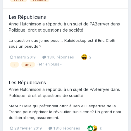
Les Républicains
Anne Hutchinson
a répondu à un sujet de
PABerryer
dans
Politique, droit et questions de société
La question que je me pose.... Kaleidoskop est-il Eric Ciotti
sous un pseudo ?
1 mars 2019
1 816 réponses
2
(et 1 en plus)
lr
ump
Les Républicains
Anne Hutchinson
a répondu à un sujet de
PABerryer
dans
Politique, droit et questions de société
MAM ? Celle qui prétendait offrir à Ben Ali l'expertise de la
France pour réprimer la révolution tunisienne? Un grand nom
du libéralisme, assurément.
28 février 2019
1 816 réponses
3