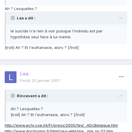
Ah ? Lesquelles ?
Lea a dit :
le suicide n'a rien à voir puisque l'individu est par
hypothèse seul face à lui-meme.
[troll] Ah ? Et l'euthanasie, alors ? [/troll]
Lea
Posté
20 janvier 2007
Rincevent a dit :
Ah ? Lesquelles ?
[troll] Ah ? Et l'euthanasie, alors ? [/troll]
http://www.echr.coe.int/Fr/press/2005/fev/…ADcBelgique.htm
http://www.doctissimo.fr/html/sexualite/ma…iste_loi_02.htm