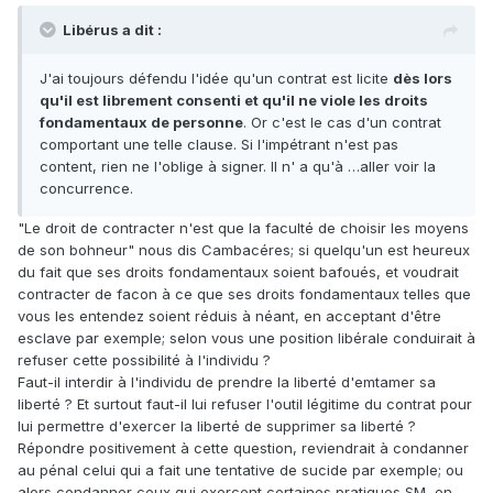
Libérus a dit :
J'ai toujours défendu l'idée qu'un contrat est licite
dès lors
qu'il est librement consenti et qu'il ne viole les droits
fondamentaux de personne
. Or c'est le cas d'un contrat
comportant une telle clause. Si l'impétrant n'est pas
content, rien ne l'oblige à signer. Il n' a qu'à …aller voir la
concurrence.
"Le droit de contracter n'est que la faculté de choisir les moyens
de son bohneur" nous dis Cambacéres; si quelqu'un est heureux
du fait que ses droits fondamentaux soient bafoués, et voudrait
contracter de facon à ce que ses droits fondamentaux telles que
vous les entendez soient réduis à néant, en acceptant d'être
esclave par exemple; selon vous une position libérale conduirait à
refuser cette possibilité à l'individu ?
Faut-il interdir à l'individu de prendre la liberté d'emtamer sa
liberté ? Et surtout faut-il lui refuser l'outil légitime du contrat pour
lui permettre d'exercer la liberté de supprimer sa liberté ?
Répondre positivement à cette question, reviendrait à condanner
au pénal celui qui a fait une tentative de sucide par exemple; ou
alors condanner ceux qui exercent certaines pratiques SM, en