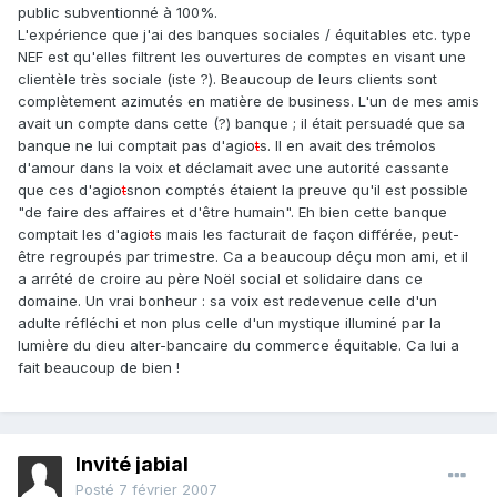
public subventionné à 100%.
L'expérience que j'ai des banques sociales / équitables etc. type
NEF est qu'elles filtrent les ouvertures de comptes en visant une
clientèle très sociale (iste ?). Beaucoup de leurs clients sont
complètement azimutés en matière de business. L'un de mes amis
avait un compte dans cette (?) banque ; il était persuadé que sa
banque ne lui comptait pas d'agio
t
s. Il en avait des trémolos
d'amour dans la voix et déclamait avec une autorité cassante
que ces d'agio
t
snon comptés étaient la preuve qu'il est possible
"de faire des affaires et d'être humain". Eh bien cette banque
comptait les d'agio
t
s mais les facturait de façon différée, peut-
être regroupés par trimestre. Ca a beaucoup déçu mon ami, et il
a arrété de croire au père Noël social et solidaire dans ce
domaine. Un vrai bonheur : sa voix est redevenue celle d'un
adulte réfléchi et non plus celle d'un mystique illuminé par la
lumière du dieu alter-bancaire du commerce équitable. Ca lui a
fait beaucoup de bien !
Invité jabial
Posté
7 février 2007