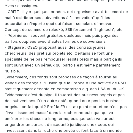
Yves : classiques.
- CRITT : Il y a quelques années, cet organisme avait tellement de
mal à distribuer ses subventions à "l'innovation" qu'il les
accordiat à n'importe quoi qui faisant semblant d'innover.
Concept de commerce relooké, SSII forcément "high tech", etc.
- Pépinières : souvent gratuites quelques mois puis payantes,
parfois couplées avec d'autes formes de subventions.
- Stagiaire : OSEO proposait aussi des contrats jeunes
chercheurs, des pret sur projets etc. Certains se font une
spécialité de ne pas rembourser lesdits prets mais à part ça ils
sont suivit avec un sérieux qui parfois est même parfaitement
nuisible.
Evidemment, ces fonds sont proposés de façon à fournir au
visage des français l'illusion que la France a une activité de R&D
statistiquement décente en comparaison e.g. des USA ou du UK.
Evidemment c'est du pipo, il faudrait des business angels et pas
des subventions. D'un autre coté, quand on a pas les business
angels… on fait quoi ? Bref la FR est au point mort et ce n'est pas
l'investissement massif dans la recherche publique qui va
améliorer les choses à long terme, puisque cela va surtout
engendrer un surcroit d'insécurité juridique chez ceux qui
investissent dans la recherche privée et font face à un monde