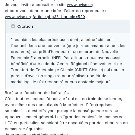
Je vous invite à consulter le site
www.avise.org
et pour vous donner une idée d'alter-entrepreneuse :
www.avise.org/article.php3?id_article=520
Citation
"Les aides les plus précieuses dont j’ai bénéficié sont
l’accueil dans une couveuse (que je recommande à tous les
créateurs), un prêt d’honneur et un emprunt de Nouvelle
Economie Fraternelle (NEF). Par ailleurs, nous avons aussi
bénéficié d’une aide du Centre Régional d’Innovation et de
Transfert de Technologie Chimie (CRITT Chimie) qui nous a
permis d’avoir un stagiaire pour réaliser une étude
marketing. Je n’ai rencontré aucun obstacle majeur."
Bref, une 'fonctionnaire libérale'…
C'est tout un secteur "d'activité" qui est en train de se lancer,
avec même des consultants à la création d' "entreprises
sociales" … c'est effrayant puisque la conséquence sera un
appauvrissement général. Les "grandes écoles" de commerce,
HEC en particulier, semblent être noyautées par des chantres du
commerce équitable.
Je propose la stratégie suivante :