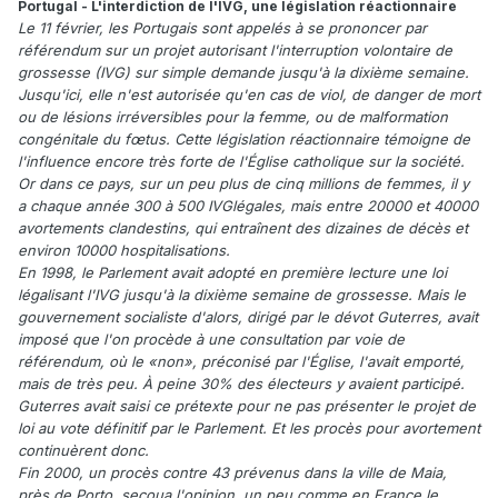
Portugal - L'interdiction de l'IVG, une législation réactionnaire
Le 11 février, les Portugais sont appelés à se prononcer par
référendum sur un projet autorisant l'interruption volontaire de
grossesse (IVG) sur simple demande jusqu'à la dixième semaine.
Jusqu'ici, elle n'est autorisée qu'en cas de viol, de danger de mort
ou de lésions irréversibles pour la femme, ou de malformation
congénitale du fœtus. Cette législation réactionnaire témoigne de
l'influence encore très forte de l'Église catholique sur la société.
Or dans ce pays, sur un peu plus de cinq millions de femmes, il y
a chaque année 300 à 500 IVGlégales, mais entre 20000 et 40000
avortements clandestins, qui entraînent des dizaines de décès et
environ 10000 hospitalisations.
En 1998, le Parlement avait adopté en première lecture une loi
légalisant l'IVG jusqu'à la dixième semaine de grossesse. Mais le
gouvernement socialiste d'alors, dirigé par le dévot Guterres, avait
imposé que l'on procède à une consultation par voie de
référendum, où le «non», préconisé par l'Église, l'avait emporté,
mais de très peu. À peine 30% des électeurs y avaient participé.
Guterres avait saisi ce prétexte pour ne pas présenter le projet de
loi au vote définitif par le Parlement. Et les procès pour avortement
continuèrent donc.
Fin 2000, un procès contre 43 prévenus dans la ville de Maia,
près de Porto, secoua l'opinion, un peu comme en France le