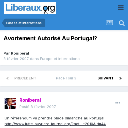
Europe et international
Avortement Autorisé Au Portugal?
Par
Roniberal
8 février 2007
dans
Europe et international
PRÉCÉDENT
Page 1 sur 3
SUIVANT
Roniberal
Posté
8 février 2007
Un référendum va prendre place dimanche au Portugal
http://www.lutte-ouvriere-journal.org/?act…=2010&id=44