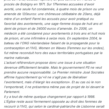
procès de Bobigny en 1971. Sur 17femmes accusées d'avoir
avorté, une seule fut condamnée, à quatre mois de prison ou une
amende de 120euros: une chômeuse célibataire de 20ans, déjà
mère d'un enfant! Parmi les accusés pour avoir pratiqué ou
favorisé des avortements, une sage-femme écopa de huit ans et
demi de prison et de 34000 euros d'amende. En 2006, un
médecin a été condamné pour avortements à trois ans et huit mois
de prison, et une infirmière à seize mois. En septembre 2004, le
bateau de l'ONG néerlandaise faisant de la propagande pour la
contraception et l'IVG, Women on Waves (Femmes sur les ondes),
fut même reconduit hors des eaux territoriales portugaises par la
marine nationale.
L'actuel référendum propose donc une issue à une situation
devenue difficilement tenable. Mais le gouvernement PS ne veut
prendre aucune responsabilité. Le Premier ministre José Socrates
affirme hypocritement qu'«il ne s'agit pas de libéraliser
l'avortement, mais d'élargir les exceptions». Et au cas où le non
l'emporterait, il ne présentera même pas de projet de loi devant le
Parlement.
Il y a tout de même quelque changement par rapport à 1998.
L'Église reste aussi fermement opposée au droit des femmes de
recourir à l'IVG, qui selon le cardinal-patriarche de Lisbonne serait