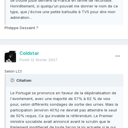
se trouve juste derrière la France en terme de fécondité.
Honnêtement, si quelqu'un pouvait me donner le nom de ce
type, que j'écrive une petite bafouille à TV5 pour dire mon
admiration…
Philippe Dessaint ?
Coldstar
Posté
12 février 2007
Selon LCI:
Citation
Le Portugal se prononce en faveur de la dépénalisation de
l'avortement, avec une majorité de 57% à 62 % de voix
pour, selon différents sondages de sortie des urnes. Mais la
participation (environ 40%) ne devrait pas atteindre le seuil
de 50% requis. Ce qui invalide le référendum. Le Premier
ministre socialiste avait annoncé avant le scrutin que le
Parlement modifierait de toute façon la loi actuelle si le oui