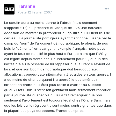
Taranne
Posté
12 février 2007
Le scrutin aura au moins donné à l'abruti (mais comment
s'appelle-t-il?) qui présente le Kiosque de TV5 une nouvelle
occasion de montrer la profondeur du gouffre qui lui tient lieu de
cerveau. La journaliste portugaise ayant mentionné l'usage par le
camp du "non" de l'argument démographique, le phénix de nos
bois le "démonte" en avançant l'exemple français, notre pays
ayant le taux de natalité le plus haut d'Europe alors que l'IVG y
est légale depuis trente ans. Heureusement pour lui, aucun des
invités n'a eu la rosserie de lui rappeller que la France revient de
loin, et que son boom démographique doit beaucoup aux
allocations, congés-paternité/maternité et aides en tous genres. Il
a eu moins de chance quand il a abordé le cas américain,
laissant entendre qu'il était plus facile d'avorter au Québec
qu'aux Etats-Unis. Il s'est fait gentiment mais fermement rabrouer
par le journaliste québécois qui lui a fait remarquer que non
seulement l'avortement est toujours légal chez l'Oncle Sam, mais
que les lois qui le régissent y sont moins contraignantes que dans
la plupart des pays européens, France comprise.