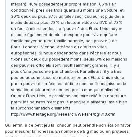
médian), 46% possèdent leur propre maison, 66% l'air
conditionné, près des trois quarts au moins une voiture, et
30% deux ou plus, 97% un téléviseur couleur et plus de la
moitié deux ou plus, 78% un lecteur vidéo ou DVD et 73%
un four à micro-ondes. Le "pauvre" des États-Unis moyen
dispose également de plus d'espace pour vivre qu'une
famille moyenne (une famille normale, pas pauvre !) de
Paris, Londres, Vienne, Athènes ou d'autres villes
européennes. Si nous descendons dans l'échelle et nous
fixons sur ceux qui possèdent moins, seuls 6% des maisons
des pauvres officiels sont insuffisamment grandes (il y a
plus d'une personne par chambre). Par ailleurs, il y a très
peu ou aucune trace de malnutrition aux États-Unis induite
par la pauvreté. La faim est définie comme "le malaise ou la
sensation douloureuse causée par la manque d'aliment".
Or, aux États-Unis, le problème sanitaire relié à la nourriture
parmi les pauvres n'est pas le manque d'aliments, mais bien
la surconsommation d'aliments.
http://www.heritage.org/Research/Welfare/bg1713.cfm
Oui enfin, à ce petit jeu là, chacun peut prendre son étalon favori
pour mesurer la richesse. En nombre de Big mac ou en protèses