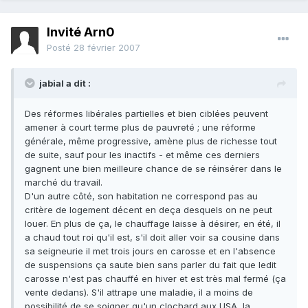
Invité Arn0
Posté
28 février 2007
jabial a dit :
Des réformes libérales partielles et bien ciblées peuvent
amener à court terme plus de pauvreté ; une réforme
générale, même progressive, amène plus de richesse tout
de suite, sauf pour les inactifs - et même ces derniers
gagnent une bien meilleure chance de se réinsérer dans le
marché du travail.
D'un autre côté, son habitation ne correspond pas au
critère de logement décent en deça desquels on ne peut
louer. En plus de ça, le chauffage laisse à désirer, en été, il
a chaud tout roi qu'il est, s'il doit aller voir sa cousine dans
sa seigneurie il met trois jours en carosse et en l'absence
de suspensions ça saute bien sans parler du fait que ledit
carosse n'est pas chauffé en hiver et est très mal fermé (ça
vente dedans). S'il attrape une maladie, il a moins de
possibilité de se soigner qu'un clochard aux USA, la