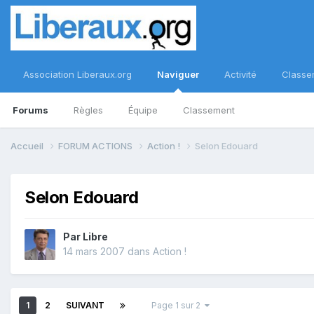
Association Liberaux.org
Naviguer
Activité
Classe
Forums
Règles
Équipe
Classement
Accueil
FORUM ACTIONS
Action !
Selon Edouard
Selon Edouard
Par
Libre
14 mars 2007
dans
Action !
1
2
SUIVANT
Page 1 sur 2