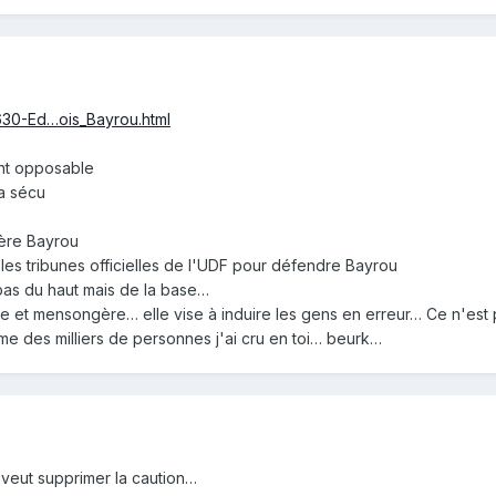
/m630-Ed…ois_Bayrou.html
ent opposable
la sécu
rière Bayrou
les tribunes officielles de l'UDF pour défendre Bayrou
 pas du haut mais de la base…
 et mensongère… elle vise à induire les gens en erreur… Ce n'est p
 des milliers de personnes j'ai cru en toi… beurk…
veut supprimer la caution…