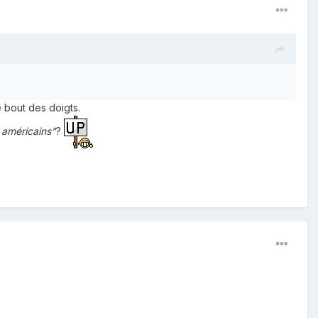
e bout des doigts.
s américains"
?