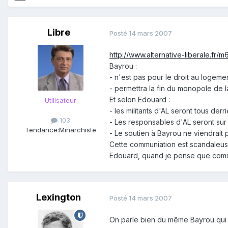
Libre
Posté
14 mars 2007
http://www.alternative-liberale.fr
Bayrou :
- n'est pas pour le droit au logem
- permettra la fin du monopole de 
Et selon Edouard :
Utilisateur
- les militants d'AL seront tous der
103
- Les responsables d'AL seront sur 
Tendance:
Minarchiste
- Le soutien à Bayrou ne viendrait
Cette communiation est scandaleuse
Edouard, quand je pense que comme
Lexington
Posté
14 mars 2007
On parle bien du même Bayrou qui 