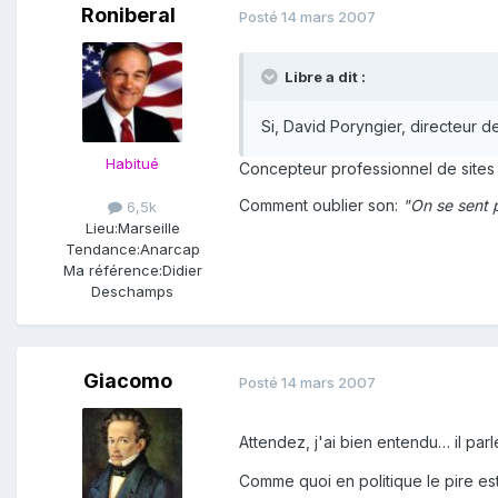
Roniberal
Posté
14 mars 2007
Libre a dit :
Si, David Poryngier, directeur 
Habitué
Concepteur professionnel de sites In
Comment oublier son:
"On se sent p
6,5k
Lieu:
Marseille
Tendance:
Anarcap
Ma référence:
Didier
Deschamps
Giacomo
Posté
14 mars 2007
Attendez, j'ai bien entendu… il par
Comme quoi en politique le pire est