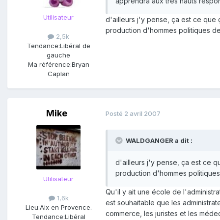
apprendra aux très hauts respon
Utilisateur
d'ailleurs j'y pense, ça est ce que 
production d'hommes politiques de
2,5k
Tendance:
Libéral de
gauche
Ma référence:
Bryan
Caplan
Mike
Posté
2 avril 2007
WALDGANGER a dit :
d'ailleurs j'y pense, ça est ce 
production d'hommes politiques
Utilisateur
Qu'il y ait une école de l'administr
1,6k
est souhaitable que les administrat
Lieu:
Aix en Provence.
commerce, les juristes et les médeci
Tendance:
Libéral