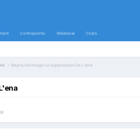
ment
Contrepoints
Wikiberal
Clubs
iété
Bayrou Envisage La Suppression De L'ena
L'ena
té