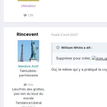
Utilisateur
1,8k
Rincevent
Posté
2 avril 2007
William White a dit :
Supprimer pour créer,
Membre Actif
Oui, le même qui y a pratiqué la co
Talmudiste-
parrhésiaste
66k
Lieu:
Près des grottes,
pas loin du bout du
monde
Tendance:
Libéral