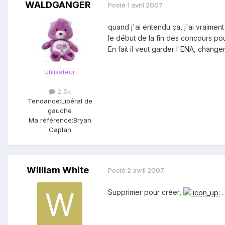
WALDGANGER
Posté
1 avril 2007
quand j'ai entendu ça, j'ai vraimen
le début de la fin des concours pou
En fait il veut garder l'ENA, chang
Utilisateur
2,5k
Tendance:
Libéral de
gauche
Ma référence:
Bryan
Caplan
William White
Posté
2 avril 2007
Supprimer pour créer,
.