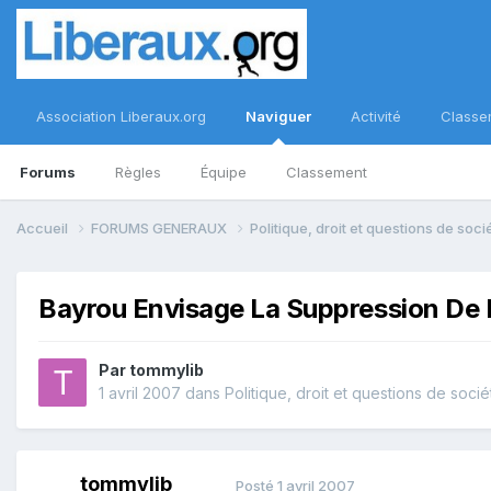
Association Liberaux.org
Naviguer
Activité
Classe
Forums
Règles
Équipe
Classement
Accueil
FORUMS GENERAUX
Politique, droit et questions de soc
Bayrou Envisage La Suppression De 
Par
tommylib
1 avril 2007
dans
Politique, droit et questions de socié
tommylib
Posté
1 avril 2007