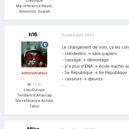
classique
Ma référence:
Revel,
Simonnot, Sowell
h16
Posté
2 avril 2007
Le changement de nom, ça les conn
- clandestins -> sans-papiers
- cassage -> démontage
- y'a plus d'ENA -> école machin ad
- 5e République -> 6e République
Administrateur
- casseurs -> djeunzs
71,3k
- …
Lieu:
Europe
Tendance:
Anarcap
Ma référence:
Achille
Talon