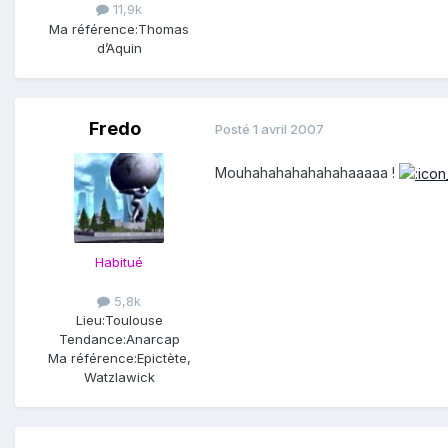
11,9k
Ma référence:
Thomas
d’Aquin
Fredo
Posté
1 avril 2007
Mouhahahahahahahaaaaa !
Habitué
5,8k
Lieu:
Toulouse
Tendance:
Anarcap
Ma référence:
Epictète,
Watzlawick