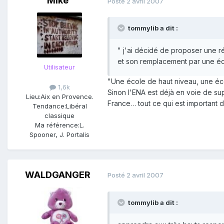
Mike
Posté
2 avril 2007
tommylib a dit :
" j'ai décidé de proposer une r
et son remplacement par une é
Utilisateur
"Une école de haut niveau, une écol
1,6k
Sinon l'ENA est déjà en voie de supp
Lieu:
Aix en Provence.
France… tout ce qui est important do
Tendance:
Libéral
classique
Ma référence:
L.
Spooner, J. Portalis
WALDGANGER
Posté
2 avril 2007
tommylib a dit :