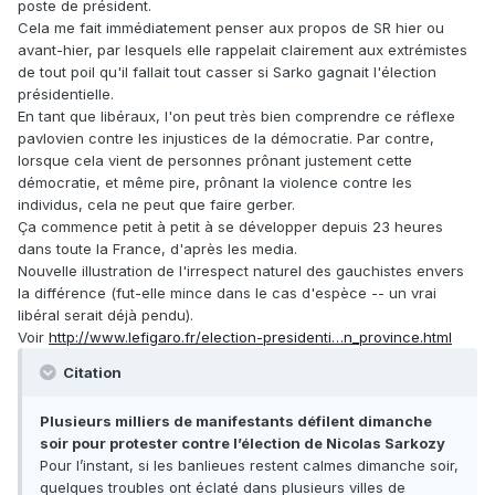
poste de président.
Cela me fait immédiatement penser aux propos de SR hier ou
avant-hier, par lesquels elle rappelait clairement aux extrémistes
de tout poil qu'il fallait tout casser si Sarko gagnait l'élection
présidentielle.
En tant que libéraux, l'on peut très bien comprendre ce réflexe
pavlovien contre les injustices de la démocratie. Par contre,
lorsque cela vient de personnes prônant justement cette
démocratie, et même pire, prônant la violence contre les
individus, cela ne peut que faire gerber.
Ça commence petit à petit à se développer depuis 23 heures
dans toute la France, d'après les media.
Nouvelle illustration de l'irrespect naturel des gauchistes envers
la différence (fut-elle mince dans le cas d'espèce -- un vrai
libéral serait déjà pendu).
Voir
http://www.lefigaro.fr/election-presidenti…n_province.html
Citation
Plusieurs milliers de manifestants défilent dimanche
soir pour protester contre l’élection de Nicolas Sarkozy
Pour l’instant, si les banlieues restent calmes dimanche soir,
quelques troubles ont éclaté dans plusieurs villes de