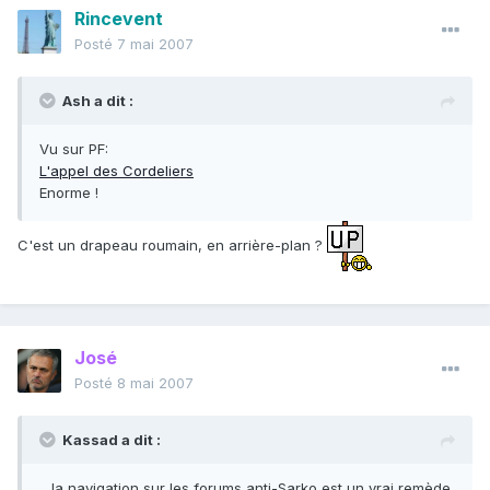
Rincevent
Posté
7 mai 2007
Ash a dit :
Vu sur PF:
L'appel des Cordeliers
Enorme !
C'est un drapeau roumain, en arrière-plan ?
José
Posté
8 mai 2007
Kassad a dit :
…la navigation sur les forums anti-Sarko est un vrai remède