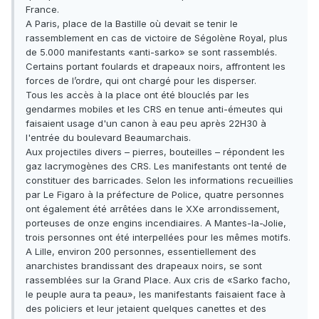
France.
A Paris, place de la Bastille où devait se tenir le
rassemblement en cas de victoire de Ségolène Royal, plus
de 5.000 manifestants «anti-sarko» se sont rassemblés.
Certains portant foulards et drapeaux noirs, affrontent les
forces de l’ordre, qui ont chargé pour les disperser.
Tous les accès à la place ont été blouclés par les
gendarmes mobiles et les CRS en tenue anti-émeutes qui
faisaient usage d'un canon à eau peu après 22H30 à
l'entrée du boulevard Beaumarchais.
Aux projectiles divers – pierres, bouteilles – répondent les
gaz lacrymogènes des CRS. Les manifestants ont tenté de
constituer des barricades. Selon les informations recueillies
par Le Figaro à la préfecture de Police, quatre personnes
ont également été arrêtées dans le XXe arrondissement,
porteuses de onze engins incendiaires. A Mantes-la-Jolie,
trois personnes ont été interpellées pour les mêmes motifs.
A Lille, environ 200 personnes, essentiellement des
anarchistes brandissant des drapeaux noirs, se sont
rassemblées sur la Grand Place. Aux cris de «Sarko facho,
le peuple aura ta peau», les manifestants faisaient face à
des policiers et leur jetaient quelques canettes et des