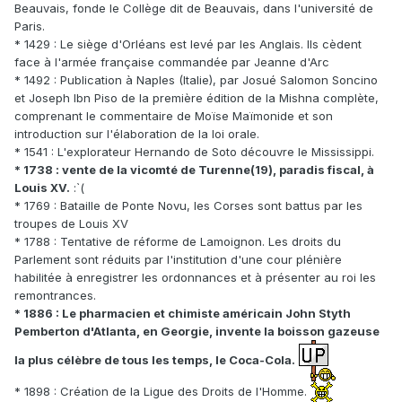
Beauvais, fonde le Collège dit de Beauvais, dans l'université de
Paris.
* 1429 : Le siège d'Orléans est levé par les Anglais. Ils cèdent
face à l'armée française commandée par Jeanne d'Arc
* 1492 : Publication à Naples (Italie), par Josué Salomon Soncino
et Joseph Ibn Piso de la première édition de la Mishna complète,
comprenant le commentaire de Moïse Maïmonide et son
introduction sur l'élaboration de la loi orale.
* 1541 : L'explorateur Hernando de Soto découvre le Mississippi.
* 1738 : vente de la vicomté de Turenne(19), paradis fiscal, à
Louis XV.
:`(
* 1769 : Bataille de Ponte Novu, les Corses sont battus par les
troupes de Louis XV
* 1788 : Tentative de réforme de Lamoignon. Les droits du
Parlement sont réduits par l'institution d'une cour plénière
habilitée à enregistrer les ordonnances et à présenter au roi les
remontrances.
* 1886 : Le pharmacien et chimiste américain John Styth
Pemberton d'Atlanta, en Georgie, invente la boisson gazeuse
la plus célèbre de tous les temps, le Coca-Cola.
* 1898 : Création de la Ligue des Droits de l'Homme.