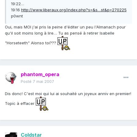
19:22…
19:16
http://www.liberaux.org/index.php?s=&s…st&p=270225
p0wnt
Oui, mais MOI j'ai pris la peine d'éditer un peu l'Almanach pour
qu'il soit moins long à lire… Tu as pensé à retirer Isabelle
"Horseteeth" Alonso toi???
phantom_opera
Posté
7 mai 2007
Dis donc! C'est moi qui lui ai souhaité un joyeux anniv en premier!
Topic à effacer
Coldstar