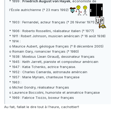
* 1899 :
Friedrich August von Hayek
, économiste de
l'École autrichienne († 23 mars 1992)
* 1903 : Fernandel, acteur français († 26 février 1971)
* 1906 : Roberto Rossellini, réalisateur italien († 1977)
* 1911 : Robert Johnson, musicien américain († 16 août 1938)
* 1914 :
o Maurice Aubert, géologue français († 8 décembre 2005)
o Romain Gary, romancier français († 1980)
* 1938 : Moebius (Jean Giraud), dessinateur français
* 1945 : Keith Jarrett, pianiste et compositeur américain
* 1947 : Katia Tchenko, actrice française.
* 1952 : Charles Camarda, astronaute américain
* 1957 : Marie Myriam, chanteuse française
* 1963 :
o Michel Gondry, réalisateur français
o Laurence Boccolini, humoriste et animatrice française
* 1969 : Fabrice Tiozzo, boxeur français
Au fait, fallait le dire tout à l'heure, cachottier!!