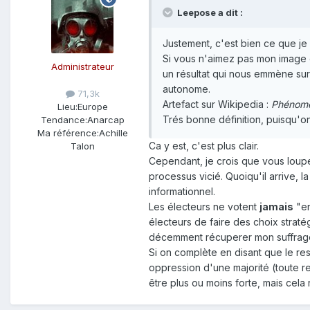
Leepose a dit :
Justement, c'est bien ce que j
Si vous n'aimez pas mon image de
Administrateur
un résultat qui nous emmène sure
autonome.
71,3k
Artefact sur Wikipedia :
Phénomèn
Lieu:
Europe
Trés bonne définition, puisqu'o
Tendance:
Anarcap
Ma référence:
Achille
Ca y est, c'est plus clair.
Talon
Cependant, je crois que vous loupe
processus vicié. Quoiqu'il arrive, 
informationnel.
Les électeurs ne votent
jamais
"en
électeurs de faire des choix straté
décemment récuperer mon suffrage). 
Si on complète en disant que le res
oppression d'une majorité (toute rel
être plus ou moins forte, mais cela 