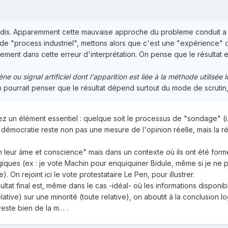
e dis. Apparemment cette mauvaise approche du probleme conduit a
 "process industriel", mettons alors que c'est une "expérience" qui
ment dans cette erreur d'interprétation. On pense que le résultat est
e ou signal artificiel dont l'apparition est liée à la méthode utilisé
n pourrait penser que le résultat dépend surtout du mode de scrutin
z un élément essentiel : quelque soit le processus de "sondage" (i.
la démocratie reste non pas une mesure de l'opinion réelle, mais la 
 leur âme et conscience" mais dans un contexte où ils ont été formé
giques (ex : je vote Machin pour enquiquiner Bidule, même si je ne pe
On rejoint ici le vote protestataire Le Pen, pour illustrer.
ultat final est, même dans le cas -idéal- où les informations disponib
ative) sur une minorité (toute relative), on aboutit à la conclusion 
reste bien de la m… .