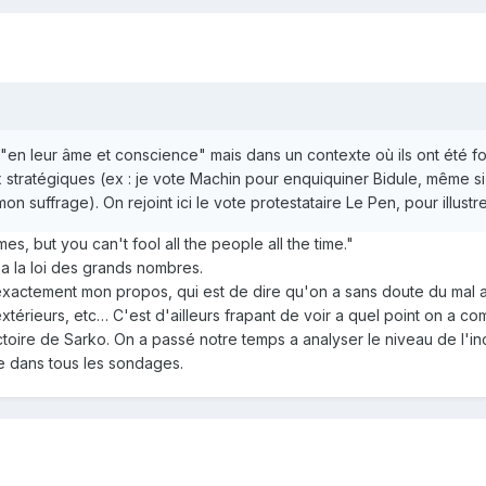
"en leur âme et conscience" mais dans un contexte où ils ont été fo
 stratégiques (ex : je vote Machin pour enquiquiner Bidule, même si j
suffrage). On rejoint ici le vote protestataire Le Pen, pour illustre
, but you can't fool all the people all the time."
 a la loi des grands nombres.
 exactement mon propos, qui est de dire qu'on a sans doute du mal a
extérieurs, etc… C'est d'ailleurs frapant de voir a quel point on a
ictoire de Sarko. On a passé notre temps a analyser le niveau de l'inc
e dans tous les sondages.