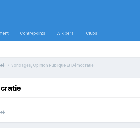
ment
Contrepoints
Wikiberal
Clubs
iété
Sondages, Opinion Publique Et Démocratie
cratie
été