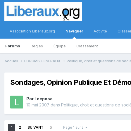
Association Liberaux.org
Naviguer
Activité
Classe
Forums
Règles
Équipe
Classement
Accueil
FORUMS GENERAUX
Politique, droit et questions de soc
Sondages, Opinion Publique Et Démo
Par
Leepose
10 mai 2007
dans
Politique, droit et questions de soci
1
2
SUIVANT
Page 1 sur 2