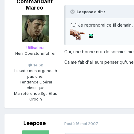
Commandant
Marco
Leepose a dit :
[…] Je reprendrai ce fil demain
Utilisateur
Oui, une bonne nuit de sommeil me 
Herr Obersturmführer
Ca me fait d'ailleurs penser qu'une
14,6k
Lieu:
de mes organes à
pas cher
Tendance:
Libéral
classique
Ma référence:
Sgt. Elias
Grodin
Leepose
Posté
16 mai 2007