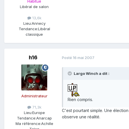
Habitué
Libéral de salon
13,6k
Lieu:
Annecy
Tendance:
Libéral
classique
h16
Posté
16 mai 2007
Largo Winch a dit :
Administrateur
Rien compris.
71,3k
C'est pourtant simple. Une élection
Lieu:
Europe
observe une réalité.
Tendance:
Anarcap
Ma référence:
Achille
Talon