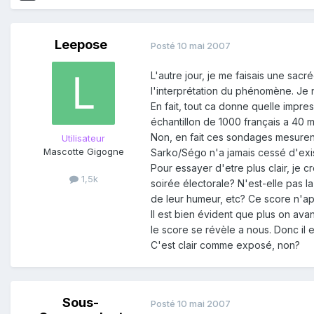
Leepose
Posté
10 mai 2007
L'autre jour, je me faisais une sacr
l'interprétation du phénomène. Je n
En fait, tout ca donne quelle impres
échantillon de 1000 français a 40 mi
Non, en fait ces sondages mesurent 
Utilisateur
Mascotte Gigogne
Sarko/Ségo n'a jamais cessé d'exist
Pour essayer d'etre plus clair, je 
1,5k
soirée électorale? N'est-elle pas 
de leur humeur, etc? Ce score n'a
Il est bien évident que plus on avan
le score se révèle a nous. Donc il
C'est clair comme exposé, non?
Sous-
Posté
10 mai 2007