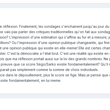
ée réflexion. Finalement, les sondages s'enchainent jusqu'au jour du r
e vais pas parler des critiques traditionnelles qu'on fait aux sondag
sion? L'impression d'une estimation qui s'affine au fur et a mesure, 
llions? Ou l'impression d'une opinion publique changeante, qui finira p
une opinion publique qui existe en elle-meme! Elle est certes change
er. C'est la démocratie a l'état brut. C'est une réalité qui existe e
crois que ma réflexion portait aussi sur la loi des grands nombres. 
la preuve que ce score Ségo/Sarko existe fondamentalement? Qu'il n
pparait pas simplement comme la somme de choix individuels.
ce dans le dépouillement, plus le score se fige. Mais je pense que c'
 existe fondamentalement, en lui meme.