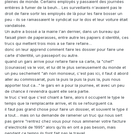
pleines de monde. Certains employés y passaient des journées
entières à fumer de la beuh… Les surveillants n'avaient pas le
droit de faire sortir les employés de là pour les faire bosser un
peu - ils se ramassaient le syndicat sur le dos et leur voiture était
vandalisée.
Un autre a bossé a la mairie l'an dernier, dans un bureau qui
faisait plein de paperasses, entre autre les papiers d identité, ces
trucs qui mettent trois mois a se faire refaire…
donc on leur apprend comment faire les dossier pour faire une
carte d'identité, un passeport ou autre.
quand un gars arrive pour refaire faire sa carte, la "chef"
(counasse) va le voir, et lui dit le plus serieusement du monde et
un peu sechement "ah non monsieur, c'est pas ici, il faut d abord
aller au commissariat, puis la puis la puis la puis la, puis nous
apporter tout ca…" le gars en a pour la journee, et avec un peu
de chance il reviendra quant elle sera partie.
le truc c'est que c'est chiant a faire, alors il occupent le type le
temps que la remplacante arrive, et ils se refourguent ca.
il faut pas grand chose pour faire un dossier, et souvent le type il
a tout… mais on lui demande de ramener un truc qui nous sert
pas genre "rentrez chez vous pour nous ammener votre facture
d'electricité de 1995" alors qu'ils en ont a pas besoin, mais
pendant ce temps ils font fait pas le travail…