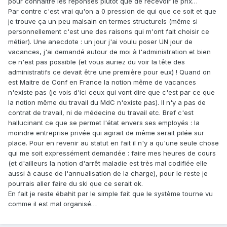
pour connaître les réponses plutôt que de recevoir le prix…
Par contre c'est vrai qu'on a 0 pression de qui que ce soit et que
je trouve ça un peu malsain en termes structurels (même si
personnellement c'est une des raisons qui m'ont fait choisir ce
métier). Une anecdote : un jour j'ai voulu poser UN jour de
vacances, j'ai demandé autour de moi à l'administration et bien
ce n'est pas possible (et vous auriez du voir la tête des
administratifs ce devait être une première pour eux) ! Quand on
est Maitre de Conf en France la notion même de vacances
n'existe pas (je vois d'ici ceux qui vont dire que c'est par ce que
la notion même du travail du MdC n'existe pas). Il n'y a pas de
contrat de travail, ni de médecine du travail etc. Bref c'est
hallucinant ce que se permet l'état envers ses employés : la
moindre entreprise privée qui agirait de même serait pilée sur
place. Pour en revenir au statut en fait il n'y a qu'une seule chose
qui me soit expressément demandée : faire mes heures de cours
(et d'ailleurs la notion d'arrêt maladie est très mal codifiée elle
aussi à cause de l'annualisation de la charge), pour le reste je
pourrais aller faire du ski que ce serait ok.
En fait je reste ébahit par le simple fait que le système tourne vu
comme il est mal organisé…