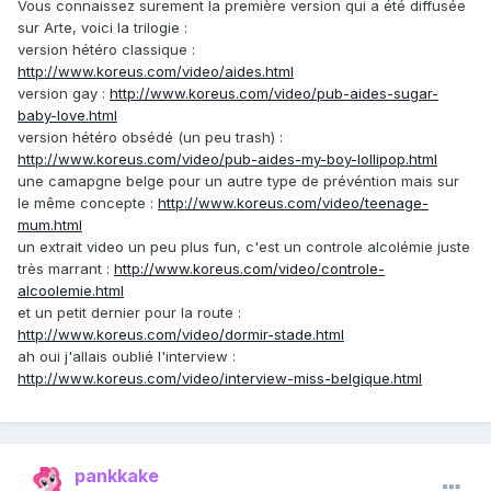
Vous connaissez surement la première version qui a été diffusée
sur Arte, voici la trilogie :
version hétéro classique :
http://www.koreus.com/video/aides.html
version gay :
http://www.koreus.com/video/pub-aides-sugar-
baby-love.html
version hétéro obsédé (un peu trash) :
http://www.koreus.com/video/pub-aides-my-boy-lollipop.html
une camapgne belge pour un autre type de prévéntion mais sur
le même concepte :
http://www.koreus.com/video/teenage-
mum.html
un extrait video un peu plus fun, c'est un controle alcolémie juste
très marrant :
http://www.koreus.com/video/controle-
alcoolemie.html
et un petit dernier pour la route :
http://www.koreus.com/video/dormir-stade.html
ah oui j'allais oublié l'interview :
http://www.koreus.com/video/interview-miss-belgique.html
pankkake