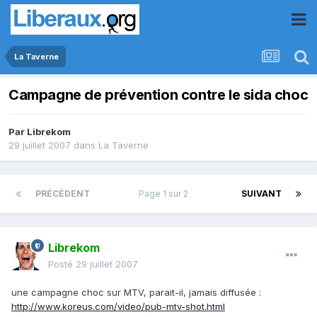
La Taverne
Campagne de prévention contre le sida choc
Par
Librekom
29 juillet 2007
dans
La Taverne
PRÉCÉDENT
Page 1 sur 2
SUIVANT
Librekom
Posté
29 juillet 2007
une campagne choc sur MTV, parait-il, jamais diffusée :
http://www.koreus.com/video/pub-mtv-shot.html