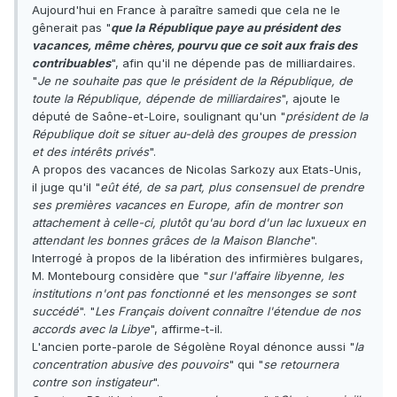
Aujourd'hui en France à paraître samedi que cela ne le
gênerait pas "
que la République paye au président des
vacances, même chères, pourvu que ce soit aux frais des
contribuables
", afin qu'il ne dépende pas de milliardaires.
"
Je ne souhaite pas que le président de la République, de
toute la République, dépende de milliardaires
", ajoute le
député de Saône-et-Loire, soulignant qu'un "
président de la
République doit se situer au-delà des groupes de pression
et des intérêts privés
".
A propos des vacances de Nicolas Sarkozy aux Etats-Unis,
il juge qu'il "
eût été, de sa part, plus consensuel de prendre
ses premières vacances en Europe, afin de montrer son
attachement à celle-ci, plutôt qu'au bord d'un lac luxueux en
attendant les bonnes grâces de la Maison Blanche
".
Interrogé à propos de la libération des infirmières bulgares,
M. Montebourg considère que "
sur l'affaire libyenne, les
institutions n'ont pas fonctionné et les mensonges se sont
succédé
". "
Les Français doivent connaître l'étendue de nos
accords avec la Libye
", affirme-t-il.
L'ancien porte-parole de Ségolène Royal dénonce aussi "
la
concentration abusive des pouvoirs
" qui "
se retournera
contre son instigateur
".