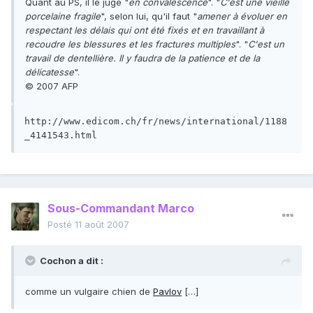
Quant au PS, il le juge "
en convalescence
". "
C'est une vieille
porcelaine fragile
", selon lui, qu'il faut "
amener à évoluer en
respectant les délais qui ont été fixés et en travaillant à
recoudre les blessures et les fractures multiples
". "
C'est un
travail de dentellière. Il y faudra de la patience et de la
délicatesse
".
© 2007 AFP
http://www.edicom.ch/fr/news/international/1188
_4141543.html
Sous-Commandant Marco
Posté
11 août 2007
Cochon a dit :
comme un vulgaire chien de
Pavlov
[…]