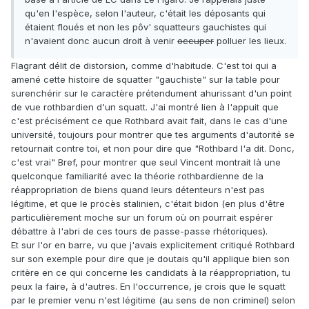
qu'en l'espèce, selon l'auteur, c'était les déposants qui
étaient floués et non les pôv' squatteurs gauchistes qui
n'avaient donc aucun droit à venir
occuper
polluer les lieux.
Flagrant délit de distorsion, comme d'habitude. C'est toi qui a
amené cette histoire de squatter "gauchiste" sur la table pour
surenchérir sur le caractère prétendument ahurissant d'un point
de vue rothbardien d'un squatt. J'ai montré lien à l'appuit que
c'est précisément ce que Rothbard avait fait, dans le cas d'une
université, toujours pour montrer que tes arguments d'autorité se
retournait contre toi, et non pour dire que "Rothbard l'a dit. Donc,
c'est vrai" Bref, pour montrer que seul Vincent montrait là une
quelconque familiarité avec la théorie rothbardienne de la
réappropriation de biens quand leurs détenteurs n'est pas
légitime, et que le procès stalinien, c'était bidon (en plus d'être
particulièrement moche sur un forum où on pourrait espérer
débattre à l'abri de ces tours de passe-passe rhétoriques).
Et sur l'or en barre, vu que j'avais explicitement critiqué Rothbard
sur son exemple pour dire que je doutais qu'il applique bien son
critère en ce qui concerne les candidats à la réappropriation, tu
peux la faire, à d'autres. En l'occurrence, je crois que le squatt
par le premier venu n'est légitime (au sens de non criminel) selon