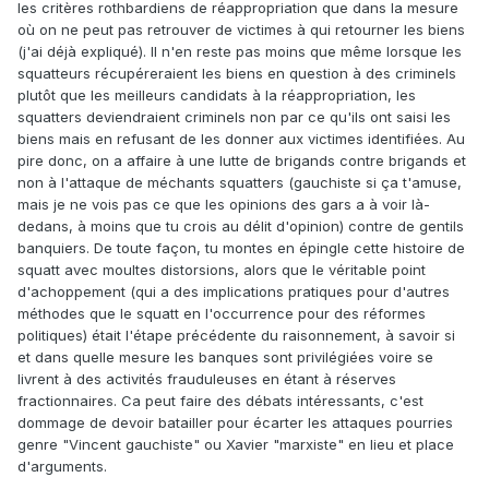
les critères rothbardiens de réappropriation que dans la mesure
où on ne peut pas retrouver de victimes à qui retourner les biens
(j'ai déjà expliqué). Il n'en reste pas moins que même lorsque les
squatteurs récupéreraient les biens en question à des criminels
plutôt que les meilleurs candidats à la réappropriation, les
squatters deviendraient criminels non par ce qu'ils ont saisi les
biens mais en refusant de les donner aux victimes identifiées. Au
pire donc, on a affaire à une lutte de brigands contre brigands et
non à l'attaque de méchants squatters (gauchiste si ça t'amuse,
mais je ne vois pas ce que les opinions des gars a à voir là-
dedans, à moins que tu crois au délit d'opinion) contre de gentils
banquiers. De toute façon, tu montes en épingle cette histoire de
squatt avec moultes distorsions, alors que le véritable point
d'achoppement (qui a des implications pratiques pour d'autres
méthodes que le squatt en l'occurrence pour des réformes
politiques) était l'étape précédente du raisonnement, à savoir si
et dans quelle mesure les banques sont privilégiées voire se
livrent à des activités frauduleuses en étant à réserves
fractionnaires. Ca peut faire des débats intéressants, c'est
dommage de devoir batailler pour écarter les attaques pourries
genre "Vincent gauchiste" ou Xavier "marxiste" en lieu et place
d'arguments.