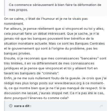
Ca commence sérieusement à bien faire ta déformation de
mes propos.
On se calme, c'était de l'humour et je ne te visais pas
nommément.
Par ailleurs, je pense réellement que si vincponcet ou toi y allez,
cela pourrait faire un débat intéressant. Que je sache, je n'ai
jamais nié que les banques pouvaient tirer bénéfice de la
situation monétaire actuelle. Mais ce sont les Banques Centrales
et le gouvernement qui sont à l'origine du problème, pas les
banques privées.
Ensuite, si je reconnais que mes connaissances "bancaires" sont
très limitées, il en va différemment de mes connaissances
juridiques et je pense que vincponcet et toi y allaient fort en
taxant les banquiers de "criminels".
Enfin, je ne me suis nullement foutu de ta gueule. Je crois que j'ai
rédigé mes plus longs posts sur www.liberaux.org à ce moment-
là, ce qui montre bien que je ne t'ai pas manqué de respect. Si la
discussion me lassait, j'aurais stoppé net. Ca n'a pas été le cas,
donc pourquoi t'énerves-tu comme cela?
xara a dit :