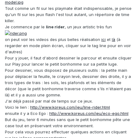
Tout comme un fil sur les playmate était indispenssable, je pense
qu'un fil sur les jeux flash l'est tout autant, un répertoire de time
killer.
Je commence par le
line rider
, un jeux artistic très fun
on peut voir les videos des plus belles réalisation
ici
et
là
(à
regarder en mode plein écran, cliquer sur le tag line pour en voir
d'autres)
Pour y jouer, il faut d'abord dessiner le parcour et ensuite cliquer
sur Play pour lancer le petiit bonhomme sur sa petite luge.
Pour dessiner, vous disposez de plusieurs outils : la petite main
pour déplacer la feuille, le crayon levé, dessiner des droite, il y a
trois types de trais : les sols, les plafonds et les éléments de
décor (que le petit bonhomme traverse comme s'ils n'étaient pas
là) et il y a aussi une gomme.
J'ai déjà passé par mal de temps sur ce jeux.
Voici le lien :
http://www.koreus.com/jeu/line-rider.html
ensuite il y a Eco Ego :
http://www.koreus.com/jeu/eco-ego.html
But du jeu, tenir 6 minutes sans que le petit bonhomme pête une
case tout en préservant votre environnement.
Pour cela vous pourrez effectuer quelques actions en cliquant