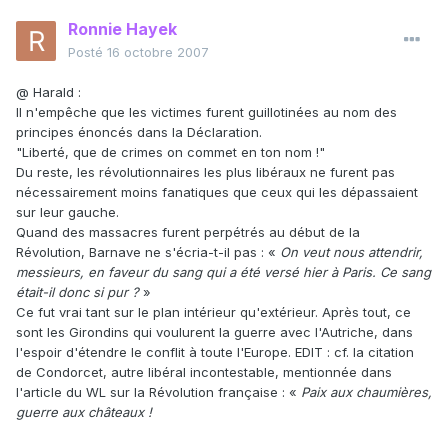
Ronnie Hayek
Posté
16 octobre 2007
@ Harald :
Il n'empêche que les victimes furent guillotinées au nom des
principes énoncés dans la Déclaration.
"Liberté, que de crimes on commet en ton nom !"
Du reste, les révolutionnaires les plus libéraux ne furent pas
nécessairement moins fanatiques que ceux qui les dépassaient
sur leur gauche.
Quand des massacres furent perpétrés au début de la
Révolution, Barnave ne s'écria-t-il pas : «
On veut nous attendrir,
messieurs, en faveur du sang qui a été versé hier à Paris. Ce sang
était-il donc si pur ?
»
Ce fut vrai tant sur le plan intérieur qu'extérieur. Après tout, ce
sont les Girondins qui voulurent la guerre avec l'Autriche, dans
l'espoir d'étendre le conflit à toute l'Europe. EDIT : cf. la citation
de Condorcet, autre libéral incontestable, mentionnée dans
l'article du WL sur la Révolution française : «
Paix aux chaumières,
guerre aux châteaux !