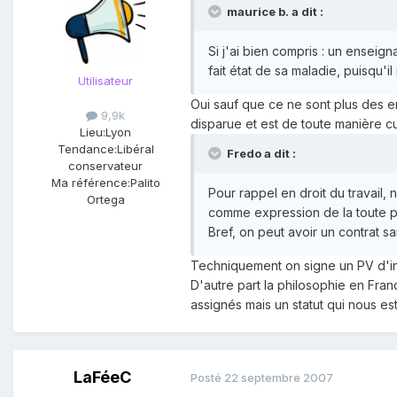
maurice b. a dit :
Si j'ai bien compris : un enseig
fait état de sa maladie, puisqu'i
Utilisateur
Oui sauf que ce ne sont plus des en
9,9k
disparue et est de toute manière cu
Lieu:
Lyon
Tendance:
Libéral
Fredo a dit :
conservateur
Ma référence:
Palito
Pour rappel en droit du travail,
Ortega
comme expression de la toute p
Bref, on peut avoir un contrat sa
Techniquement on signe un PV d'insta
D'autre part la philosophie en Fran
assignés mais un statut qui nous es
LaFéeC
Posté
22 septembre 2007