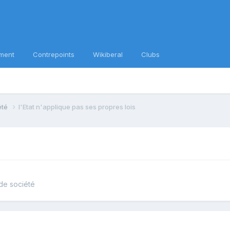
ment
Contrepoints
Wikiberal
Clubs
iété
l'Etat n'applique pas ses propres lois
 de société