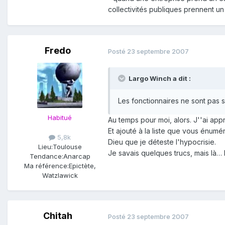
collectivités publiques prennent un 
Fredo
Posté
23 septembre 2007
Largo Winch a dit :
Les fonctionnaires ne sont pas 
Habitué
Au temps pour moi, alors. J''ai app
Et ajouté à la liste que vous énum
5,8k
Dieu que je déteste l'hypocrisie.
Lieu:
Toulouse
Je savais quelques trucs, mais là… 
Tendance:
Anarcap
Ma référence:
Epictète,
Watzlawick
Chitah
Posté
23 septembre 2007