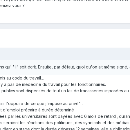
pensez vous ?
ns qu' "il" soit écrit. Ensuite, par défaut, quoi qu'on ait même signé,
mis au code du travail…
n'y a pas de médecine du travail pour les fonctionnaires.
publics sont dispensés de tout un tas de tracasseries imposées au p
ais l'opposé de ce que j'impose au privé" :
trat d'emploi précaire à durée déterminé
ées par les universitaires sont payées avec 6 mois de retard ; durant
seraient les réactions des politiques, des syndicats et des médias
udiant en stage dont la durée dépasse 12 semaines, elle a obligatio