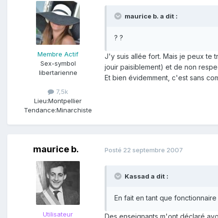
maurice b. a dit :
? ?
Membre Actif
J'y suis allée fort. Mais je peux 
Sex-symbol
jouir paisiblement) et de non resp
libertarienne
Et bien évidemment, c'est sans com
7,5k
Lieu:
Montpellier
Tendance:
Minarchiste
maurice b.
Posté
22 septembre 2007
Kassad a dit :
En fait en tant que fonctionnair
Utilisateur
Des enseignants m'ont déclaré avoi