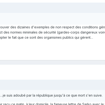
te trouver des dizaines d'exemples de non respect des conditions gé
ect des normes minimales de sécurité (gardes-corps dangereux voire
pter le fait que ce sont des organismes publics qui gèrent…
e …je suis adoubé par la république jusqu'à ce que mort s'en suive.
r reçu ce matin,
à leur domicile
, la fameuse lettre de Sarko avec l