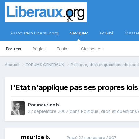
Association Liberaux.org
Naviguer
Activité
Classe
Forums
Règles
Équipe
Classement
Accueil
FORUMS GENERAUX
Politique, droit et questions de soc
l'Etat n'applique pas ses propres lois
Par
maurice b.
22 septembre 2007
dans
Politique, droit et questions
maurice b.
Posté
22 septembre 2007