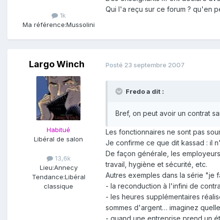
Qui l'a reçu sur ce forum ? qu'en 
1k
Ma référence:
Mussolini
Largo Winch
Posté
23 septembre 2007
Fredo a dit :
Bref, on peut avoir un contrat sa
Habitué
Les fonctionnaires ne sont pas sou
Libéral de salon
Je confirme ce que dit kassad : il 
De façon générale, les employeurs 
13,6k
travail, hygiène et sécurité, etc.
Lieu:
Annecy
Autres exemples dans la série "je f
Tendance:
Libéral
- la reconduction à l'infini de con
classique
- les heures supplémentaires réalis
sommes d'argent… imaginez quelles 
- quand une entreprise prend un ét