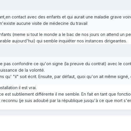
nant,en contact avec des enfants et qui aurait une maladie grave voir
l n'existe aucune visite de médecine du travail
fants (meme si tout le monde a le bac de nos jours on attend un peu)
rable aujourd'hui) qui semble inquiéter nos instances dirigeantes.
 ne pas confondre ce qu'on signe (la preuve du contrat) avec le cont
uissance de la volonté.
ns qu' "il" soit écrit. Ensuite, par défaut, quoi qu'on ait même signé,
llation il est vrai.
ce est subtilement différente il me semble. En fait en tant que fonc
t reconnu (je suis adoubé par la république jusqu'à ce que mort s'en