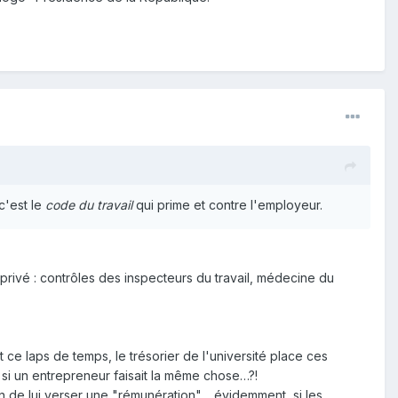
 c'est le
code du travail
qui prime et contre l'employeur.
rivé : contrôles des inspecteurs du travail, médecine du
 ce laps de temps, le trésorier de l'université place ces
 si un entrepreneur faisait la même chose…?!
n de lui verser une "rémunération"… évidemment, si les