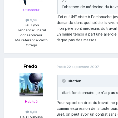
? ?
l'absence de médecine du travail
Utilisateur
J'ai eu UNE visite à l'embauche (a
9,9k
demande dans quel siècle ils viven
Lieu:
Lyon
mon père sont médecins du travail
Tendance:
Libéral
En même temps à part une allergie à
conservateur
risque pas des masses.
Ma référence:
Palito
Ortega
Fredo
Posté
22 septembre 2007
Citation
étant fonctionnaire, je n'ai
pas s
Habitué
Pour rappel en droit du travail, ne
comme expression de la toute puis
5,8k
Bref, on peut avoir un contrat sans 
Lieu:
Toulouse