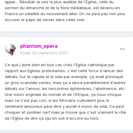
appel… Résultat: la voix la plus audible de l'Eglise, celle du
sermon du dimanche et de la foire médiatique, est devenu en
France un satellite du mouvement alter. On ne peut pas non plus
accuser le pape de verser dans cette voie.
phantom_opera
Posté
29 septembre 2007
Ce que j'aime bien en tout cas chez l'Eglise catholique par
rapport aux Eglises protestantes, c'est cette force à lancer des
débats. Sur la capote et le sida par exemple, ça avait provoqué
un gros scandale certes, mais ça a lancé parallèlement d'autres
débats sur l'amour, les rencontres éphémères, l'abstinence, etc.
Une vision originale du monde et de l'Afrique, ça nous choque
mais ce n'est pas con, si les Africains cultivaient plus le
sentiment amoureux peut-être y aurait-il moins de sida. Ca peut
choquer et sembler naïf mais je trouve que c'est vraiment le rôle
de l'Eglise de dire ça (qu'on soit d'accord ou non).