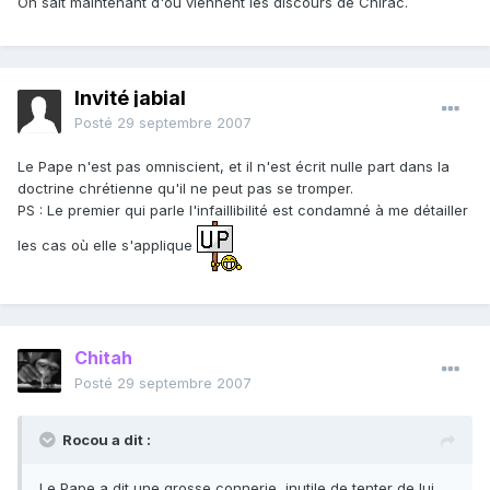
On sait maintenant d'où viennent les discours de Chirac.
Invité jabial
Posté
29 septembre 2007
Le Pape n'est pas omniscient, et il n'est écrit nulle part dans la
doctrine chrétienne qu'il ne peut pas se tromper.
PS : Le premier qui parle l'infaillibilité est condamné à me détailler
les cas où elle s'applique
Chitah
Posté
29 septembre 2007
Rocou a dit :
Le Pape a dit une grosse connerie, inutile de tenter de lui