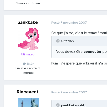
Simonnot, Sowell
pankkake
Posté
7 novembre 2007
Ce que j'aime, c'est le terme "matri
Citation
Vous devez être
connecter
pou
Utilisateur
hum… j'espère que wikibéral n'a p
16,3k
Lieu:
Le centre du
monde
Rincevent
Posté
7 novembre 2007
pankkake a dit :