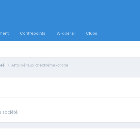
ment
Contrepoints
Wikiberal
Clubs
iété
Antilibéraux d'extrême-droite
e société