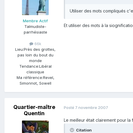
Utiliser des mots compliqués c'e
Membre Actif
Et utiliser des mots à la siognifica
Talmudiste-
parrhésiaste
66k
Lieu:
Près des grottes,
pas loin du bout du
monde
Tendance:
Libéral
classique
Ma référence:
Revel,
Simonnot, Sowell
Quartier-maître
Posté
7 novembre 2007
Quentin
Le meilleur était clairement pour la f
Citation