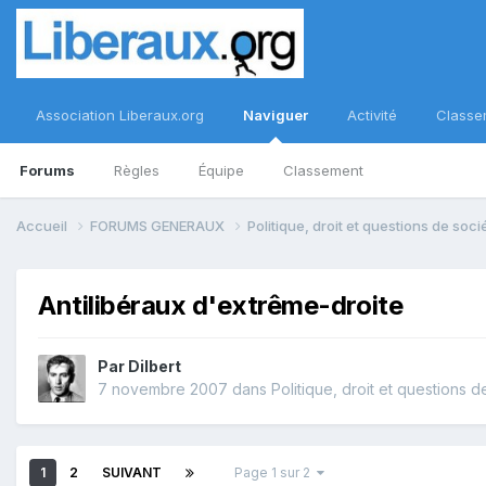
Association Liberaux.org
Naviguer
Activité
Classe
Forums
Règles
Équipe
Classement
Accueil
FORUMS GENERAUX
Politique, droit et questions de soc
Antilibéraux d'extrême-droite
Par
Dilbert
7 novembre 2007
dans
Politique, droit et questions d
1
2
SUIVANT
Page 1 sur 2