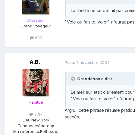
La liberté ne se définit pas comm
Utilisateur
"Vole ou fais toi voler" n'aurait pa
Grand voyageur
639
A.B.
Posté
7 novembre 2007
Grandchon a dit :
Le meilleur était clairement pour l
"Vole ou fais toi voler" n'aurait
Habitué
Argh… cette phrase résume pratiquem
9,9k
succès.
Lieu:
New York
Tendance:
Anarcap
Ma référence:
Rothbard,