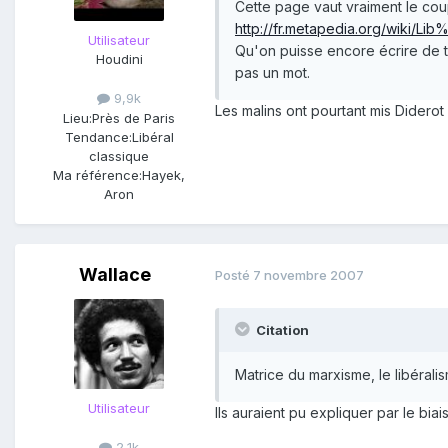
Cette page vaut vraiment le cou
http://fr.metapedia.org/wiki/L
Utilisateur
Qu'on puisse encore écrire de te
Houdini
pas un mot.
9,9k
Les malins ont pourtant mis Diderot
Lieu:
Près de Paris
Tendance:
Libéral
classique
Ma référence:
Hayek,
Aron
Wallace
Posté
7 novembre 2007
Citation
Matrice du marxisme, le libérali
Utilisateur
Ils auraient pu expliquer par le bia
2,1k