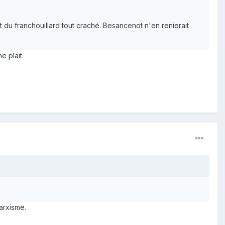
t du franchouillard tout craché. Besancenot n'en renierait
e plait.
marxisme.