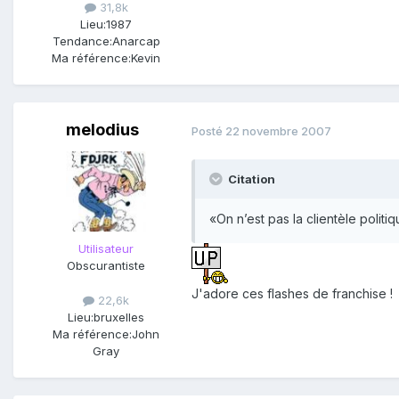
31,8k
Lieu:
1987
Tendance:
Anarcap
Ma référence:
Kevin
melodius
Posté
22 novembre 2007
Citation
«On n’est pas la clientèle polit
Utilisateur
Obscurantiste
J'adore ces flashes de franchise !
22,6k
Lieu:
bruxelles
Ma référence:
John
Gray