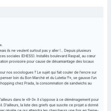
».
 mais ils ne veulent surtout pas y aller !… Depuis plusieurs
ces sociales (EHESS). Installés boulevard Raspail, au cœur
tallation provisoire pour cause de désamiantage des locaux
pour nos sociologues ? Le sujet qui fait couler de l’encre sur
 penser loin du Bon Marché et du Lutetia !?», se gausse l’un
le shopping chez Prada, la consommation de sandwichs au
’ailleurs dans le «9-3». Il s’oppose à ce déménagement pour
D’ailleurs, la liste des griefs que suscite ce projet a donné
rnier révèle ce qui attendra les chercheurs une fois en Seine-