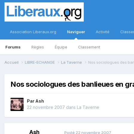
Association Liberaux.org
Naviguer
Activité
Classe
Forums
Règles
Équipe
Classement
Accueil
LIBRE-ECHANGE
La Taverne
Nos sociologues des banl
Nos sociologues des banlieues en gra
Par
Ash
22 novembre 2007
dans
La Taverne
Ash
Posté
22 novembre 2007