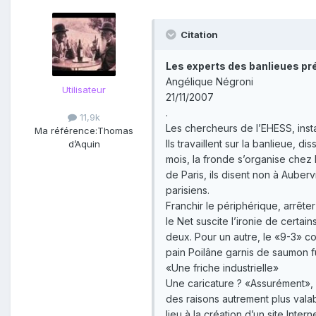
Citation
Les experts des banlieues pré
Angélique Négroni
Utilisateur
21/11/2007
.
11,9k
Les chercheurs de l’EHESS, insta
Ma référence:
Thomas
Ils travaillent sur la banlieue, d
d’Aquin
mois, la fronde s’organise chez
de Paris, ils disent non à Auber
parisiens.
Franchir le périphérique, arrêter
le Net suscite l’ironie de certa
deux. Pour un autre, le «9-3» c
pain Poilâne garnis de saumon
«Une friche industrielle»
Une caricature ? «Assurément», 
des raisons autrement plus valab
lieu à la création d’un site Int