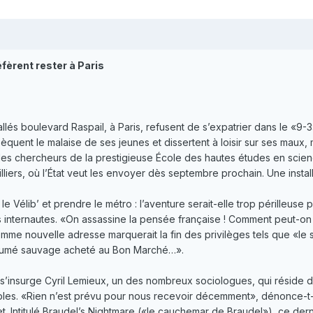
fèrent rester à Paris
llés boulevard Raspail, à Paris, refusent de s’expatrier dans le «9-3
issèquent le malaise de ses jeunes et dissertent à loisir sur ses maux,
 les chercheurs de la prestigieuse École des hautes études en scien
villiers, où l’État veut les envoyer dès septembre prochain. Une ins
 le Vélib’ et prendre le métro : l’aventure serait-elle trop périlleuse 
ins internautes. «On assassine la pensée française ! Comment peut-on
omme nouvelle adresse marquerait la fin des privilèges tels que «
 fumé sauvage acheté au Bon Marché…».
s’insurge Cyril Lemieux, un des nombreux sociologues, qui réside d
les. «Rien n’est prévu pour nous recevoir décemment», dénonce-t-il. 
ernet. Intitulé Braudel’s Nightmare («le cauchemar de Braudel»), ce de