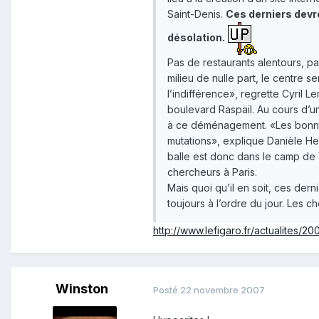
Saint-Denis.
Ces derniers devro
désolation.
Pas de restaurants alentours, pa
milieu de nulle part, le centre
l’indifférence», regrette Cyril L
boulevard Raspail. Au cours d’u
à ce déménagement. «Les bonnes
mutations», explique Danièle He
balle est donc dans le camp de V
chercheurs à Paris.
Mais quoi qu’il en soit, ces dern
toujours à l’ordre du jour. Les
http://www.lefigaro.fr/actualites/20
Winston
Posté
22 novembre 2007