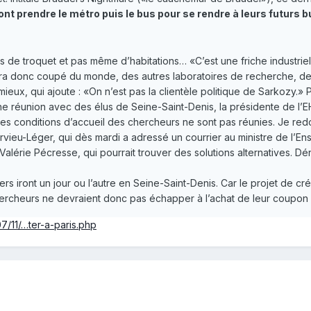
nt prendre le métro puis le bus pour se rendre à leurs futurs b
s de troquet et pas même d’habitations… «C’est une friche industriel
 sera donc coupé du monde, des autres laboratoires de recherche, des
emieux, qui ajoute : «On n’est pas la clientèle politique de Sarkozy.» 
ne réunion avec des élus de Seine-Saint-Denis, la présidente de l’EH
 conditions d’accueil des chercheurs ne sont pas réunies. Je red
rvieu-Léger, qui dès mardi a adressé un courrier au ministre de l’En
alérie Pécresse, qui pourrait trouver des solutions alternatives. D
iers iront un jour ou l’autre en Seine-Saint-Denis. Car le projet de 
 chercheurs ne devraient donc pas échapper à l’achat de leur coupon
07/11/…ter-a-paris.php