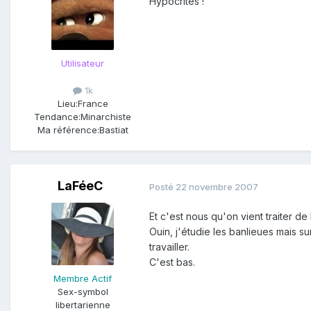
Hypocrites !
Utilisateur
1k
Lieu:
France
Tendance:
Minarchiste
Ma référence:
Bastiat
LaFéeC
Posté
22 novembre 2007
Et c'est nous qu'on vient traiter de
Ouin, j'étudie les banlieues mais s
travailler.
C'est bas.
Membre Actif
Sex-symbol
libertarienne