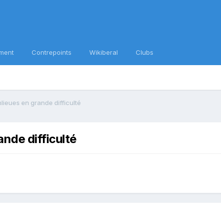
ment
Contrepoints
Wikiberal
Clubs
ieues en grande difficulté
nde difficulté