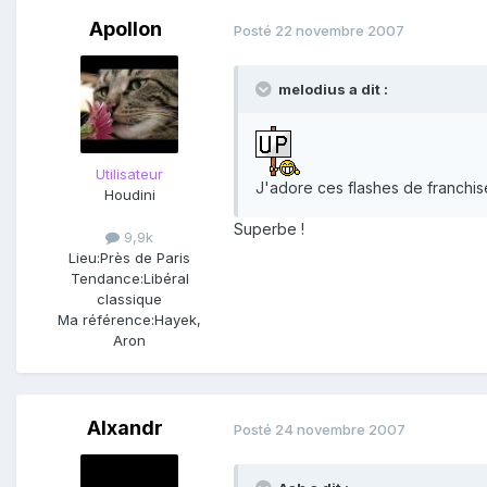
Apollon
Posté
22 novembre 2007
melodius a dit :
Utilisateur
J'adore ces flashes de franchise
Houdini
Superbe !
9,9k
Lieu:
Près de Paris
Tendance:
Libéral
classique
Ma référence:
Hayek,
Aron
Alxandr
Posté
24 novembre 2007