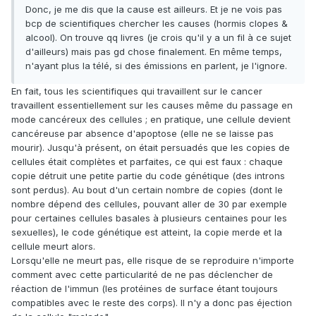
Donc, je me dis que la cause est ailleurs. Et je ne vois pas
bcp de scientifiques chercher les causes (hormis clopes &
alcool). On trouve qq livres (je crois qu'il y a un fil à ce sujet
d'ailleurs) mais pas gd chose finalement. En même temps,
n'ayant plus la télé, si des émissions en parlent, je l'ignore.
En fait, tous les scientifiques qui travaillent sur le cancer
travaillent essentiellement sur les causes même du passage en
mode cancéreux des cellules ; en pratique, une cellule devient
cancéreuse par absence d'apoptose (elle ne se laisse pas
mourir). Jusqu'à présent, on était persuadés que les copies de
cellules était complètes et parfaites, ce qui est faux : chaque
copie détruit une petite partie du code génétique (des introns
sont perdus). Au bout d'un certain nombre de copies (dont le
nombre dépend des cellules, pouvant aller de 30 par exemple
pour certaines cellules basales à plusieurs centaines pour les
sexuelles), le code génétique est atteint, la copie merde et la
cellule meurt alors.
Lorsqu'elle ne meurt pas, elle risque de se reproduire n'importe
comment avec cette particularité de ne pas déclencher de
réaction de l'immun (les protéines de surface étant toujours
compatibles avec le reste des corps). Il n'y a donc pas éjection