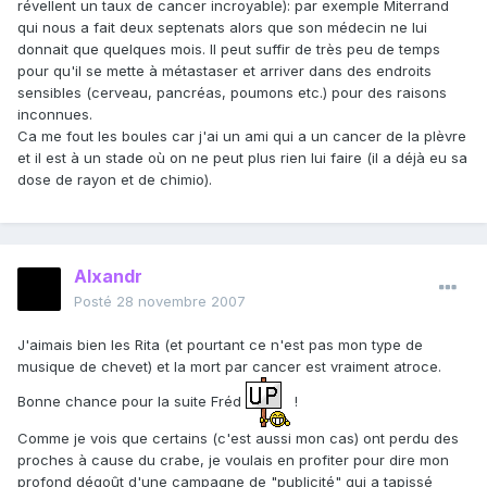
révellent un taux de cancer incroyable): par exemple Miterrand
qui nous a fait deux septenats alors que son médecin ne lui
donnait que quelques mois. Il peut suffir de très peu de temps
pour qu'il se mette à métastaser et arriver dans des endroits
sensibles (cerveau, pancréas, poumons etc.) pour des raisons
inconnues.
Ca me fout les boules car j'ai un ami qui a un cancer de la plèvre
et il est à un stade où on ne peut plus rien lui faire (il a déjà eu sa
dose de rayon et de chimio).
Alxandr
Posté
28 novembre 2007
J'aimais bien les Rita (et pourtant ce n'est pas mon type de
musique de chevet) et la mort par cancer est vraiment atroce.
Bonne chance pour la suite Fréd
!
Comme je vois que certains (c'est aussi mon cas) ont perdu des
proches à cause du crabe, je voulais en profiter pour dire mon
profond dégoût d'une campagne de "publicité" qui a tapissé