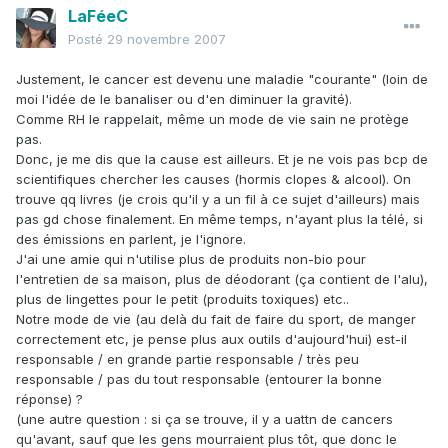
LaFéeC
Posté
29 novembre 2007
Justement, le cancer est devenu une maladie "courante" (loin de
moi l'idée de le banaliser ou d'en diminuer la gravité).
Comme RH le rappelait, même un mode de vie sain ne protège
pas.
Donc, je me dis que la cause est ailleurs. Et je ne vois pas bcp de
scientifiques chercher les causes (hormis clopes & alcool). On
trouve qq livres (je crois qu'il y a un fil à ce sujet d'ailleurs) mais
pas gd chose finalement. En même temps, n'ayant plus la télé, si
des émissions en parlent, je l'ignore.
J'ai une amie qui n'utilise plus de produits non-bio pour
l'entretien de sa maison, plus de déodorant (ça contient de l'alu),
plus de lingettes pour le petit (produits toxiques) etc..
Notre mode de vie (au delà du fait de faire du sport, de manger
correctement etc, je pense plus aux outils d'aujourd'hui) est-il
responsable / en grande partie responsable / très peu
responsable / pas du tout responsable (entourer la bonne
réponse) ?
(une autre question : si ça se trouve, il y a uattn de cancers
qu'avant, sauf que les gens mourraient plus tôt, que donc le