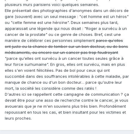
plusieurs murs parisiens voici quelques semaines.
Elle présentait des photographies d'anonymes dans un décors de
gare (souvent) avec un seul message : "cet homme est un héros"
ou "cette femme est une héroïne". Deux semaines plus tard,
apparaissait une légende qui nous disait : "Roger a survécu à un
cancer de la prostate" ou ce genre de choses. Bref, cest une
manière de célébrer ces personnes simplement
parce qu'elles
ont juste eu la chance de tomber sur un bon docteur, ou de bons
médicaments, ou encore sur un cancer pas trop foudroyant
"parce qu'elles ont survécu à un cancer toutes seules grâce à
leur force surhumaine". En gros, elles ont survécu, mais en plus
elles s'en voient félicitées. Pas de bol pour ceux qui ont
succombé dans des souffrances intolérables à cette maladie, par
manque de chance ou d'un bon docteur… parce qu'outre leur
mort, la société les considère comme des ratés !
D'autres ici se rappellent cette campagne de communication ? ça
devait être pour une asso de recherche contre le cancer, je vous
avouerais que je ne m'en souviens plus très bien. Profondément
repoussant en tous les cas, et bien insultant pour les victimes et
leurs proches.