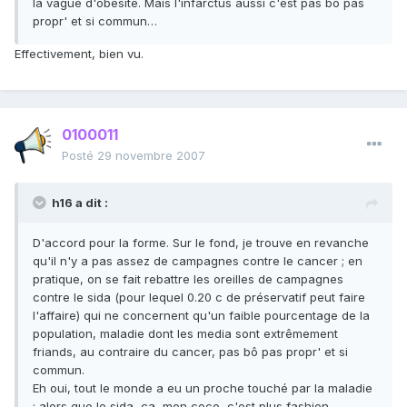
la vague d'obésité. Mais l'infarctus aussi c'est pas bô pas
propr' et si commun…
Effectivement, bien vu.
0100011
Posté
29 novembre 2007
h16 a dit :
D'accord pour la forme. Sur le fond, je trouve en revanche
qu'il n'y a pas assez de campagnes contre le cancer ; en
pratique, on se fait rebattre les oreilles de campagnes
contre le sida (pour lequel 0.20 c de préservatif peut faire
l'affaire) qui ne concernent qu'un faible pourcentage de la
population, maladie dont les media sont extrêmement
friands, au contraire du cancer, pas bô pas propr' et si
commun.
Eh oui, tout le monde a eu un proche touché par la maladie
; alors que le sida, ça, mon coco, c'est plus fashion.